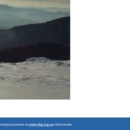
(гіпер)посилання на
www.tkg.org.ua
обов'язкове.