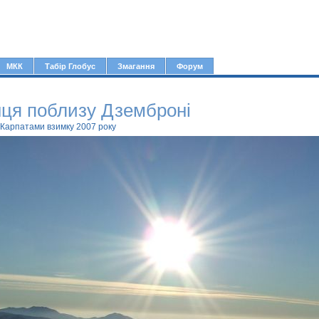
Jump to navigation
МКК
Табір Глобус
Змагання
Форум
нця поблизу Дземброні
 Карпатами взимку 2007 року