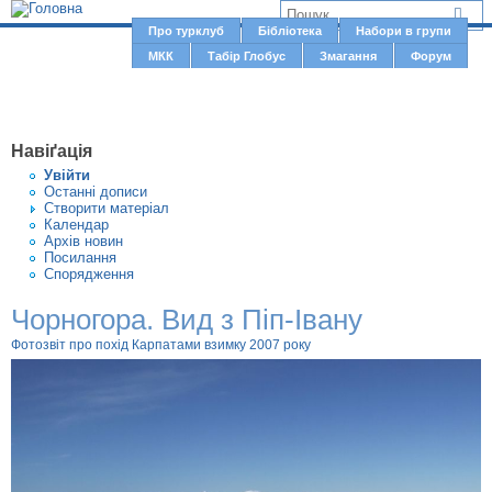
Jump to navigation
В
Про турклуб
Бібліотека
Набори в групи
Г
МКК
Табір Глобус
Змагання
Форум
и
о
є
л
о
т
Навіґація
в
у
Увiйти
н
Останні дописи
т
Створити матерiал
е
Календар
м
Архів новин
Посилання
е
Спорядження
н
Чорногора. Вид з Піп-Івану
ю
Фотозвіт про похід Карпатами взимку 2007 року