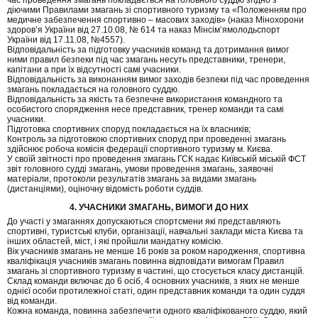
час проведення змагань покладається на головного суддю згідно з
діючими Правилами змагань зі спортивного туризму та «Положенням про
медичне забезпечення спортивно – масових заходів» (наказ Мінохорони
здоров’я України від 27.10.08, № 614 та наказ Мінсім’ямолодьспорт
України від 17.11.08, №4557).
Відповідальність за підготовку учасників команд та дотримання вимог
ними правил безпеки під час змагань несуть представники, тренери,
капітани а при їх відсутності самі учасники.
Відповідальність за виконанням вимог заходів безпеки під час проведення
змагань покладається на головного суддю.
Відповідальність за якість та безпечне використання командного та
особистого спорядження несе представник, тренер команди та самі
учасники.
Підготовка спортивних споруд покладається на їх власників;
Контроль за підготовкою спортивних споруд при проведенні змагань
здійснює робоча комісія федерації спортивного туризму м. Києва.
У своїй звітності про проведення змагань ГСК надає Київській міській ФСТ
звіт головного судді змагань, умови проведення змагань, заявочні
матеріали, протоколи результатів змагань за видами змагань
(дистанціями), оціночну відомість роботи суддів.
4. УЧАСНИКИ ЗМАГАНЬ, ВИМОГИ ДО НИХ
До участі у змаганнях допускаються спортсмени які представляють
спортивні, туристські клуби, організації, навчальні заклади міста Києва та
інших областей, міст, і які пройшли мандатну комісію.
Вік учасників змагань не менше 16 років за роком народження, спортивна
кваліфікація учасників змагань повинна відповідати вимогам Правил
змагань зі спортивного туризму в частині, що стосується класу дистанцій.
Cклад команди включає до 6 осіб, 4 основних учасників, з яких не менше
однієї особи протилежної статі, один представник команди та один суддя
від команди.
Кожна команда, повинна забезпечити одного кваліфікованого суддю, який