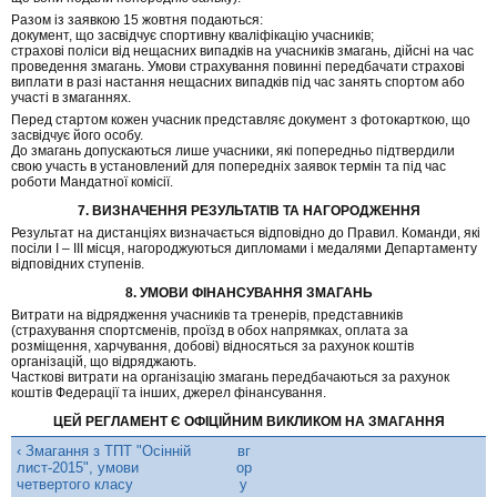
Разом із заявкою 15 жовтня подаються:
документ, що засвідчує спортивну кваліфікацію учасників;
страхові поліси від нещасних випадків на учасників змагань, дійсні на час
проведення змагань. Умови страхування повинні передбачати страхові
виплати в разі настання нещасних випадків під час занять спортом або
участі в змаганнях.
Перед стартом кожен учасник представляє документ з фотокарткою, що
засвідчує його особу.
До змагань допускаються лише учасники, які попередньо підтвердили
свою участь в установлений для попередніх заявок термін та під час
роботи Мандатної комісії.
7. ВИЗНАЧЕННЯ РЕЗУЛЬТАТІВ ТА НАГОРОДЖЕННЯ
Результат на дистанціях визначається відповідно до Правил. Команди, які
посіли І – ІІІ місця, нагороджуються дипломами і медалями Департаменту
відповідних ступенів.
8. УМОВИ ФІНАНСУВАННЯ ЗМАГАНЬ
Витрати на відрядження учасників та тренерів, представників
(страхування спортсменів, проїзд в обох напрямках, оплата за
розміщення, харчування, добові) відносяться за рахунок коштів
організацій, що відряджають.
Часткові витрати на організацію змагань передбачаються за рахунок
коштів Федерації та інших, джерел фінансування.
ЦЕЙ РЕГЛАМЕНТ Є ОФІЦІЙНИМ ВИКЛИКОМ НА ЗМАГАННЯ
‹ Змагання з ТПТ "Осінній
вг
лист-2015", умови
ор
четвертого класу
у