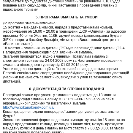
залучається до суддівства дистанції змагань за рішенням ГСК. Суддя
повинен мати секундомір, чинні Настанови з проведення змагань з
пішохідного туризму.
5. ПРОГРАМА ЗМАГАНЬ ТА УМОВИ
До програми змагань включено:
15 жовтня – мандатна комісія, нарада з представниками команд,
жеребкування об 19.00 – 20.00 в приміщенні ДЮК «Олімпія» за адресою
проспект 40-річчя Жовтня, 118Б, другий поверх (двоповерхова будівля
ЖЕКа напроти басейну Дельфін, між метро «Виставковий центр» та
«Васильківська» ).
18 жовтня – змагання на дистанції “Смуга перешкод“, клас дистанції 2-4.
Нагородження переможців після закінчення змагань.
Змагання проводяться згідно з чинними Правилами змагань зі
спортивного туризму від 24.04.2008 року та Настановами проведення
змагань з пішохідного туризму від 01.05.2015 року.
Умови подолання дистанцій та їх технічний опис додаються окремо.
Перелік спеціального спорядження необхідного для подолання дистанцій
учасники визначають самостійно, виходячи з умов та технічного опису
дистанцій.
6. ДОКУМЕНТАЦІЯ ТА СТРОКИ ЇЇ ПОДАННЯ
Попередні заявки про участь у змаганнях подаються до 13 жовтня
головному судді змагань Бєлиму М.В. ‘ 050-908-17-58 або на сайті
інформаційної підтримки та висвітлення змагань
http://www.pikanakondy.com.ua/
Команди, що не подали попередньої заявки допущені до змагань не
будуть!
Заявка встановленої форми подається в мандатну комісію 15 жовтня на
нараді представників команд, (команди з інших міст, можуть проходити
мандатну комісію в день змагань на місті старту з 7.00 до 8.00, за умови,
що вони подали попередню заявку).