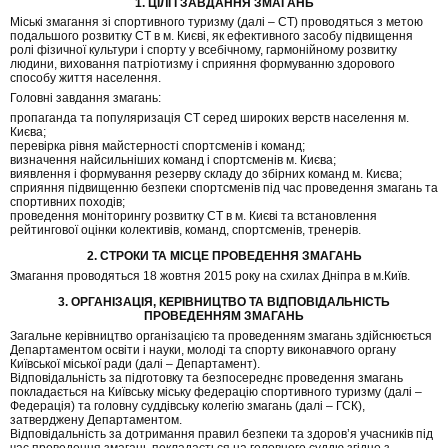
1. ЦІЛІ І ЗАВДАННЯ ЗМАГАНЬ
Міські змагання зі спортивного туризму (далі – СТ) проводяться з метою
подальшого розвитку СТ в м. Києві, як ефективного засобу підвищення
ролі фізичної культури і спорту у всебічному, гармонійному розвитку
людини, виховання патріотизму і сприяння формуванню здорового
способу життя населення.
Головні завдання змагань:
пропаганда та популяризація СТ серед широких верств населення м.
Києва;
перевірка рівня майстерності спортсменів і команд;
визначення найсильніших команд і спортсменів м. Києва;
виявлення і формування резерву складу до збірних команд м. Києва;
сприяння підвищенню безпеки спортсменів під час проведення змагань та
спортивних походів;
проведення моніторингу розвитку СТ в м. Києві та встановлення
рейтингової оцінки колективів, команд, спортсменів, тренерів.
2. СТРОКИ ТА МІСЦЕ ПРОВЕДЕННЯ ЗМАГАНЬ
Змагання проводяться 18 жовтня 2015 року на схилах Дніпра в м.Київ.
3. ОРГАНІЗАЦІЯ, КЕРІВНИЦТВО ТА ВІДПОВІДАЛЬНІСТЬ
ПРОВЕДЕННЯМ ЗМАГАНЬ
Загальне керівництво організацією та проведенням змагань здійснюється
Департаментом освіти і науки, молоді та спорту виконавчого органу
Київської міської ради (далі – Департамент).
Відповідальність за підготовку та безпосереднє проведення змагань
покладається на Київську міську федерацію спортивного туризму (далі –
Федерація) та головну суддівську колегію змагань (далі – ГСК),
затверджену Департаментом.
Відповідальність за дотримання правил безпеки та здоров’я учасників під