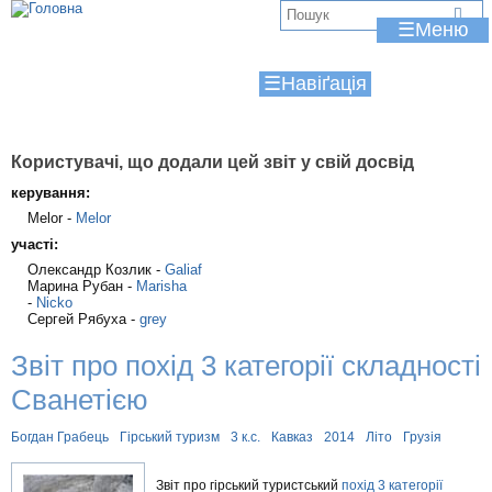
Jump to navigation
В
☰
и
☰
є
т
у
Користувачі, що додали цей звіт у свій досвід
керування:
т
Melor -
Melor
участі:
Олександр Козлик -
Galiaf
Марина Рубан -
Marisha
-
Nicko
Сергей Рябуха -
grey
Звiт про похiд 3 категорiї складностi
Сванетією
Богдан Грабець
Гірський туризм
3 к.с.
Кавказ
2014
Літо
Грузія
Звіт про гірський туристський
похід 3 категорії