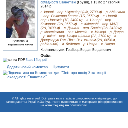
складності Сванетією
(Грузія), з 13 по 27 серпня
2014 р.
с. Іпралі – пер. Чхутніері (н/к, 2700 м) – р. Адішчала
– пер. Роквелла Кента (1Б, 3550 м) – л. Наґебі –
пер. Новачків (1Б, 3400 м) – л. Цанері – пер.
Комарова (2А, 3650 м) – л. Квітлоді – пер. МАДІ
(2А, 3400 м) – л. Дзіналі – пер. Башілі (2А, 3430 м) –
р. Местіачала – сел. Местіа – с. Мазері – р. Долра
– р. Квіші – пер. Накра-Щілина (2А, 3700 м) – в.
Донґузорун Гол. Півн.-Зах. схилом (2А, 4454 м,
Врятована
радіально) – л. Ледешт – р. Накра – с. Накра
керівником качка
Керівник групи: Грабець Богдан Богданович
Файл:
3cau14bg.pdf
Додати новий коментар
Цитувати
© All rights reserved. Всі права на матеріали охороняються відповідно до
законодавства України.За будь-якого використання матеріалів (гіпер)посилання
на
www.tkg.org.ua
обов'язкове.