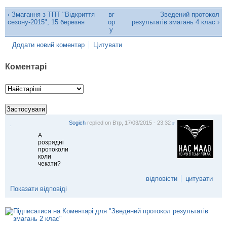
‹ Змагання з ТПТ "Відкриття
вг
Зведений протокол
сезону-2015", 15 березня
ор
результатів змагань 4 клас ›
у
Додати новий коментар
Цитувати
Коментарі
Sogich
replied on
Втр, 17/03/2015 - 23:32
#
.
А
розрядні
протоколи
коли
чекати?
відповісти
цитувати
Показати відповіді