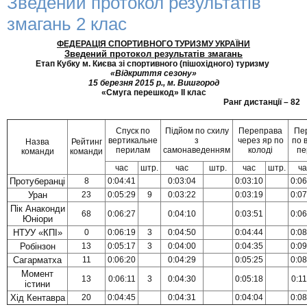
Зведений протокол результатів
змагань 2 клас
ФЕДЕРАЦІЯ СПОРТИВНОГО ТУРИЗМУ УКРАЇНИ
Зведений протокол результатів змагань
Етап Кубку м. Києва зі спортивного (пішохідного) туризму
«Відкриття сезону»
15 березня 2015 р., м. Вишгород
«Смуга перешкод» ІІ клас
Ранг дистанції – 82
Спуск по
Підйом по схилу
Переправа
Пе
вертикальне
з
через яр по
по в
Назва
Рейтинг
перилам
самонаведенням
колоді
пе
команди
команди
час
штр.
час
штр.
час
штр.
ча
Протуберанці
8
0:04:41
0:03:04
0:03:10
0:06
Уран
23
0:05:29
9
0:03:22
0:03:19
0:07
Пік Анаконди
68
0:06:27
0:04:10
0:03:51
0:06
Юніори
НТУУ «КПІ»
0
0:06:19
3
0:04:50
0:04:44
0:08
Робінзон
13
0:05:17
3
0:04:00
0:04:35
0:09
Сагарматха
11
0:06:20
0:04:29
0:05:25
0:08
Момент
13
0:06:11
3
0:04:30
0:05:18
0:11
істини
Хід Кентавра
20
0:04:45
0:04:31
0:04:04
0:08