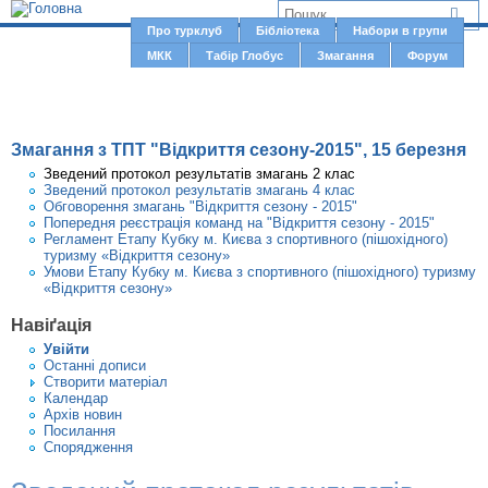
Jump to navigation
В
Про турклуб
Бібліотека
Набори в групи
Г
МКК
Табір Глобус
Змагання
Форум
и
о
є
л
о
т
Змагання з ТПТ "Відкриття сезону-2015", 15 березня
в
у
Зведений протокол результатів змагань 2 клас
н
Зведений протокол результатів змагань 4 клас
т
Обговорення змагань "Відкриття сезону - 2015"
е
Попередня реєстрація команд на "Відкриття сезону - 2015"
м
Регламент Етапу Кубку м. Києва з спортивного (пішохідного)
туризму «Відкриття сезону»
е
Умови Етапу Кубку м. Києва з спортивного (пішохідного) туризму
«Відкриття сезону»
н
ю
Навіґація
Увiйти
Останні дописи
Створити матерiал
Календар
Архів новин
Посилання
Спорядження