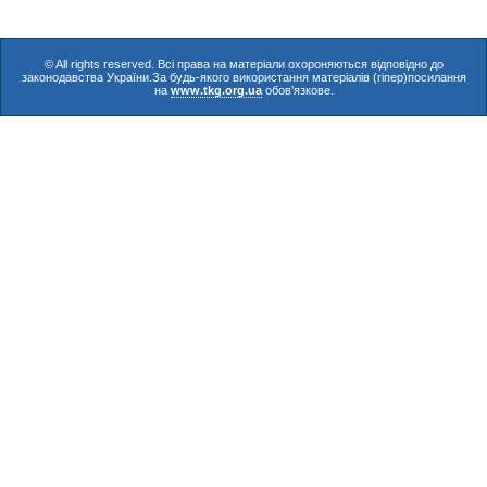
© All rights reserved. Всі права на матеріали охороняються відповідно до
законодавства України.За будь-якого використання матеріалів (гіпер)посилання
на
www.tkg.org.ua
обов'язкове.