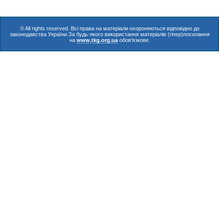
© All rights reserved. Всі права на матеріали охороняються відповідно до
законодавства України.За будь-якого використання матеріалів (гіпер)посилання
на
www.tkg.org.ua
обов'язкове.