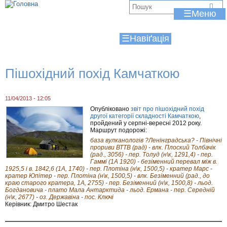
Jump to navigation
В
☰
и
☰
є
т
Пішохідний похід Камчаткою
у
т
11/04/2013 - 12:05
Опубліковано
звіт про пішохідний похід
другої категорії складності Камчаткою
,
пройдений у серпні-вересні 2012 року.
Маршрут подорожі:
база вулканологів ?Ленінградська? - Північні
прориви ВТТВ (рад) - влк. Плоский Толбачік
(рад., 3056) - пер. Толуд (н\к, 1291,4) - пер.
Гаммі (1А 1920) - безіменний перевал між в.
1925,5 і в. 1842,6 (1А, 1740) - пер. Плотіна (н\к, 1500,5) - кратер Марс -
кратер Юпітер - пер. Плотіна (н\к, 1500,5) - влк. Безіменний (рад., до
краю старого кратера, 1А, 2755) - пер. Безіменний (н\к, 1500,8) - льод.
Богдановича - плато Мала Антарктида - льод. Ермана - пер. Середній
(н\к, 2677) - оз. Державіна - пос. Ключі
Керівник: Дмитро Шестак