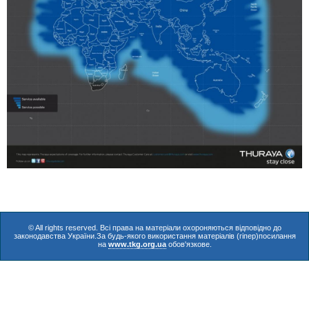
© All rights reserved. Всі права на матеріали охороняються відповідно до
законодавства України.За будь-якого використання матеріалів (гіпер)посилання
на
www.tkg.org.ua
обов'язкове.