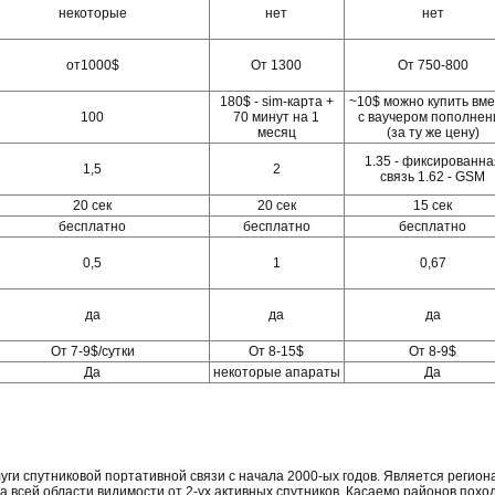
некоторые
нет
нет
от1000$
От 1300
От 750-800
180$ - sim-карта +
~10$ можно купить вм
100
70 минут на 1
с ваучером пополнен
месяц
(за ту же цену)
1.35 - фиксированна
1,5
2
связь 1.62 - GSM
20 сек
20 сек
15 сек
бесплатно
бесплатно
бесплатно
0,5
1
0,67
да
да
да
От 7-9$/сутки
От 8-15$
От 8-9$
Да
некоторые апараты
Да
уги спутниковой портативной связи с начала 2000-ых годов. Является регио
а всей области видимости от 2-ух активных спутников. Касаемо районов поход