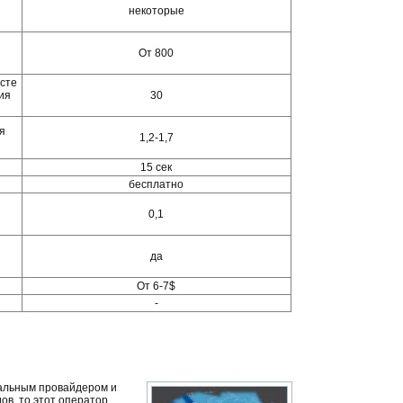
некоторые
От 800
есте
ия
30
я
1,2-1,7
15 сек
бесплатно
0,1
да
От 6-7$
-
нальным провайдером и
ов, то этот оператор