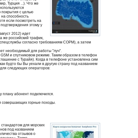
, Турция ...). Что же
 используются
 покрытия с целью
 на способность
отя если посмотреть на
о подтверждения этому у
вгуст 2012) идет
а же российский трафик,
 спецслужбы согласно требованиям СОРМ), а затем
ет необходимый для работы "луч".
 GSM и спутниковом режиме. Таким образом в телефон
глашение с Турайя). Когда в телефоне установлена сим
как будто бы Вы уехали в другую страну под названием
ь для следующих операторов:
у плану абонент подключился.
ди совершающих горные походы.
я стандартом для морских
онов под названием
оличества отзывов о
означны. Также