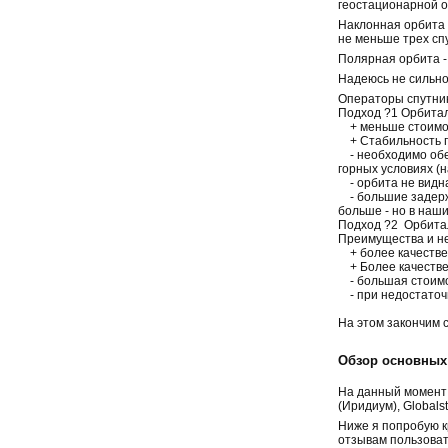
геостационарной о
Наклонная орбита 
не меньше трех спу
Полярная орбита -
Надеюсь не сильно
Операторы спутник
Подход ?1 Орбитал
+ меньше стоимост
+ Стабильность пок
- необходимо обес
горных условиях (
- орбита не видна
- большие задержк
больше - но в наши
Подход ?2 Орбитал
Преимущества и не
+ более качествен
+ Более качестве
- большая стоимос
- при недостаточн
На этом закончим 
Обзор основных
На данный момент у
(Иридиум), Globals
Ниже я попробую к
отзывам пользоват