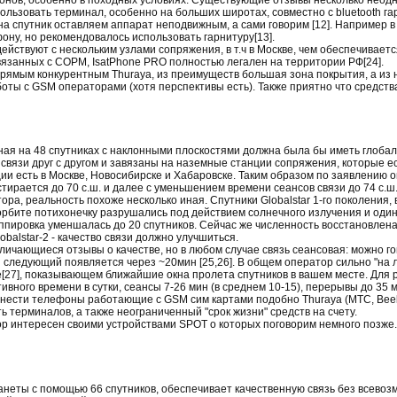
ользовать терминал, особенно на больших широтах, совместно с bluetooth гар
на спутник оставляем аппарат неподвижным, а сами говорим [12]. Например 
ону, но рекомендовалось использовать гарнитуру[13].
действуют с нескольким узлами сопряжения, в т.ч в Москве, чем обеспечивае
язанных с СОРМ, IsatPhone PRO полностью легален на территории РФ[24].
прямым конкурентным Thuraya, из преимуществ большая зона покрытия, а из 
оты с GSM операторами (хотя перспективы есть). Также приятно что средства
ая на 48 спутниках с наклонными плоскостями должна была бы иметь глобаль
связи друг с другом и завязаны на наземные станции сопряжения, которые ес
ции есть в Москве, Новосибирске и Хабаровске. Таким образом по заявлению
ирается до 70 с.ш. и далее с уменьшением времени сеансов связи до 74 с.ш.
ра, реальность похоже несколько иная. Спутники Globalstar 1-го поколения,
орбите потихонечку разрушались под действием солнечного излучения и один
ппировка уменшалась до 20 спутников. Сейчас же численность восстановлена (
obalstar-2 - качество связи должно улучшиться.
зличающиеся отзывы о качестве, но в любом случае связь сеансовая: можно го
 и следующий появляется через ~20мин [25,26]. В общем оператор сильно "на
[27], показывающем ближайшие окна пролета спутников в вашем месте. Для
тивного времени в сутки, сеансы 7-26 мин (в среднем 10-15), перерывы до 35 м
нести телефоны работающие с GSM сим картами подобно Thuraya (МТС, Beeli
 терминалов, а также неограниченный "срок жизни" средств на счету.
ор интересен своими устройствами SPOT о которых поговорим немного позже.
неты с помощью 66 спутников, обеспечивает качественную связь без всевозм