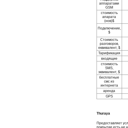
аппаратами
GSM
стоимость
апарата
(нов)$
Подключение,
$
Стоимость
разговоров,
еквивалент, $
Тарификация
входящие
стоимость
SMS,
эквивалент, $
бесплатные
смс из
интернета
аренда
GPS
Thuraya
Предоставляет усл
покрытие есть не н