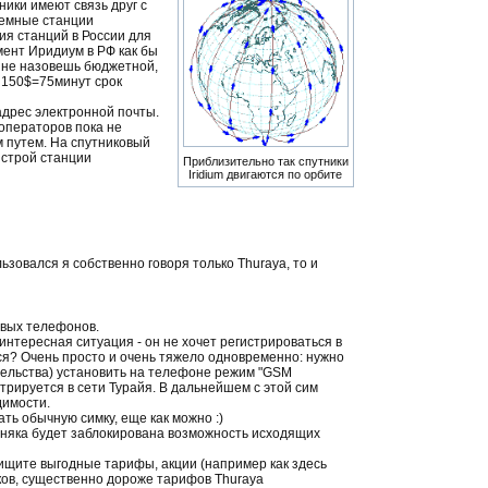
ики имеют связь друг с
земные станции
ия станций в России для
мент Иридиум в РФ как бы
к не назовешь бюджетной,
я 150$=75минут срок
дрес электронной почты.
операторов пока не
 путем. На спутниковый
 строй станции
Приблизительно так спутники
Iridium двигаются по орбите
ьзовался я собственно говоря только Thuraya, то и
овых телефонов.
нтересная ситуация - он не хочет регистрироваться в
ься? Очень просто и очень тяжело одновременно: нужно
тельства) установить на телефоне режим "GSM
трируется в сети Турайя. В дальнейшем с этой сим
димости.
ть обычную симку, еще как можно :)
няка будет заблокирована возможность исходящих
ищите выгодные тарифы, акции (например как здесь
нков, существенно дороже тарифов Thuraya