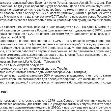
высоких горных районов Европы и Азии (Альпы, Кавказ, Алтай, Тянь-Шань, Памир
районов, то тут у Вас вероятно будут проблемы. Дело в том что на спутниках
нны и оператор согласно своим потребностям может изменять конфигурацию
ой способности в определенных областях ("пятнах"). Таким образом несмотря
в Мурманске и на дальнем востоке[6,7] Турайя не покрывает север России. Х
uraya складывается впечетление что на Урал выделен луч(и), но фактическог
я с наземными сетями пока одна. Она находится в ОАЭ. На данный момент (а
ой станции сопряжения в России (для выполнения подключения СОРМ), а пок
цию сопряжения в ОАЭ, по наземным сетям будет направляться в Россию (в
обратно в ОАЭ [3]
аппарата он определяет координаты GPS и таким образом спутник определя
ью многих аппаратов Турайя является возможность работать в двух режимах
ть Вашу обычную сим карту GSM оператора (если у него есть роуминговое со
ра, а телефон работает в спутниковом режиме, то Вы работаете в роуминге (
ужно смотреть для каждого оператора в отдельности. Такая возможность ест
ine, Мегафон, и некоторые региональные
стар, Beeline, Life(?), Golden Telecom (?)
ль с GSM сим картой получает:
отовых сетях и в спутниковой системе Турайя.
ую и спутниковую связь с одним оператором (один контракт).
ю связь по тарифным планам GSM оператора в зависимости от того по каком
м есть хорошие возможности для аренды телефонов - что очень приятно.
месте с приемлемой стоимостью услуг привели к большой популярности сре
e PRO
ет свою деятельность с далекого 1979 года. Связь от этой компании являетс
 является основной для компании. Но услугу портативных спутниковых телеф
оставляет сравнительно недавно (с 2010г), и поэтому еще нет достаточного к
онов, особенно в походных условиях. Существующие отзывы несколько неодн