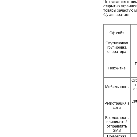
Что касается стои
открытых украински
товары зачастую м
б/у аппаратам.
Оф.сайт
Спутниковая
групировка
оператора
Р
Покрытие
Ог
т
Мобильность
с
Дл
Регистрация в
сети
Возможность
принимать \
отправлять
SMS
Поддержка