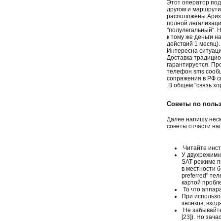
Этот оператор под
другом и маршрути
расположены Аризо
полной легализации
"полулегальный". Н
к тому же деньги 
действий 1 месяц).
Интересна ситуаци
Доставка традицио
гарантируется. Пр
телефон sms сообщ
сопряжения в РФ с
В общем "связь хо
Советы по поль
Далее напишу неско
советы отчасти на
Читайте инст
У двухрежимн
SAT режиме пр
в местности 
preferred" те
картой пробл
То что аппара
При использо
звонков, вход
Не забывайте
[23]). Но зач