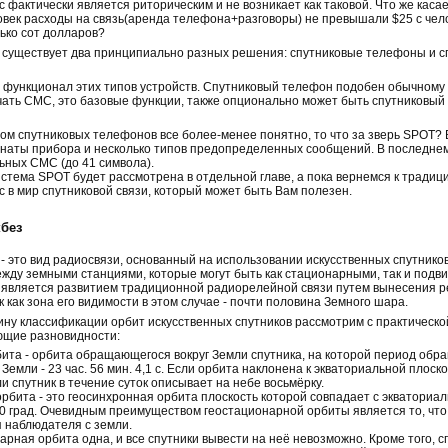
с фактически является риторическим и не возникает как таковой. Что же каса
овек расходы на связь(аренда телефона+разговоры) не превышали $25 с челов
ько сот долларов?
существует два принципиально разных решения: спутниковые телефоны и сп
 функционал этих типов устройств. Спутниковый телефон подобен обычному
чать СМС, это базовые функции, также опционально может быть спутниковый
ом спутниковых телефонов все более-менее понятно, то что за зверь SPOT? 
наты прибора и несколько типов предопределенных сообщений. В последне
ьных СМС (до 41 символа).
стема SPOT будет рассмотрена в отдельной главе, а пока вернемся к тради
с в мир спутниковой связи, который может быть Вам полезен.
без
 - это вид радиосвязи, основанный на использовании искусственных спутников
жду земными станциями, которые могут быть как стационарными, так и подв
 является развитием традиционной радиорелейной связи путем вынесения ре
ак как зона его видимости в этом случае - почти половина Земного шара.
бину классификации орбит искусственных спутников рассмотрим с практическо
ющие разновидности:
ита - орбита обращающегося вокруг Земли спутника, на которой период обр
емли - 23 час. 56 мин. 4,1 с. Если орбита наклонена к экваториальной плоско
 спутник в течение суток описывает на небе восьмёрку.
рбита - это геосинхронная орбита плоскость которой совпадает с экваториал
0 град. Очевидным преимуществом геостационарной орбиты является то, что
 наблюдателя с земли.
рная орбита одна, и все спутники вывести на неё невозможно. Кроме того, с