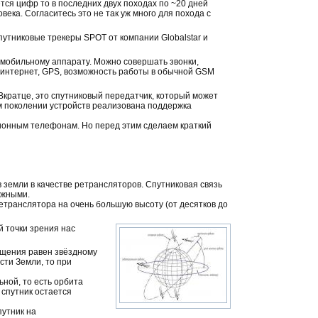
ется цифр то в последних двух походах по ~20 дней
ека. Согласитесь это не так уж много для похода с
утниковые трекеры SPOT от компании Globalstar и
 мобильному аппарату. Можно совершать звонки,
 интернет, GPS, возможность работы в обычной GSM
Вкратце, это спутниковый передатчик, который может
м поколении устройств реализована поддержка
ционным телефонам. Но перед этим сделаем краткий
 земли в качестве ретрансляторов. Спутниковая связь
ижными.
транслятора на очень большую высоту (от десятков до
й точки зрения нас
ащения равен звёздному
сти Земли, то при
ьной, то есть орбита
 спутник остается
путник на