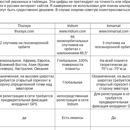
мостей указанных в таблицах. Эти цифры не претендуют на точность или обра
х и русских интернет сайтов. Я намеренно не использовал для поиска альтер
огут быть существенно дешевле. В случае покупки советую поинтересоваться
Thuraya
Iridium
Inmarsat
thuraya.com
www.iridium.com
www.inmarsat.com
66
низкоорбитальных
2 спутника на геосинхронной
3 спутника на
спутников на
орбите
геосинхронной орби
орбитах с
наклонением 86,5°
егиональное: Африка, Европа,
Глобальное, 100%
На всей планете
Ближний Восток, Азия (Кроме
поверхности
теоретически до
севера), Австралия, Океания
планеты
70°с.ш.-70°ю.ш
раниченная, на высоких широтах
Ограниченная, на выс
ребуется открытый горизонт в
широтах требуется
Глобальная
торону определенной точки над
открытый горизонт 
экватором
сторону экватора
Для регистрации в се
я регистрации в сети требуется
непосредственная
требуется
предварительная фиксация
регистрация в сети
предварительная
координат GPS
Iridium
фиксация координат 
да
Есть нюансы
Да