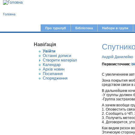
В
Головна
и
є
Про турклуб
Бібліотека
Набори в групи
Г
т
о
у
Навіґація
Спутнико
л
Увiйти
т
о
Останні дописи
Андрій Данилейко
Створити матерiал
в
Первоисточник:
bl
Календар
Архів новин
н
Посилання
С увеличением авт
е
Спорядження
Зона покрытия моб
средством связи в
м
В дальнейшем хоче
е
-У группы должен 
-Группа застрахов
н
А зачем вообще гр
ю
1. Оповестить свя
2. Сообщить о ЧП. 
3. Получить метеос
4. Договорится, ут
Как видим резон в
Этическую сторону