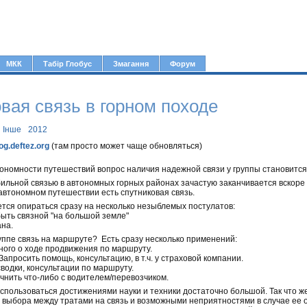
Jump to navigation
МКК
Табір Глобус
Змагання
Форум
вая связь в горном походе
Інше
2012
og.deftez.org
(там просто может чаще обновляться)
ономности путешествий вопрос наличия надежной связи у группы становится
ильной связью в автономных горных районах зачастую заканчивается вскор
 автономном путешествии есть спутниковая связь.
тся опираться сразу на несколько незыблемых постулатов:
быть связной "на большой земле"
ана.
уппе связь на маршруте? Есть сразу несколько применений:
зного о ходе продвижения по маршруту.
Запросить помощь, консультацию, в т.ч. у страховой компании.
водки, консультации по маршруту.
очнить что-либо с водителем/перевозчиком.
оспользоваться достижениями науки и техники достаточно большой. Так что ж
 выбора между тратами на связь и возможными неприятностями в случае ее о