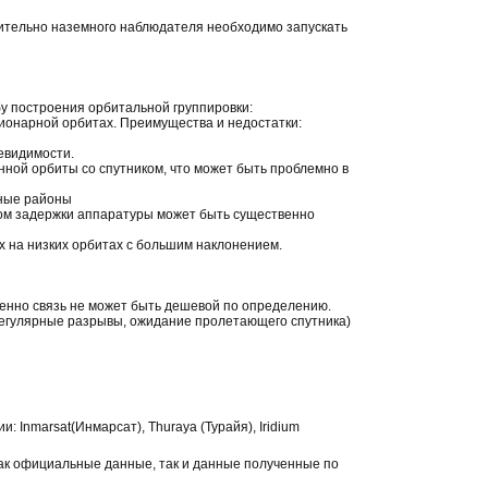
сительно наземного наблюдателя необходимо запускать
у построения орбитальной группировки:
ционарной орбитах. Преимущества и недостатки:
невидимости.
онной орбиты со спутником, что может быть проблемно в
рные районы
етом задержки аппаратуры может быть существенно
х на низких орбитах с большим наклонением.
енно связь не может быть дешевой по определению.
(регулярные разрывы, ожидание пролетающего спутника)
Inmarsat(Инмарсат), Thuraya (Турайя), Iridium
как официальные данные, так и данные полученные по