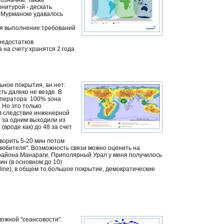
нитурой - дескать
в Мурманске удавалось
тся выполнение требований
недостатков
 на счету хранятся 2 года
ное покрытия, ан нет:
ть далеко не везде. В
 оператора 100% зона
 Но это только
 в следствие инженерной
 за одним выходили из
вроде как) до 48 за счет
ворить 5-20 мин потом
 любителя". Возможность связи можно оценить на
 района Манараги, Приполярный Урал у меня получилось
ин (в основном до 10)
ne), в общем то большое покрытие, демократические
ожной "сеансовости".