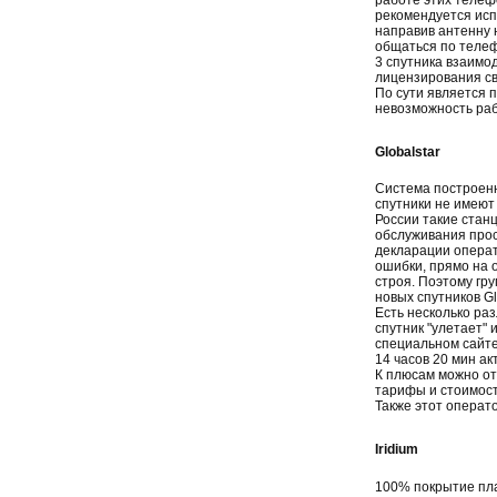
рекомендуется исп
направив антенну 
общаться по телеф
3 спутника взаимо
лицензирования св
По сути является 
невозможность раб
Globalstar
Система построенн
спутники не имеют 
России такие стан
обслуживания прост
декларации операто
ошибки, прямо на 
строя. Поэтому гру
новых спутников Gl
Есть несколько ра
спутник "улетает"
специальном сайте
14 часов 20 мин ак
К плюсам можно от
тарифы и стоимость
Также этот операт
Iridium
100% покрытие пла