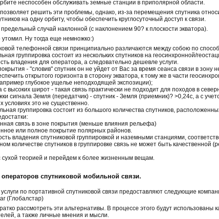
рбите неспособен обслуживать земные станции в приполярной области.
позволяет решить эти проблемы, однако, из-за перемещения спутника отно
тников на одну орбиту, чтобы обеспечить круглосуточный доступ к связи.
 предельный случай наклонной (с наклонением 90? к плоскости экватора).
 утомил. Ну тогда еще немножко:)
овой телефонной связи принципиально различаются между собою по способ
ьная группировка состоит из нескольких спутников на геосинхронной/геоста
ь владения для оператора, а следовательно дешевле услуги.
рытия - "словив" спутник он не уйдет от Вас за время сеанса связи в зону 
печить открытого горизонта в сторону экватора, к тому же в части геосинхр
например глубокое ущелье неподходящей экспозиции);
 с высоких широт - такая связь практически не подходит для походов в севе
и сигнала Земля (передатчик) - спутник - Земля (приемник)? >0,24с, а с уч
х условиях это не существенно.
ьная группировка состоит из большого количества спутников, расположенны
достатки:
ная связь в зоне покрытия (меньше влияния рельефа)
нное или полное покрытие полярных районов.
ть владения спутниковой группировкой и наземными станциями, соответств
ом количестве спутников в группировке связь не может быть качественной 
с сухой теорией и перейдем к более жизненным вещам.
 операторов спутниковой мобильной связи.
слуги по портативной спутниковой связи предоставляют следующие компании: 
tar (Глобалстар)
ратко рассмотреть эти альтернативы. В процессе этого будут использованы 
елей, а также личные мнения и мысли.