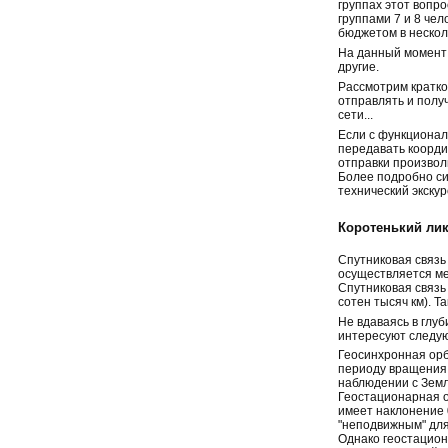
группах этот вопро
группами 7 и 8 чел
бюджетом в нескол
На данный момент 
другие.
Рассмотрим кратко
отправлять и полу
сети...
Если с функционал
передавать коорди
отправки произвол
Более подробно си
технический экскур
Коротенький лик
Спутниковая связь
осуществляется ме
Спутниковая связь
сотен тысяч км). Т
Не вдаваясь в глу
интересуют следу
Геосинхронная орб
периоду вращения З
наблюдении с Земли
Геостационарная о
имеет наклонение 
"неподвижным" для
Однако геостациона