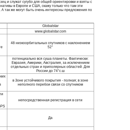
зец и служат сугубо для общей ориентировки и взяты с
нативы в Европе и США, скажу только что там эти
. А так же могут быть очень интересны предложения по
Globalstar
www.globalstar.com
48 низкоорбитальных спутников с наклонением
те
52°
потенциально вся суша планеты. Фактически:
Евразия, Америки, Австралия, за исключением
отдельных стран и приполярных областей. Для
России до 74°с.ш
оких
в Зоне устойчивого покрытия - полная; в зоне
в
неполного перебои связи со спутником
ти
непосредственная регистрация в сети
GPS
Да