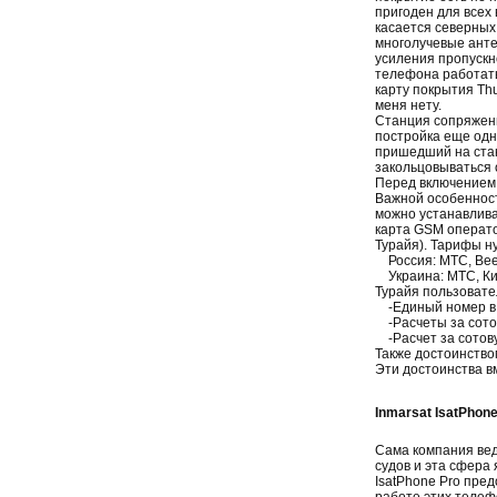
пригоден для всех 
касается северных 
многолучевые анте
усиления пропускн
телефона работать 
карту покрытия Th
меня нету.
Станция сопряжени
постройка еще одн
пришедший на стан
закольцовываться 
Перед включением 
Важной особенност
можно устанавлива
карта GSM операто
Турайя). Тарифы н
Россия: МТС, Beel
Украина: МТС, Киев
Турайя пользовате
-Единый номер в с
-Расчеты за сотов
-Расчет за сотову
Также достоинство
Эти достоинства в
Inmarsat IsatPhon
Сама компания вед
судов и эта сфера
IsatPhone Pro пред
работе этих телеф