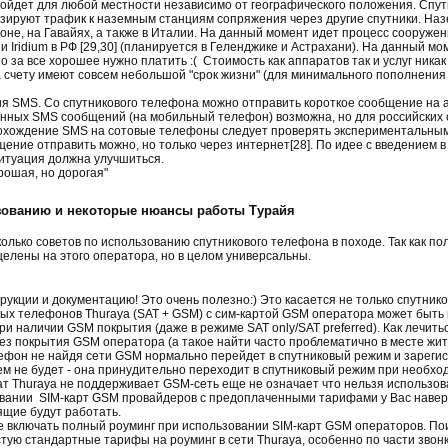
ойдет для любой местности независимо от географического положения. Спутн
зируют трафик к наземным станциям сопряжения через другие спутники. На
не, на Гавайях, а также в Италии. На данный момент идет процесс сооружен
 Iridium в РФ [29,30] (планируется в Геленджике и Астрахани). На данный мо
о за все хорошее нужно платить :( Стоимость как аппаратов так и услуг ника
на счету имеют совсем небольшой "срок жизни" (для минимального пополнени
я SMS. Со спутникового телефона можно отправить короткое сообщение на а
нных SMS сообщений (на мобильный телефон) возможна, но для российских 
охождение SMS на сотовые телефоны следует проверять экспериментальным
ение отправить можно, но только через интернет[28]. По идее с введением в
итуация должна улучшиться.
рошая, но дорогая"
зованию и некоторые нюансы работы Турайя
лько советов по использованию спутникового телефона в походе. Так как пол
целены на этого оператора, но в целом универсальны.
рукции и документацию! Это очень полезно:) Это касается не только спутник
ых телефонов Thuraya (SAT + GSM) c сим-картой GSM оператора может быть и
и наличии GSM покрытия (даже в режиме SAT only/SAT preferred). Как лечит
без покрытия GSM оператора (а такое найти часто проблематично в месте жи
лефон не найдя сети GSM нормально перейдет в спутниковый режим и зарегис
ем не будет - она принудительно переходит в спутниковый режим при необхо
т Thuraya не поддерживает GSM-сеть еще не означает что нельзя использова
вании SIM-карт GSM провайдеров с предоплаченными тарифами у Вас навер
ящие будут работать.
 включать полный роуминг при использовании SIM-карт GSM операторов. По
астую стандартные тарифы на роуминг в сети Thuraya, особенно по части зво