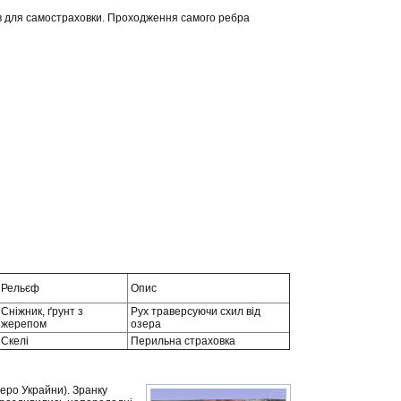
ів для самостраховки. Проходження самого ребра
Рельєф
Опис
Сніжник, ґрунт з
Рух траверсуючи схил від
жерепом
озера
Скелі
Перильна страховка
еро Украйни). Зранку