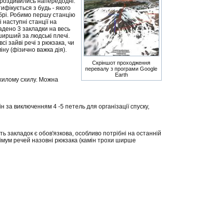
 роздивились напередодні.
ифікується з будь - якого
брі. Робимо першу станцію
і наступні станції на
адено 3 закладки на весь
ширший за людські плечі.
і зайві речі з рюкзака, чи
ну (фізично важка дія).
Скріншот проходження
перевалу з програми Google
Earth
хилому схилу. Можна
за виключенням 4 -5 петель для організації спуску,
ть закладок є обов'язкова, особливо потрібні на останній
німум речей назовні рюкзака (камін трохи ширше