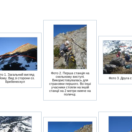
Фото 2. Перша станція на
то 1. Загальний вигляд
скельному виступі.
йому. Вид зі сторони оз.
Фото 3. Друга с
Використовувалась для
Бребенескул
страховки першого. Всі інші
учасники стояли на іншій
станції на 2 метри нижче на
поличці.