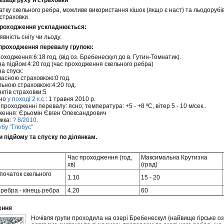
ізації руху й страховки
атку скельного ребра, можливе використання кішок (якщо є наст) та льодоруб
страховки.
 проходження ускладнюється:
явність снігу чи льоду.
 проходження перевалу групою:
оходження:6:18 год, (від оз. Бребенескул до в. Гутин-Томнатик).
на підйом:4:20 год (час проходження скельного ребра)
а спуск:
часною страховкою:0 год.
льною страховкою:4:20 год.
ктів страховки:5
ено
у поході 2 к.с.
: 1 травня 2010 р.
роходженні перевалу: ясно; температура: +5 - +8 ºС, вітер 5 - 10 м/сек..
дження: Єрьомін Євген Олександрович
жка:
? 8/2010
.
бу "Глобус"
и підйому та спуску по ділянкам.
Час проходження (год,
Максимальна Крутизна
хв)
(град)
 початок скельного
1.10
15 - 20
 ребра - кінець ребра
4.20
60
ення
Ночівля групи проходила на озері Бребенескул (найвище гірське оз