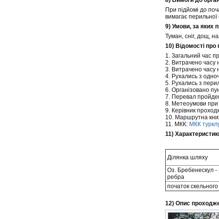
8) Вимоги до орган
При підйомі до поч
вимагає перильної 
9) Умови, за яких
Туман, сніг, дощ, на
10) Відомості про
1. Загальний час пр
2. Витрачено часу 
3. Витрачено часу н
4. Рухались з одно
5. Рухались з пери
6. Організовано пун
7. Перевал пройд
8. Метеоумови при п
9. Керівник прохо
10. Маршрутна кни
11. МКК:
МКК турклу
11) Характеристик
Ділянка шляху
Оз. Бребенескул -
ребра
початок скельного
12) Опис проходж