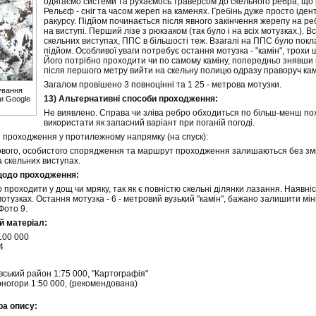
одягаємо системи та рухаємось траверсом до скельного ребра, що
Рельєф - сніг та часом жереп на каменях. Гребінь дуже просто ідент
ракурсу. Підйом починається після явного закінчення жерепу на ре
на виступі. Перший лізе з рюкзаком (так було і на всіх мотузках.). Вс
скельних виступах, ППС в більшості теж. Взагалі на ППС було покл
підйом. Особливої уваги потребує остання мотузка - "камін", трохи 
Його потрібно проходити чи по самому каміну, попередньо знявши вс
після першого метру вийти на скельну полицю одразу праворуч камі
Загалом провішено 3 повноцінні та 1 25 - метрова мотузки.
ування
13) Альтернативні способи проходження:
и Google
Не виявлено. Справа чи зліва ребро обходиться по більш-менш по
використати як запасний варіант при поганій погоді.
я проходження у протилежному напрямку (на спуск):
вого, особистого спорядження та маршрут проходження залишаються без змін 
 скельних виступах.
 щодо проходження:
проходити у дощ чи мряку, так як є повністю скельні ділянки лазання. Наявніс
отузках. Остання мотузка - 6 - метровий вузький "камін", бажано залишити мі
Фото 9.
й матеріал:
100 000
4
вський район 1:75 000, "Картографія"
ногори 1:50 000, (рекомендована)
ра опису: