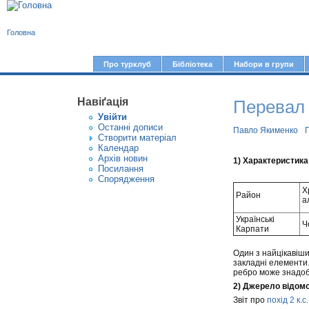
В
Головна
и
є
Про турклуб
Бібліотека
Набори в групи
Г
т
о
у
Навіґація
Перевал 
л
Увiйти
т
о
Останні дописи
Павло Якименко
Г
Створити матерiал
в
Календар
Архів новин
н
1) Характеристика
Посилання
е
Спорядження
Х
м
Район
а
е
Українські
Ч
Карпати
н
ю
Один з найцікавіши
закладні елементи.
ребро може знадоби
2) Джерело відом
Звіт про
похід 2 к.с