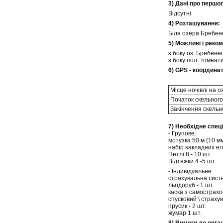
3) Дані про перш
Відсутні
4) Розташування:
Біля озера Бребен
5) Можливі і реком
з боку оз. Бребенес
з боку пол. Томнати
6) GPS - координа
Місце ночівлі на о
Початок скельного
Закінчення скельно
7) Необхідне спец
- Групове:
мотузка 50 м (10 мм
набір закладних ел
Петлі 8 - 10 шт.
Відтяжки 4 -5 шт.
- Індивідуальне:
страхувальна систе
льодоруб - 1 шт.
каска з самострахов
спусковий \ страхув
прусик - 2 шт.
жумар 1 шт.