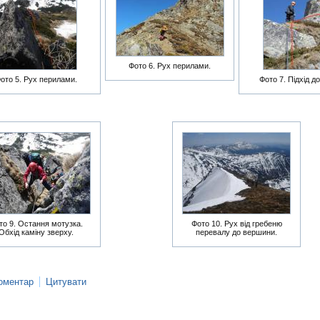
Фото 6. Рух перилами.
ото 5. Рух перилами.
Фото 7. Підхід до
то 9. Остання мотузка.
Фото 10. Рух від гребеню
Обхід каміну зверху.
перевалу до вершини.
оментар
Цитувати