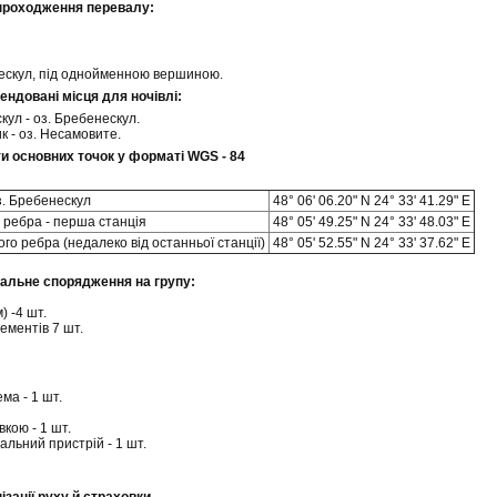
опроходження перевалу:
ескул, під однойменною вершиною.
ендовані місця для ночівлі:
кул - оз. Бребенескул.
к - оз. Несамовите.
ти основних точок у форматі WGS - 84
з. Бребенескул
48° 06' 06.20" N 24° 33' 41.29" E
 ребра - перша станція
48° 05' 49.25" N 24° 33' 48.03" E
го ребра (недалеко від останньої станції)
48° 05' 52.55" N 24° 33' 37.62" E
іальне спорядження на групу:
) -4 шт.
ементів 7 шт.
ма - 1 шт.
кою - 1 шт.
альний пристрій - 1 шт.