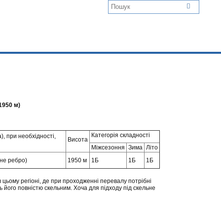
1950 м)
Категорія складності
, при необхідності,
Висота
Міжсезоння
Зима
Літо
не ребро)
1950 м
1Б
1Б
1Б
в цьому регіоні, де при проходженні перевалу потрібні
ть його повністю скельним. Хоча для підходу під скельне