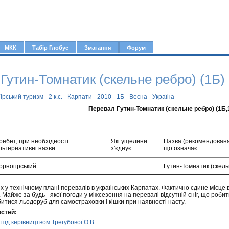
Jump to navigation
МКК
Табір Глобус
Змагання
Форум
Гутин-Томнатик (скельне ребро) (1Б)
ірський туризм
2 к.с.
Карпати
2010
1Б
Весна
Україна
Перевал Гутин-Томнатик (скельне ребро) (1Б,
ребет, при необхідності
Які ущелини
Назва (рекомендована)
льтернативні назви
з'єднує
що означає
орногірський
Гутин-Томнатик (скель
х у технічному плані перевалів в українських Карпатах. Фактично єдине місце 
 Майже за будь - якої погоди у міжсезоння на перевалі відсутній сніг, що роби
тися льодоруб для самостраховки і кішки при наявності насту.
остей:
. під керівництвом Трегубової О.В.