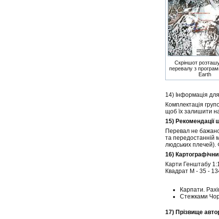
Скріншот розташ
перевалу з програм
Earth
14) Інформація дл
Комплектація групо
щоб їх залишити на
15) Рекомендації
Перевал не бажано 
та передостанній м
людських плечей). 
16) Картографічни
Карти Генштабу 1:
Квадрат M - 35 - 13
Карпати. Рахі
Стежками Чор
17) Прізвище авто