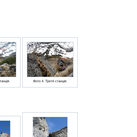
танція.
Фото 4. Третя станція.