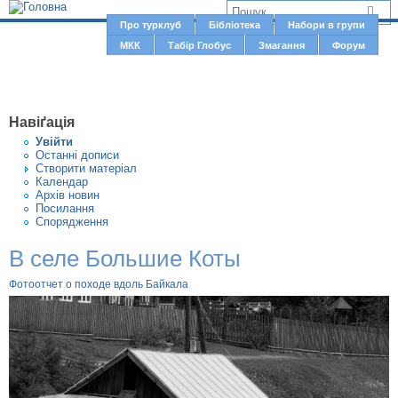
Jump to navigation
В
Про турклуб
Бібліотека
Набори в групи
Г
МКК
Табір Глобус
Змагання
Форум
и
о
є
л
о
т
Навіґація
в
у
Увiйти
н
Останні дописи
т
Створити матерiал
е
Календар
м
Архів новин
Посилання
е
Спорядження
н
В селе Большие Коты
ю
Фотоотчет о походе вдоль Байкала