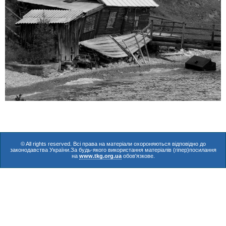
© All rights reserved. Всі права на матеріали охороняються відповідно до
законодавства України.За будь-якого використання матеріалів (гіпер)посилання
на
www.tkg.org.ua
обов'язкове.