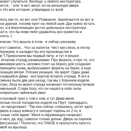
 может случиться. Вообще, у любого инструктора
тся..." или "и вот, висит он на репшнуре вверх
ни. Но моя история, утверждаю со всей
лось как-то, но вот оно! Поверили. Заключается он вот в
она дурная, посему прет на любой шум. Дак нужно встать
орет, а в близлежащих кустах довольные инструктора
ал я, что бы кому-либо удавалось все грамотно и
лось :)
чески. Что вышло в этом - я сейчас расскажу.
т самогон... Что за напиток. Чист как слеза, в глотку
 буржуем, я наладил бы его производство в
.") Прикончили мы первый литр, и тут я решил
 второму отряду развешиваю. Про форель, и про то, что
 - минимум шесть человек стоит на берегу для создания
 принципу сачка, выбрасывают форель на берег, а еще
 реакция вялая. Плохая реакция. Не верят. Один даже
снувшийся Дима - инструктор второго отряда. Я его в
есменка была два дня назад, так мы с Корнеем ходили,
мотрю, Леха из моего отряда начинает потихоньку бочком
нормальный. Слава Богу, что он нашёл в себе силы
 неокрепших чайничьих умах.
етрезвый треп о том о сем, и тут Дима меня
а ночью после посиделок ходили на Прут, тринадцать
 он продолжает: "Так они сейчас собрались, хотят идти
верь в нашу комнату и заходит парень из 2-го, в
, только тебя ждем." Меня и окружающих начинает
о мол, да, иду, самогон только допью. Дверь за парнем
рофессионал." Понятно, что ТАКОЕ я пропустить просто
мкой на крыльцо.