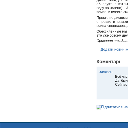
обнаружено: котлы 
воду по колено)...
земле, и вместо см
Просто по диспози
он решил в прыжке 
воина-спецназовца 
Обессиленные мы уп
это уже совсем дру
Оригинал находит
Додати новий к
Коментарі
ФОРЕЛЬ
Всё чис
Да, был
Сейчас 