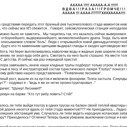
ААААА !!!!! ААААА-А-А !!!!!!
В Д В А ! ! ! Р А З А ! ! ! Г Р О М Ч Е ! ! !
ААААА !!! АААА-ГГГГГХХХХАААА!!!!
 средствами передать этот брачный рев тысячеголового стада мамонтов нев
л, что сейчас все КП сбежится... Говорят, сейсмологическая станция неподале
 можно было не заметить... Мы тащились так, что казалось сейчас вывернемся 
 отборнейшего, выдержаннейшего, великолепнейшего драпа. Тогда, быть может
описываемое словом "боль". Люди с открывшейся язвой двенадцатиперстной 
, будто кто-то каминными щипцами выдирал гланды и заодно щитовидную желе
абота. На берег выплескивались наволочки воды и жадные руки шарили по ка
ению, не знал куда себя деть. Смотреть на него было страшно. На месте тол
С детства. И сейчас как раз очередной приступ.
 пора завязывать, иначе наши хладные трупы подберут только утром. И все б
очью в лесу. И инструкторский состав туристического лагеря "Глобус" понесет
рому действию нашего представления - "Появлению лесников".
лный рост, вышли из-за кустов и включили фонарики. Толпа застыла. Секунды
т?" - подумал я - "ведь я же их четко проинструктировал..."
ричит: "Шухер! Лесники!!!"
 ревун на барже: "Хто тут рибу ловить? Стiй!"
алось ли тебе выйдя поутру в одних трусах на балкон своей теплой квартиры 
й дороге несется вдаль от тебя стадо мамонтов??? Не приходилось... Ладно
лишних абстракций ума. Случалось ли тебе видеть народную испанскую забав
ру? Приходилось? Отлично! Теперь быков убираем, выключаем солнце и в каче
ающей вниз по течению толпы доносился издалека еще минуты две. Поле битв