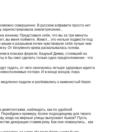
озможно совершенно. В русском алфавите просто нет
ку зарегистрировала землетрясение...
на изнанку. Представьте себе, что вы за три минуты
, вы меня поймете. Живот... это нельзя подвести под
кишки и разрывом почек чувствовали себя лучше чем
зу. От безумного крика раскалывалась голова.
мням в поисках форели. Бедный Димка, стоявший на
пы я бы смог сделать только одно предположение - что
удут гадать, от чего скончались четыре здоровых идиота
 невосполнимые потери. И в конце концов, пора
 медленно падали и разбивались о каменистый берег.
в девятиэтажке, наблюдать, как по удобной
. Перейдем к примеру, более подходящему для твоего
у, когда на мирные улицы выпускают быков? Пусть
стве декорации ставим реку. Как они ломанулись... как
ы осталось за нами. На поле битвы нами было