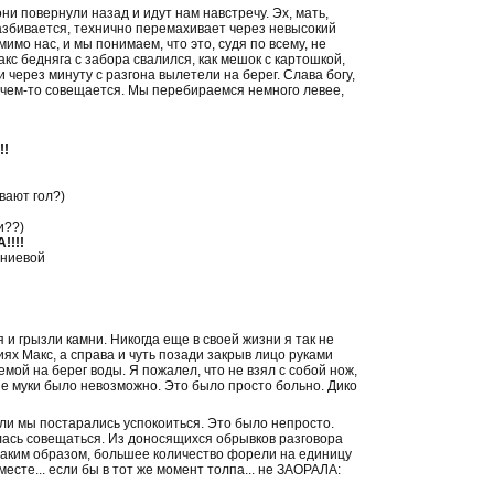
ни повернули назад и идут нам навстречу. Эх, мать,
разбивается, технично перемахивает через невысокий
имо нас, и мы понимаем, что это, судя по всему, не
акс бедняга с забора свалился, как мешок с картошкой,
 через минуту с разгона вылетели на берег. Слава богу,
о чем-то совещается. Мы перебираемся немного левее,
!!
вают гол?)
и??)
!!!
иниевой
я и грызли камни. Никогда еще в своей жизни я так не
иях Макс, а справа и чуть позади закрыв лицо руками
ой на берег воды. Я пожалел, что не взял с собой нож,
ие муки было невозможно. Это было просто больно. Дико
ли мы постарались успокоиться. Это было непросто.
ась совещаться. Из доносящихся обрывков разговора
 таким образом, большее количество форели на единицу
сте... если бы в тот же момент толпа... не ЗАОРАЛА: