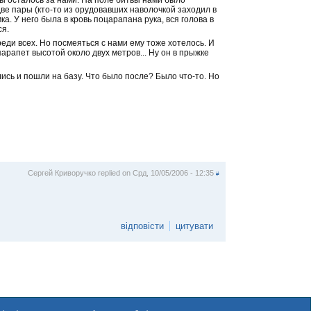
две пары (кто-то из орудовавших наволочкой заходил в
а. У него была в кровь поцарапана рука, вся голова в
ся.
еди всех. Но посмеяться с нами ему тоже хотелось. И
парапет высотой около двух метров... Ну он в прыжке
ись и пошли на базу. Что было после? Было что-то. Но
Сергей Криворучко
replied on
Срд, 10/05/2006 - 12:35
#
відповісти
цитувати