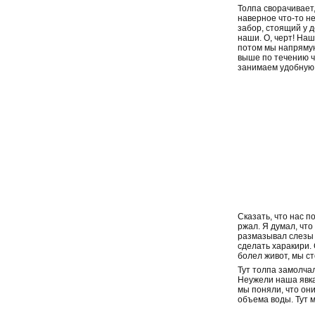
Толпа сворачивает,
наверное что-то н
забор, стоящий у д
наши. О, черт! Наш
потом мы напрямую,
выше по течению ч
занимаем удобную по
Сказать, что нас п
ржал. Я думал, что
размазывал слезы 
сделать харакири. 
болел живот, мы ст
Тут толпа замолча
Неужели наша явка
мы поняли, что он
объема воды. Тут м