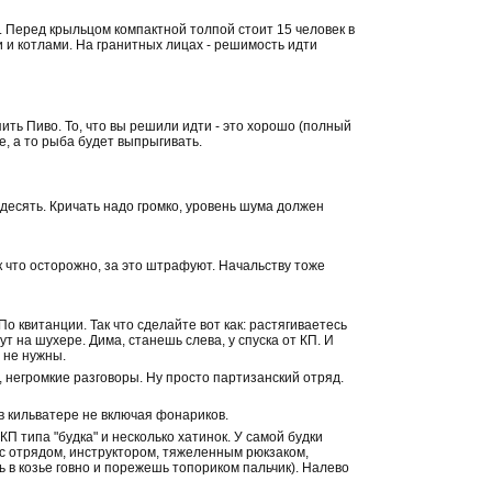
. Перед крыльцом компактной толпой стоит 15 человек в
ми и котлами. На гранитных лицах - решимость идти
я пить Пиво. То, что вы решили идти - это хорошо (полный
е, а то рыба будет выпрыгивать.
а десять. Кричать надо громко, уровень шума должен
ак что осторожно, за это штрафуют. Начальству тоже
По квитанции. Так что сделайте вот как: растягиваетесь
ут на шухере. Дима, станешь слева, у спуска от КП. И
я не нужны.
, негромкие разговоры. Ну просто партизанский отряд.
в кильватере не включая фонариков.
КП типа "будка" и несколько хатинок. У самой будки
 с отрядом, инструктором, тяжеленным рюкзаком,
ь в козье говно и порежешь топориком пальчик). Налево