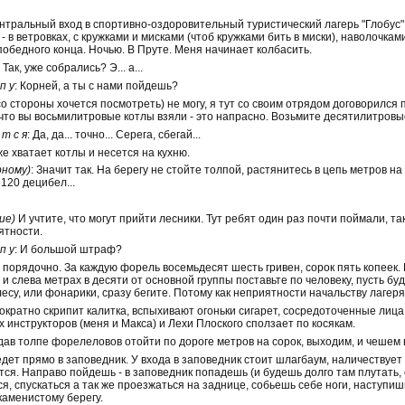
ентральный вход в спортивно-оздоровительный туристический лагерь "Глобус"
- в ветровках, с кружками и мисками (чтоб кружками бить в миски), наволочка
победного конца. Ночью. В Пруте. Меня начинает колбасить.
: Так, уже собрались? Э... а...
 п у
: Корней, а ты с нами пойдешь?
лин, со стороны хочется посмотреть) не могу, я тут со своим отрядом договорилс
, что вы восьмилитровые котлы взяли - это напрасно. Возьмите десятилитровы
 т с я
: Да, да... точно... Серега, сбегай...
е хватает котлы и несется на кухню.
рному)
: Значит так. На берегу не стойте толпой, растянитесь в цепь метров н
 120 децибел...
ие)
И учтите, что могут прийти лесники. Тут ребят один раз почти поймали, т
ятности.
 п у
: И большой штраф?
, порядочно. За каждую форель восемьдесят шесть гривен, сорок пять копеек. 
а и слева метрах в десяти от основной группы поставьте по человеку, пусть буд
 лесу, или фонарики, сразу бегите. Потому как неприятности начальству лагер
ократно скрипит калитка, вспыхивают огоньки сигарет, сосредоточенные лица
х инструкторов (меня и Макса) и Лехи Плоского сползает по косякам.
 дав толпе форелеловов отойти по дороге метров на сорок, выходим, и чешем 
едет прямо в заповедник. У входа в заповедник стоит шлагбаум, наличествует 
тся. Направо пойдешь - в заповедник попадешь (и будешь долго там плутать,
я, спускаться а так же проезжаться на заднице, собьешь себе ноги, наступиш
 каменистому берегу.