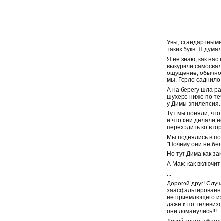
Увы, стандартными
таких букв. Я дума
Я не знаю, как нас
выкурили самосвал
ощущение, обычно 
мы. Горло саднило
А на берегу шла р
шухере ниже по теч
у Димы эпилепсия. 
Тут мы поняли, что
и что они делали н
переходить ко вто
Мы поднялись в по
"Почему они не бегу
Но тут Дима как зак
А Макс как включит
...
Дорогой друг! Случ
заасфальтированно
не приемлющего из
даже и по телевизо
они ломанулись!!!
Дикий топот, убег