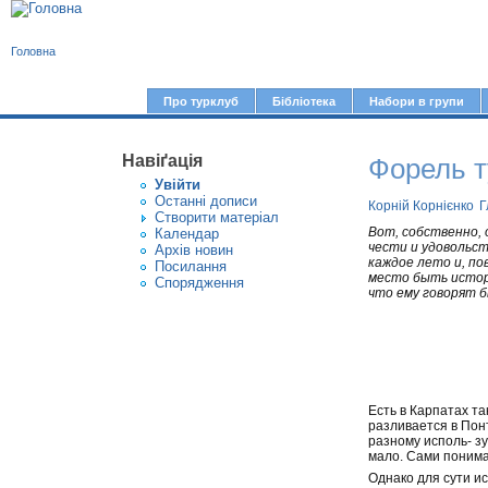
В
Головна
и
є
Про турклуб
Бібліотека
Набори в групи
Г
т
о
у
Навіґація
Форель т
л
Увiйти
т
о
Останні дописи
Корній Корнієнко
Г
Створити матерiал
в
Вот, собственно, 
Календар
чести и удовольст
Архів новин
н
каждое лето и, по
Посилання
место быть истори
е
Спорядження
что ему говорят б
м
е
н
ю
Есть в Карпатах та
разливается в Понт
разному исполь- зу
мало. Сами понимает
Однако для сути ис