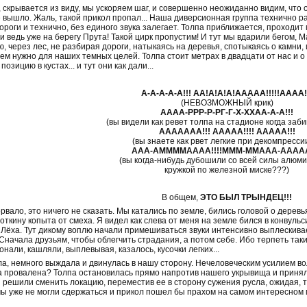
 скрывается из виду, мы ускоряем шаг, и совершенно неожиданно видим, что о
е вышло. Жаль, такой прикол пропал... Наша диверсионная группа технично 
ороги и технично, без единого звука залегает. Толпа приближается, проходит м
и ведь уже на берегу Прута! Такой цирк пропустим! И тут мы вдарили бегом, М
 через лес, не разбирая дороги, натыкаясь на деревья, спотыкаясь о камни, и
ем нужно для наших темных целей. Толпа стоит метрах в двадцати от нас и 
зицию в кустах... и тут они как дали...
А-А-А-А-А!!! АА!А!А!А!ААААА!!!!!АААА!
(НЕВОЗМОЖНЫЙ крик)
АААА-РРР-Р-РГ-Г-Х-ХХАА-А-А!!!
(вы видели как ревет толпа на стадионе когда заби
ААААААА!!! ААААА!!!! ААААА!!!
(вы знаете как рвет легкие при декомпресси
ААА-АММММАААА!!!!МММ-ММААА-ААААА!
(вы когда-нибудь дубошили со всей силы алюм
кружкой по железной миске???)
В общем,
ЭТО БЫЛ ТРЫНДЕЦ!!!
орвало, это ничего не сказать. Мы катались по земле, бились головой о деревь
 откину копыта от смеха. Я видел как слева от меня на земле бился в конвульс
Лёха. Тут дикому воплю начали примешиваться звуки интенсивно выплескиваем
Сначала друзьям, чтобы облегчить страдания, а потом себе. Ибо терпеть так
онали, кашляли, выплевывая, казалось, кусочки легких...
ла, немного выждала и двинулась в нашу сторону. Нечеловеческим усилием во
 провалена? Толпа остановилась прямо напротив нашего укрывища и принял
и решили сменить локацию, переместив ее в сторону сужения русла, ожидая,
ы уже не могли сдержаться и прикол пошел бы прахом на самом интересном ме