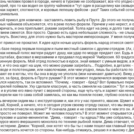
знь человек провел в городе, ничего в туризме не соображает, все что угодно
рий, про то как водил он группу чайников и "тут один в расщелину как сковырне
он как заржет, споткнется, и коровью лепешку фейсом - раз!" Таких событий сот
 уникальна.
акой прикол для новичков - заставлять ловить рыбу в Пруте. До этого не получа
ных чайников объясняется, что в реке полно форели. Причем у нее нерест, и 
 кричать, и она приплывет, руками загребай. Толпа идет на реку, и долго там 
твием смеются. Все просто. Однако есть одна небольшая сложность - не слыш
нуть. Воистину, для этого нужно быть мастером имперсонации. У меня получи
т прикол не прокатил. К идее идти ночью шугать форель народ отнесся скепти
 базе перед первым походом и пьем местный самогон с другим отрядом. (Ах, это
как нежный голос матери радует душу, как удар по морде придает сил. Будь я
табах, фасовал в мерзавчики и продавал под маркой "Амброзия. 60 градусов
енную форель. Мой отряд полностью в курсе, знай кивают с умным видом, а я
т, и что она идет на шум, что можно руками загребать... Подробно, в деталях
 воде и полотенцами, или наволочками, или чем угодно, лишь бы работало по
ают ее в котлы, что бы она в воду не уползла (мои начинают давиться). Вижу,
мол, за бред, форель в Пруте руками? В этот момент подключился вовремя про
ся наколоть, так он вспомнил. "Почему, - говорит - бред? Вот буквально пер
релей поймали. Уху сделали классную, а часть сменяли на самогон." Тут я с
, и в уголке его явно пучит с верхней стороны, еще чуть-чуть и заржет как не
орели как-то сама собой замялась, но как мы поняли позже, глубоко осела в
вечером сидим мы с инструкторами и, как это у нас принято, квасим. Шумит н
й, Корней, а ничего, что я сегодня утром своему отряду сказал, что мы вчер
 потом отнесли на кухню?" Я сначала даже и не совсем понял о чем это он. А
Я просто не поверил. Может же человек пошутить? В этот момент открывается д
пуховке и шапке-менингитке. "Дима, - говорит - ты идешь? Мы уже собрались
в курсе моего вчерашнего монолога по технике рыбной ловли. Дима отвечает, чт
 истерике. Димон: "Корней, они хотят что бы ты с нами пошел как главный п
посмотреть хочется со стороны. Как-нибудь отмажусь, решаю я и выхожу с Ди