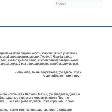
е времена моей студенческой юности я был удостоен
ской спортивном лагере "Глобус". Я туда ездил
 вот, в одно чудное лето, в этом самом лагере имела
горах первый раз и по наивности своей верит во всё,
- Извините, вы не подскажете, где здесь Прут?
- А где поймают - там и прут.
рного источника к Верхней Мезии, где впадает в Дунай и
 Благодарные туристы в хорошую погоду Прут по-
ека. Еще в ней рыба водится. Тоже хорошая. Только
конечно, такие телята попадаются, просто страшно