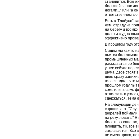
становится. Всю жи
большой запас исто
ногами..." или "а 
ответcтвенностью,
Есть в "Глобусе" т
чем: отряду из пол
на берегу и громко
долго и с удовольс
эффективно провер
В прошлом году это
Сидим мы как-то на
льется бальзамом, 
промышленных масш
рассказать про беш
у нее сейчас нерес
шума, двое стоят в
двое сразу запихив
голос подал - что 
прошлом году пытал
семь или восемь фо
отползать в уголок
сдержаться. Тема ф
На следующий день 
спрашивает: "Слуша
форелей поймали, а
на реку, ловить." 
болотных сапогах, 
плющить, т.к. все 
закрывается. Все в
не имею права, но 