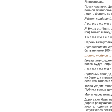
Я прозреваю.
Почти час ночи. Ц
полной экипировке 
ловить форель до 
Я (меня колбасит)
Г о л о с з н а т о в
Я
: Ну... э-э... (б
гон) только я вижу
Т о л п а ш е в е л и
Парень в камуфляж
Я (колбасит по че
быть не ниже 100 -
... dumb mode on ...
(внезапное озарен
потом будут непри
Г о л о с з н а т о в
Я (полный гон)
: Да
на берегу, а справ
если что, голоса в
Толпа уходит. Мног
Публика в лице дву
Минут через пять,
Дорога к от базы в
дорога раздваивае
ходить, подниматьс
- спуск через лес к