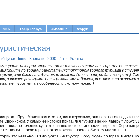
Jump to navigation
МКК
Табір Глобус
Змагання
Форум
уристическая
ліб Гусєв
Інше
Карпати
2000
Літо
Україна
обещанная история "Форель". Что это за история? Даю справку: В славны
вия ходить по горам и работать инструктором горного туризма в студенче
верьте, это были назабываемые времена (кто знает, не даст соврать). Так
я, а точнее розыгрыш. Разыгрывали мы чайников, т.е. тех, кто оказался в 
ывалые туристы, а в особенности инструкторы. :)
кая река - Прут. Маленькая и холодная в верховьях, она несет свои воды из го
е Эвскинском. У самых ее истоков притаился туристический лагерь "Глобус".
ют - ниже по течению купаются, выше по течению носки стирают... Хорошая р
е - носки... после гор... а потом и хозяин носков обязательно залезет...
тории это неважно. В "Глобусе" я инструктор. Вожу людей по горам. Иногда, 