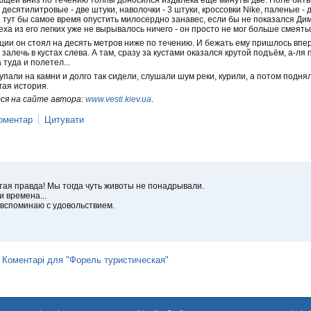
десятилитровые - две штуки, наволочки - 3 штуки, кроссовки Nike, паленые - 
 И тут бы самое время опустить милосердно занавес, если бы не показался Димк
еха из его легких уже не вырывалось ничего - он просто не мог больше смеять
ции он стоял на десять метров ниже по течению. И бежать ему пришлось впер
залечь в кустах слева. А там, сразу за кустами оказался крутой подъём, а-ля 
туда и полетел...
али на камни и долго так сидели, слушали шум реки, курили, а потом поднял
гая история.
ся на сайте автора:
www.vesti.kiev.ua
.
оментар
Цитувати
тая правда! Мы тогда чуть животы не понадрывали.
и времена...
вспоминаю с удовольствием.