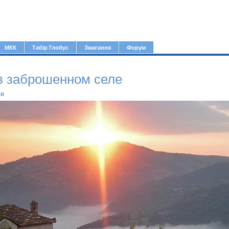
Jump to navigation
МКК
Табір Глобус
Змагання
Форум
в заброшенном селе
ии