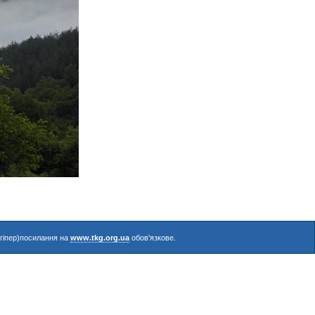
(гіпер)посилання на
www.tkg.org.ua
обов'язкове.