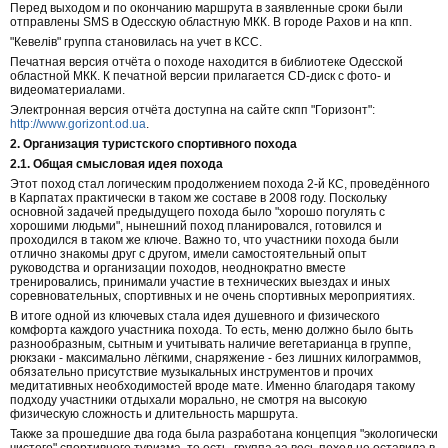
Перед выходом и по окончанию маршрута в заявленные сроки были
отправлены SMS в Одесскую областную МКК. В городе Рахов и на кпп.
"Кевелів" группа становилась на учет в КСС.
Печатная версия отчёта о походе находится в библиотеке Одесской
областной МКК. К печатной версии прилагается CD-диск с фото- и
видеоматериалами.
Электронная версия отчёта доступна на сайте скпп "Горизонт":
http://www.gorizont.od.ua
.
2. Организация туристского спортивного похода
2.1. Общая смысловая идея похода
Этот поход стал логическим продолжением похода 2-й КС, проведённого
в Карпатах практически в таком же составе в 2008 году. Поскольку
основной задачей предыдущего похода было "хорошо погулять с
хорошими людьми", нынешний поход планировался, готовился и
проходился в таком же ключе. Важно то, что участники похода были
отлично знакомы друг с другом, имели самостоятельный опыт
руководства и организации походов, неоднократно вместе
тренировались, принимали участие в технических выездах и иных
соревновательных, спортивных и не очень спортивных мероприятиях.
В итоге одной из ключевых стала идея душевного и физического
комфорта каждого участника похода. То есть, меню должно было быть
разнообразным, сытным и учитывать наличие вегетарианца в группе,
рюкзаки - максимально лёгкими, снаряжение - без лишних килограммов,
обязательно присутствие музыкальных инструментов и прочих
медитативных необходимостей вроде мате. Именно благодаря такому
подходу участники отдыхали морально, не смотря на высокую
физическую сложность и длительность маршрута.
Также за прошедшие два года была разработана концепция "экологически
чистого" спортивного туризма, то есть, группа за весь поход не оставила в