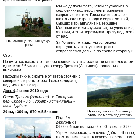
Мы же делаем фото, бегом спускаемся в
седловинку под вершиной и успеваем
накрыться тентом. Гроза начинается со
шквального ветра, града и серии молний,
бьющих в триангулянт на вершине.
Местные жители спускаются, на удивление,
живыми, и стоя пережидают грозу недалеко
от нас.
На Близнице, за 5 минут до
За 40 минут отсидки мы успеваем
грозы
перекусить, и сразу после грозы
отправляемся дальше по тропе в сторону г.
Стог.
По пути нас накрывает второй волной ливня с градом, но мы продолжаем
идти, и за 2,5 часа по пути к озеру Трояска (Апшинец) полностью
высыхаем.
Находим тихие, скрытые от ветра стоянки с
северной стороны озера. Резко холодает,
поднимается ветер.
День 9
.4 июля 2010 года
.
Озеро Трояска (Апшинец) - г. Татарука -
пер. Околе - д.р. Турбат - Усть-Гладин -
лесн. Турбат
.
Путь спуска к оз. Апшинец и
20 км, +300 м, -870 м,5,5 часов
.
отличное место под стоянки
Подъём
дежурных в
06:00, общий подъём в 07:00, выход в 8:50.
Утром - изморозь, солнечно. Днём - облачно,
гром, мелкий дождь. К вечеру - переменная