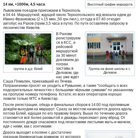
14 км, +1000м, 4,5 часа
.
Высотный график маршрута
Львовским поездом приезжаем в Тернополь
в 04:44. Маршруткой, ждущей около Тернопольского ж/д вокзала едем до
Ивано-Франковска (2 ч.15 мин.,50 грн./чел.), оттуда в 07:40 отходит
автобус на Рахов (прим.3,5 часа в пути). По пути оставляем заброску в
лесничестве Кевелів.
В Рахове
регистрируем
ся в КСС, и
рейсовой
маршруткой
за 30 минут
доезжаем до
погран.
заставы в
группа в д.р. Білий
Группа на фоне школы в с.
Деловом, где
Деловое
нас уже ждёт
Саша Помалин, приехавший из Тячева.
Пограничники просят не уходить в Румынию, а также "сообщать о всех
подозрительных личностях с большими чёрными сумками" по указанному
на пропуске номеру телефона. Кстати, из всех операторов хорошо
ловили только МТС и Киевстар.
После регистрации, обеда и финальных сборов в 14:00 под проливным
дождём выходим на маршрут. Сразу за мостом начинается дорога вдоль
потока Білий, идущая по его правому берегу. Выше по течению дорога
становится всё более размытой и дважды пересекает реку вброд. От
постоянного дождя спасаемся под гигантскими листьями мать-и-мачехи,
идя с ними, как с зонтиками.
Дорога выходит к поляне с достаточно
грязным бревенчатым домиком, от которого