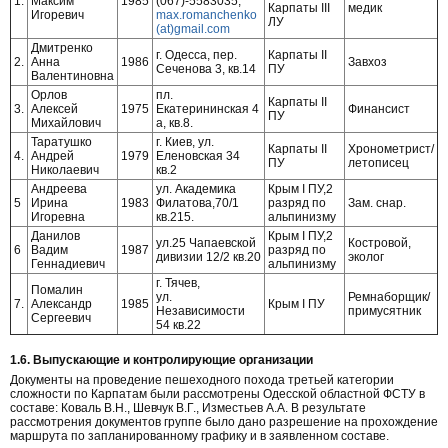
1.
Максим
1985
(067)-5583035,
Карпаты III
медик
Игоревич
max.romanchenko
ЛУ
(at)gmail.com
Дмитренко
г. Одесса, пер.
Карпаты II
2.
Анна
1986
Завхоз
Сеченова 3, кв.14
ПУ
Валентиновна
Орлов
пл.
Карпаты II
3.
Алексей
1975
Екатерининская 4
Финансист
ПУ
Михайлович
а, кв.8.
Таратушко
г. Киев, ул.
Карпаты II
Хронометрист/
4.
Андрей
1979
Еленовская 34
ПУ
летописец
Николаевич
кв.2
Андреева
ул. Академика
Крым I ПУ,2
5
Ирина
1983
Филатова,70/1
разряд по
Зам. снар.
Игоревна
кв.215.
альпинизму
Данилов
Крым I ПУ,2
ул.25 Чапаевской
Костровой,
6
Вадим
1987
разряд по
дивизии 12/2 кв.20
эколог
Геннадиевич
альпинизму
г. Тячев,
Помалин
ул.
Ремнаборщик/
7.
Александр
1985
Крым I ПУ
Независимости
примусятник
Сергеевич
54 кв.22
1.6. Выпускающие и контролирующие организации
Документы на проведение пешеходного похода третьей категории
сложности по Карпатам были рассмотрены Одесской областной ФСТУ в
составе: Коваль В.Н., Шевчук В.Г., Изместьев А.А. В результате
рассмотрения документов группе было дано разрешение на прохождение
маршрута по запланированному графику и в заявленном составе.