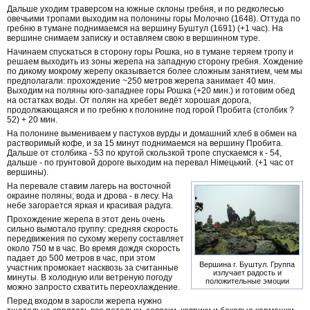
Дальше уходим траверсом на южные склоны гребня, и по редколесью
овечьими тропами выходим на полонины горы Молочно (1648). Оттуда по
гребню в тумане поднимаемся на вершину Буштул (1691) (+1 час). На
вершине снимаем записку и оставляем свою в вершинном туре.
Начинаем спускаться в сторону горы Рошка, но в тумане теряем тропу и
решаем выходить из зоны жерепа на западную сторону гребня. Хождение
по дикому мокрому жерепу оказывается более сложным занятием, чем мы
предполагали: прохождение ~250 метров жерепа занимает 40 мин.
Выходим на поляны юго-западнее горы Рошка (+20 мин.) и готовим обед
на остатках воды. От полян на хребет ведёт хорошая дорога,
продолжающаяся и по гребню к полонине под горой Пробита (столбик ?
52) + 20 мин.
На полонине вымениваем у пастухов вурды и домашний хлеб в обмен на
растворимый кофе, и за 15 минут поднимаемся на вершину Пробита.
Дальше от столбика - 53 по крутой скользкой тропе спускаемся к - 54,
дальше - по грунтовой дороге выходим на перевал Німецький. (+1 час от
вершины).
На перевале ставим лагерь на восточной
окраине поляны; вода и дрова - в лесу. На
небе загорается яркая и красивая радуга.
Прохождение жерепа в этот день очень
сильно вымотало группу: средняя скорость
передвижения по сухому жерепу составляет
около 750 м в час. Во время дождя скорость
падает до 500 метров в час, при этом
Вершина г. Буштул. Группа
участник промокает насквозь за считанные
излучает радость и
минуты. В холодную или ветреную погоду
положительные эмоции
можно запросто схватить переохлаждение.
Перед входом в заросли жерепа нужно