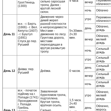
Переменн
4 часа
сильно заросшая
вечер
Гроп?янець
облачност
тропа. Далее -
(1300)
крутой лесной
ночь
Облачно
склон.
Движение через
Переменн
утро
дикий жереп
облачност
м.н. - г. Берть
разной плотности
Облачно,
(1666) - г. Вел.
и непроходимости.
день
дождь
Кепута (1607)
Местами -
5ч.30мин.
День 11
- г. Буштул
движение по лесу.
2ч.30
Облачно,
(1691)
Грунтова дорога,
мин.
вечер
мелкий
Спуск до пер.
местами
дождь
Руський
переходящая в
крутую размытую
Сильный
ночь
тропу.
дождь
Сильный
утро
дождь
Сильный
день
Днівка: пер.
дождь
День 12
Днёвка.
0 часов.
Руський
Сильный
вечер
дождь
Сильный
ночь
дождь
м.н. - початок
Заваленная
Облачно,
підйому на г.
буреломом тропа,
утро
мелкий
Попадя (1741)
подтоплена.
дождь
1,5 часа.
Проходження
Крутая тропа,
2ч.40
г. Попадя.
крупная осыпь.
Облачно,
мин.
Гребінь
день
морось
Сильно
День 13