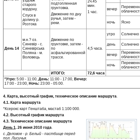
уздовж
2ч.45
подтопленная
старого
мин.
Переменн
грунтовка.
кордону.
вечер
облачност
1 час.
Движение по дну
Спуск в
ручья, затем -
долину р.
ночь
Ясно
реки.
Розтока
утро
Солнечно
м.н.? оз.
Движение по
Синевір - с.
грунтовке, затем -
день
Солнечно
День 14
Синевірська
по
4,5 часа.
Переменн
Поляна - м.
асфальтированной
вечер
облачност
Воловець
трассе.
Переменн
ночь
облачност
ИТОГО:
72,6 часа
*Утро:
5:00 - 11:00,
День:
11:00 - 17:00,
Вечер:
17:00 - 23:00,
Ночь:
23:00 - 05:00.
4. Карта, высотный график, техническое описание маршрута
.
4.1. Карта маршрута
*Ксерокс карт Генштаба, мастаб 1:100 000.
4.2. Высотный график маршрута
4.3. Техническое описание маршрута
День 1
. 26 июня 2010 года
.
с. Деловое - р. Белый - пастбище перед
пол. Лисичья
.