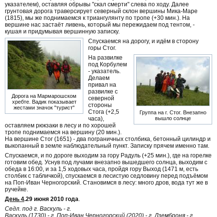
указателем), оставляя обрывы "скал смерти" слева по ходу. Далее
грунтовая дорога траверсирует северный склон вершины Мика-Маре
(1815), мы же поднимаемся к триангулянту по тропе (+30 мин.). На
вершине нас застаёт ливень, который мы пережидаем под тентом, -
кушая и придумывая вершинную записку.
Спускаемся на дорогу, и идём в сторону
горы Стог.
На развилке
под Корбулем
- указатель.
Делаем
привал на
развилке с
Дорога на Мармарошском
северной
хребте. Вадик показывает
стороны
жестами значок "турист"
Стога (+2,5
Группа на г. Стог. Внезапно
часа),
вышло солнце
оставляем рюкзаки в лесу и по хорошей
тропе поднимаемся на вершину (20 мин.).
На вершине Стог (1651) - два пограничных столбика, бетонный цилиндр и
выкопанный в земле наблюдательный пункт. Записку прячем именно там.
Спускаемся, и по дороге выходим за гору Радуль (+25 мин.), где на горелке
готовим обед. Уснув под лучами внезапно вышедшего солнца, выходим с
обеда в 16:00, и за 1,5 ходовых часа, пройдя гору Выход (1471 м, есть
столбик с табличкой), спускаемся в лесистую седловину перед подъёмом
на Поп-Иван Черногорский. Становимся в лесу: много дров, вода тут же в
ручейке.
День 4
.29 июня 2010 года
.
Седл. под г. Васкуль - г.
Васкуль (1730) - г. Поп-Иван Черногорский (2020) - г. Дземброня - г.