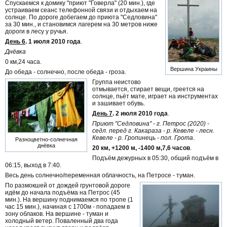
Спускаемся к домику "приют "Говерла" (20 мин.), где
устраиваем сеанс телефонной связи и отдыхаем на
солнце. По дороге добегаем до приюта "Седловина"
за 30 мин., и становимся лагерем на 30 метров ниже
дороги в лесу у ручья.
День 6
. 1 июля 2010 года
.
Днёвка
0 км,24 часа.
Вершина Украины
До обеда - солнечно, после обеда - гроза.
Группа неистово
отмывается, стирает вещи, греется на
солнце, пьёт мате, играет на инструментах
и зашивает обувь.
День 7
. 2 июля 2010 года
.
Приют "Седловина" - г. Петрос (2020) -
седл. перед г. Какараза - р. Кевеле - лесн.
Кевеле - р. Гропинець - пол. Грота
.
Разноцветно-солнечная
днёвка
20 км, +1200 м, -1400 м,7,6 часов
.
Подъём дежурных в 05:30, общий подъём в
06:15, выход в 7:40.
Весь день солнечно/переменная облачность, на Петросе - туман.
По размокшей от дождей грунтовой дороге
идём до начала подъёма на Петрос (45
мин.). На вершину поднимаемся по тропе (1
час 15 мин.), начиная с 1700м - попадаем в
зону облаков. На вершине - туман и
холодный ветер. Поваленный два года