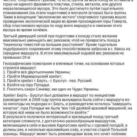
горах ни единого фрагмента пластика, стекла, металла, или другого
неразлагающегося мусора. Это было достигнуто путём тщательного
планирования (на этапе подготовки) и контроля (в горах) быта группы.
Также в концепцию "экологически чистого" спортивного туризма вошло
проведение экологической акции во время прохождения горы Говерла,
сбор пластикового мусора по ходу всего маршрута и сжигание этого
мусора во время ночёвок.
Третьей движущей силой при подготовке к походу стало желание
максимально уменьшить вес рюкзаков, чтоб не превратить поход в
"переноску тяжестей на большие расстояния". Кроме тщательно
подобранного снаряжения этому способствовала заброска в с. Квасы на
середине маршрута. В итоге максимальный ходовой вес рюкзаков не
превышал 20 кг.
Географические пожелания и ключевые точки, на основании которых
строился маршрут:
1. Пройти все двухтысячники Украины;
2. Пройти Мармарошский хребет;
3. Пройти хребет г. Берть - г. Буштул - пер. Русский.
4. Взойти на гору Попадья.
5. Посетить озеро Синевір, как одно из Чудес Украины.
Хребет Берть - Буштул был добавлен в маршрут по инициативе
руководителя: в 2008 году группа вынуждена была сойти с маршрута из-
за непогоды на подходах к г. Берть, и руководителю хотелось "завершить
начатое", гора Попадья же была "вон той далёкой красивой вершиной, на
которую всё никак не было возможности взойти."
В результате получился интересный и зрелищный поход третьей
категории сложности, с достаточно разнообразным маршрутом,
включающем в себя и высокие Карпатские хребты с суровой погодой, и
долины рек, и несколько красивейших озёр, и участок старой Польской
границы. Маршрут может быть рекомендован всем, кто хочет поближе