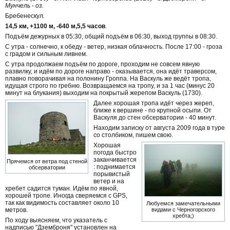
Мунчель - оз.
Бребенескул.
14,5 км, +1100 м, -640 м,5,5 часов
.
Подъём дежурных в 05:30, общий подъём в 06:30, выход группы в 08:30.
С утра - солнечно, к обеду - ветер, низкая облачность. После 17:00 - гроза
с градом и сильным ливнем.
С утра продолжаем подъём по дороге, проходим не совсем явную
развилку, и идём по дороге направо - оказывается, она идёт траверсом,
плавно поворачивая на полонину Гроппа. На Васкуль же ведёт тропа,
идущая строго по гребню. Возвращаемся на тропу, и за 1 час (минус 20
минут на блукания) выходим на покрытый жерепом Васкуль (1730).
Далее хорошая тропа идёт через жереп,
ближе к вершине - по крупной осыпи. От
Васкуля до стен обсерватории - 40 минут.
Находим записку от августа 2009 года в туре
со столбиком, пишем свою.
Хорошая
погода быстро
заканчивается
Прячемся от ветра под стеной
: поднимается
обсерватории
порывистый
ветер и на
хребет садится туман. Идём по явной,
хорошей тропе. Иногда сверяемся с GPS,
так как видимость составляет около 10
Любуемся замечательными
метров.
видами с Черногорского
хребта;)
По ходу выясняем, что указатель с
надписью "Дземброня" установлен на