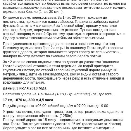
карабкаться вдоль крутых берегов вымытого рекой каньона, но вскоре мы
выходим на хорошую, наезженную лесовозами грунтовую дорогу, идущую
вдоль потока Кевеле (1 час 30 мин.).
Купаемся в реке, перекусываем. За 1 час 20 минут доходим до
лесничества, где хранится наша заброска. Платим за заброску одной
бутылкой валюты + квитанцией за "лесной сбор", просим у лесников
кипятка, обедаем, переупаковываем рюкзаки. Тут нас покидает наш
верный товарищ Алексей Орлов: ему приходится срочно возвращаться в
Одессу в связи с возникшими семейными обстоятельствами.
Прислушиваемся к рекомендации лесника и начинаем подъём под
Близницу вдоль потока Гроп?янець. На полонину Грота ведёт хорошая
грунтовая дорога, которая начинается через трассу от лесничества и,
набирая высоту, петляет по склонам левого берега потока.
За ~2 часа не спеша поднимаемся по дороге до указателя "полонина
Грота" и хорошей стоянкой в тени деревьев. За водой приходится
спускаться к потоку по старой заросшей грунтовой дороге (минус 30
метров,5 мин.), идти на звук водопадов. Внизу видны остатки старого
деревянного моста, проходившего через реку, и есть отличные заводи и
водопадики для купания.
День 8
. 3 июля 2010 года
.
Полонина Грота - г. Близница (1881) - хр. Апшинец - оз. Трояска
.
17 км, +870 м, -690 м,4,5 часа
.
Подъём дежурных в 06:00, общий подъём в 07:00, выход в 9:00.
Утром - солнечно, к полудню - гроза, град, ветер, резкое похолодание, к
вечеру - переменная облачность. (1250м)
По грунтовой дороге за 15 минут поднимаемся к пастушьим домикам на
пол. Грота. Там же установлен указатель "5 км" (расстояние от Квасов).
Дорога уходит в лес на юге от полонины, где петляет и выходит на