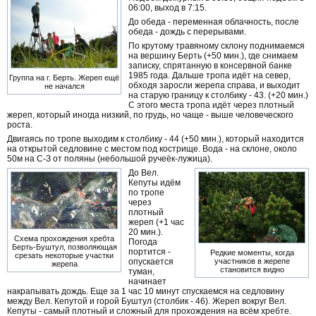
06:00, выход в 7:15.
До обеда - переменная облачность, после
обеда - дождь с перерывами.
По крутому травяному склону поднимаемся
на вершину Берть (+50 мин.), где снимаем
записку, спрятанную в консервной банке
1985 года. Дальше тропа идёт на север,
Группа на г. Берть. Жереп ещё
обходя заросли жерепа справа, и выходит
не начался
на старую границу к столбику - 43. (+20 мин.)
С этого места тропа идёт через плотный
жереп, который иногда низкий, по грудь, но чаще - выше человеческого
роста.
Двигаясь по тропе выходим к столбику - 44 (+50 мин.), который находится
на открытой седловине с местом под кострище. Вода - на склоне, около
50м на С-З от поляны (небольшой ручеёк-лужица).
До Вел.
Кепуты идём
по тропе
через
плотный
жереп (+1 час
20 мин.).
Схема прохождения хребта
Погода
Берть-Буштул, позволяющая
портится -
Редкие моменты, когда
срезать некоторые участки
опускается
участников в жерепе
жерепа
становится видно
туман,
начинает
накрапывать дождь. Еще за 1 час 10 минут спускаемся на седловину
между Вел. Кепутой и горой Буштул (столбик - 46). Жереп вокруг Вел.
Кепуты - самый плотный и сложный для прохождения на всём хребте.