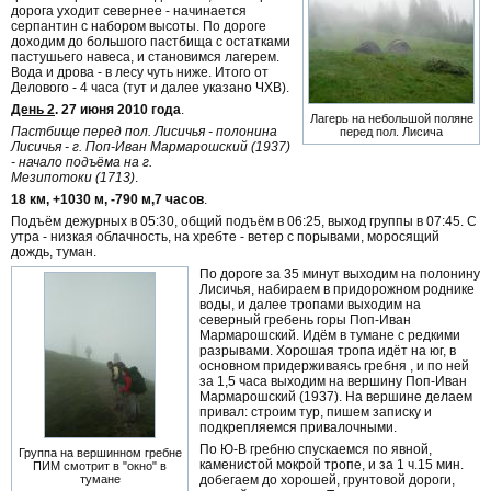
дорога уходит севернее - начинается
серпантин с набором высоты. По дороге
доходим до большого пастбища с остатками
пастушьего навеса, и становимся лагерем.
Вода и дрова - в лесу чуть ниже. Итого от
Делового - 4 часа (тут и далее указано ЧХВ).
День 2
. 27 июня 2010 года
.
Лагерь на небольшой поляне
Пастбище перед пол. Лисичья - полонина
перед пол. Лисича
Лисичья - г. Поп-Иван Мармарошский (1937)
- начало подъёма на г.
Мезипотоки (1713)
.
18 км, +1030 м, -790 м,7 часов
.
Подъём дежурных в 05:30, общий подъём в 06:25, выход группы в 07:45. С
утра - низкая облачность, на хребте - ветер с порывами, моросящий
дождь, туман.
По дороге за 35 минут выходим на полонину
Лисичья, набираем в придорожном роднике
воды, и далее тропами выходим на
северный гребень горы Поп-Иван
Мармарошский. Идём в тумане с редкими
разрывами. Хорошая тропа идёт на юг, в
основном придерживаясь гребня , и по ней
за 1,5 часа выходим на вершину Поп-Иван
Мармарошский (1937). На вершине делаем
привал: строим тур, пишем записку и
подкрепляемся привалочными.
По Ю-В гребню спускаемся по явной,
Группа на вершинном гребне
каменистой мокрой тропе, и за 1 ч.15 мин.
ПИМ смотрит в "окно" в
добегаем до хорошей, грунтовой дороги,
тумане