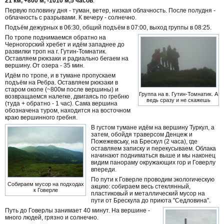
21 км, +800 м, -1010 м,5 часов
.
Первую половину дня - туман, ветер, низкая облачность. После полудня -
облачность с разрывами. К вечеру - солнечно.
Подъём дежурных в 06:30, общий подъём в 07:00, выход группы в 08:25.
По тропе поднимаемся обратно на
Черногорский хребет и идём западнее до
развилки троп на г. Гутин-Томнатик.
Оставляем рюкзаки и радиально бегаем на
вершину. От озера - 35 мин.
Идём по тропе, и в тумане пропускаем
подъём на Ребра. Оставляем рюкзаки в
старом окопе (~800м после вершины) и
Группа на в. Гутин-Томнатик. А
возвращаемся налегке, двигаясь по гребню
ведь сразу и не скажешь
(туда + обратно - 1 час). Сама вершина
обозначена туром, находится на восточном
краю вершинного гребня.
В густом тумане идём на вершину Туркул, а
затем, обойдя траверсом Денцеж и
Пожежевську, на Брескул (2 часа), где
оставляем записку и перекусываем. Облака
начинают подниматься выше и мы наконец
видим панораму окружающих гор и Говерлу
впереди.
По пути к Говерле проводим экологическую
Собираем мусор на подходах
акцию: собираем весь стеклянный,
к Говерле
пластиковый и металлический мусор на
пути от Брескула до приюта "Седловина".
Путь до Говерлы занимает 40 минут. На вершине -
много людей, грязно и солнечно.