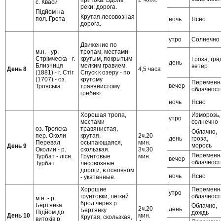
притока. Вдоль
с. Кваси
реки: дорога.
Підйом на
Крутая лесовозная
пол. Грота
ночь
Ясно
дорога.
утро
Солнечно
Движение по
м.н. - ур.
тропам, местами -
Стрімческа - г.
крутым, покрытым
Гроза, гра
день
Близниця
мелким гравием.
ветер
День 8
4,5 часа
(1881) - г. Стіг
Спуск к озеру - по
(1707) - оз.
крутому
Переменн
вечер
Трояська
травянистому
облачност
гребню.
ночь
Ясно
Хорошая тропа,
Изморозь,
утро
местами
солнечно
оз. Трояска -
травянистая,
Облачно,
пер. Околи
крутая,
2ч.20
день
гроза,
Перевал
осыпающаяся,
мин.
морось
День 9
Околии - р.
скользкая.
3ч.30
Переменн
Турбат - лісн.
Грунтовые
мин.
вечер
облачност
Турбат
лесовозные
дороги, в основном
ночь
Ясно
- укатанные.
Хорошие
Переменн
утро
грунтовки, лёгкий
облачност
м.н. - р.
брод через р.
Бертянка
Облачно,
2ч.20
день
Бертянку
Підйом до
дождь
День 10
мин.
Крутая, скользкая,
витоків р.