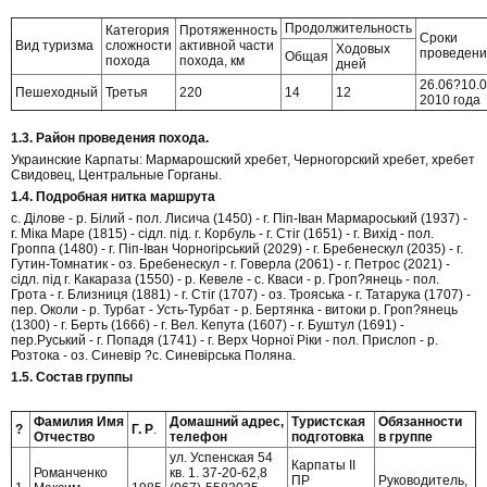
Продолжительность
Категория
Протяженность
Сроки
Вид туризма
сложности
активной части
Ходовых
проведен
Общая
похода
похода, км
дней
26.06?10.
Пешеходный
Третья
220
14
12
2010 года
1.3. Район проведения похода.
Украинские Карпаты: Мармарошский хребет, Черногорский хребет, хребет
Свидовец, Центральные Горганы.
1.4. Подробная нитка маршрута
с. Ділове - р. Білий - пол. Лисича (1450) - г. Піп-Іван Мармароський (1937) -
г. Міка Маре (1815) - сідл. під. г. Корбуль - г. Стіг (1651) - г. Вихід - пол.
Гроппа (1480) - г. Піп-Іван Чорногірський (2029) - г. Бребенескул (2035) - г.
Гутин-Томнатик - оз. Бребенескул - г. Говерла (2061) - г. Петрос (2021) -
сідл. під г. Какараза (1550) - р. Кевеле - с. Кваси - р. Гроп?янець - пол.
Грота - г. Близниця (1881) - г. Стіг (1707) - оз. Трояська - г. Татарука (1707) -
пер. Околи - р. Турбат - Усть-Турбат - р. Бертянка - витоки р. Гроп?янець
(1300) - г. Берть (1666) - г. Вел. Кепута (1607) - г. Буштул (1691) -
пер.Руський - г. Попадя (1741) - г. Верх Чорної Ріки - пол. Прислоп - р.
Розтока - оз. Синевір ?с. Синевірська Поляна.
1.5. Состав группы
Фамилия Имя
Домашний адрес,
Туристская
Обязанности
?
Г. Р
.
Отчество
телефон
подготовка
в группе
ул. Успенская 54
Карпаты II
Романченко
кв. 1. 37-20-62,8
ПР
Руководитель,