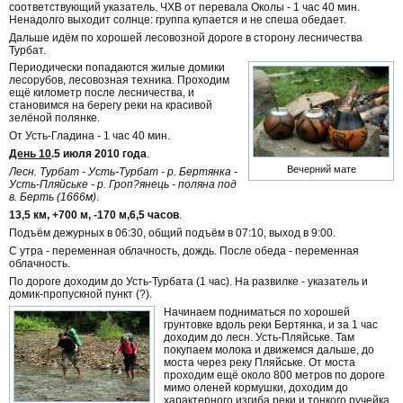
соответствующий указатель. ЧХВ от перевала Околы - 1 час 40 мин.
Ненадолго выходит солнце: группа купается и не спеша обедает.
Дальше идём по хорошей лесовозной дороге в сторону лесничества
Турбат.
Периодически попадаются жилые домики
лесорубов, лесовозная техника. Проходим
ещё километр после лесничества, и
становимся на берегу реки на красивой
зелёной полянке.
От Усть-Гладина - 1 час 40 мин.
День 10
.5 июля 2010 года
.
Вечерний мате
Лесн. Турбат - Усть-Турбат - р. Бертянка -
Усть-Пляйське - р. Гроп?янець - поляна под
в. Берть (1666м)
.
13,5 км, +700 м, -170 м,6,5 часов
.
Подъём дежурных в 06:30, общий подъём в 07:10, выход в 9:00.
С утра - переменная облачность, дождь. После обеда - переменная
облачность.
По дороге доходим до Усть-Турбата (1 час). На развилке - указатель и
домик-пропускной пункт (?).
Начинаем подниматься по хорошей
грунтовке вдоль реки Бертянка, и за 1 час
доходим до лесн. Усть-Пляйське. Там
покупаем молока и движемся дальше, до
моста через реку Пляйське. От моста
проходим ещё около 800 метров по дороге
мимо оленей кормушки, доходим до
характерного изгиба реки и тонкого ручейка,