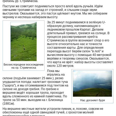
гребень ур. Стримческа.
Пастухи же советуют подниматься просто влоб вдоль ручьёв. Идём
овечьими тропами на запад от строений, и слышим сзади звуки
выстрелов. Оказывается, это пастух щёлкает кнутом. Мы же собираем
чернику и неспеша набираем высоту.
За 25 минут поднимаемся в зелёную U-
образную долину, напоминающую о
ледниковом прошлом Карпат. Делаем
длительный привал, греемся на солнце. В
процессе рассматривания хребта
Стримческа в группе возникает спор о его
высоте относительно нас и точности
составления карты. Для определения
перепада высот берём склон "в лоб" и
вычисляем высоту с помощью 40-метровой
верёвки и теоремы синусов. Оказывается,
что карта не врёт: набор высоты составляет
Бескислородное восхождение
около 120 метров.
на хр. Стримческа
Пока мы
игрались на
склоне (подъём занимает 25 мин.), резко
ухудшается погода: налетает грозовая туча
("шарга"), и мы отсиживаемся под тентом на
склоне не доходя гребня. По гребню к
вершине ведёт хорошая тропа, проходит
вдоль сложенного из камней памятника. По
тропе за 50 мин. выходим на г. Близница
Нас догоняет буря
(1881м).
На вершине местные жители устроили пикник, и, похоже, совсем не
обеспокоены ещё одной свинцовой тучей, с грохотом молний
приближающейся к вершине.