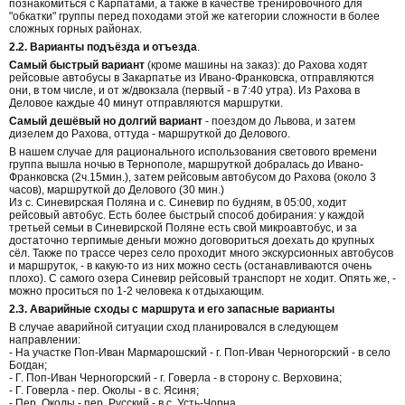
познакомиться с Карпатами, а также в качестве тренировочного для
"обкатки" группы перед походами этой же категории сложности в более
сложных горных районах.
2.2. Варианты подъёзда и отъезда
.
Самый быстрый вариант
(кроме машины на заказ): до Рахова ходят
рейсовые автобусы в Закарпатье из Ивано-Франковска, отправляются
они, в том числе, и от ж/двокзала (первый - в 7:40 утра). Из Рахова в
Деловое каждые 40 минут отправляются маршрутки.
Самый дешёвый но долгий вариант
- поездом до Львова, и затем
дизелем до Рахова, оттуда - маршруткой до Делового.
В нашем случае для рационального использования светового времени
группа вышла ночью в Тернополе, маршруткой добралась до Ивано-
Франковска (2ч.15мин.), затем рейсовым автобусом до Рахова (около 3
часов), маршруткой до Делового (30 мин.)
Из с. Синевирская Поляна и с. Синевир по будням, в 05:00, ходит
рейсовый автобус. Есть более быстрый способ добирания: у каждой
третьей семьи в Синевирской Поляне есть свой микроавтобус, и за
достаточно терпимые деньги можно договориться доехать до крупных
сёл. Также по трассе через село проходит много экскурсионных автобусов
и маршруток, - в какую-то из них можно сесть (останавливаются очень
плохо). С самого озера Синевир рейсовый транспорт не ходит. Опять же, -
можно проситься по 1-2 человека к отдыхающим.
2.3. Аварийные сходы с маршрута и его запасные варианты
В случае аварийной ситуации сход планировался в следующем
направлении:
- На участке Поп-Иван Мармарошский - г. Поп-Иван Черногорский - в село
Богдан;
- Г. Поп-Иван Черногорский - г. Говерла - в сторону с. Верховина;
- Г. Говерла - пер. Околы - в с. Ясиня;
- Пер. Околы - пер. Русский - в с. Усть-Чорна.