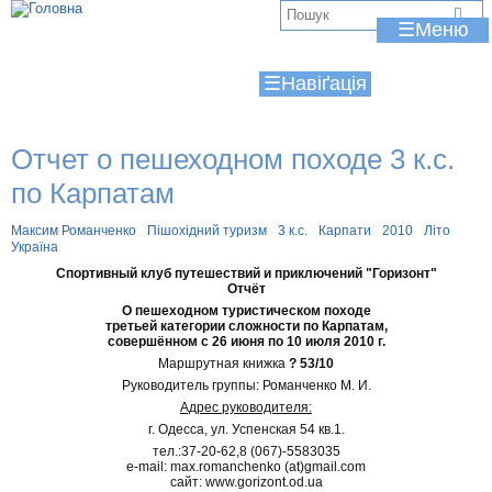
Jump to navigation
В
☰
и
☰
є
т
Отчет о пешеходном походе 3 к.с.
у
по Карпатам
т
Максим Романченко
Пішохідний туризм
3 к.с.
Карпати
2010
Літо
Україна
Спортивный клуб путешествий и приключений "Горизонт"
Отчёт
О пешеходном туристическом походе
третьей категории сложности по Карпатам,
совершённом с 26 июня по 10 июля 2010 г.
Маршрутная книжка
? 53/10
Руководитель группы: Романченко М. И.
Адрес руководителя:
г. Одесса, ул. Успенская 54 кв.1.
тел.:37-20-62,8 (067)-5583035
e-mail: max.romanchenko (at)gmail.com
сайт: www.gorizont.od.ua