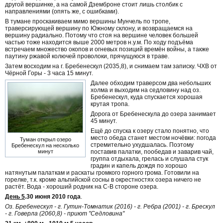
другой вершинке, а на самой Дземброне стоит лишь столбик с
направлениями (опять же, с ошибками).
В тумане проскакиваем мимо вершины Мунчель по тропе,
траверсирующей вершину по Южному склону, и возвращаемся на
вершину радиально. Потому что стоя на вершине человек большей
частью тоже находится выше 2000 метров н.у.м. По ходу подъёма
встречаем множество окопов и огневых позиций времён войны, а также
паутину ржавой колючей проволоки, прячущуюся в траве.
Затем восходим на г. Бребенескул (2035,8), и снимаем там записку. ЧХВ от
Чёрной Горы - 3 часа 15 минут.
Далее обходим траверсом два небольших
холма и выходим на седловину над оз.
Бребенескул, куда спускается хорошая
крутая тропа.
Дорога от Бребенескула до озера занимает
45 минут.
Ещё до спуска к озеру стало понятно, что
место обеда станет местом ночёвки: погода
Туман открыл озеро
стремительно ухудшалась. Поэтому
Бребенескул на несколько
поставив палатки, пообедав и заварив чай,
минут
группа отдыхала, грелась и слушала стук
градин и капель дождя по хорошо
натянутым палаткам и раскаты громкого горного грома. Готовили на
горелке, т.к. кроме альпийской сосны в окрестностях озера ничего не
растёт. Вода - хороший родник на С-В стороне озера.
День 5
.30 июня 2010 года
.
Оз. Бребенескул - г. Гутин-Томнатик (2016) - г. Ребра (2001) - г. Брескул
- г. Говерла (2060,8) - приют "Седловина"