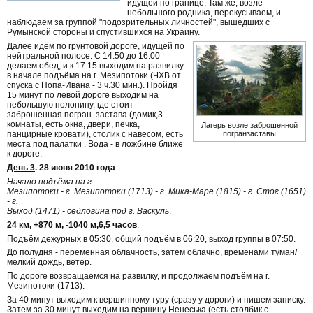
идущей по границе. Там же, возле
небольшого родника, перекусываем, и
наблюдаем за группой "подозрительных личностей", вышедших с
Румынской стороны и спустившихся на Украину.
Далее идём по грунтовой дороге, идущей по
нейтральной полосе. С 14:50 до 16:00
делаем обед, и к 17:15 выходим на развилку
в начале подъёма на г. Мезипотоки (ЧХВ от
спуска с Попа-Ивана - 3 ч.30 мин.). Пройдя
15 минут по левой дороге выходим на
небольшую полонину, где стоит
заброшенная погран. застава (домик,3
комнаты, есть окна, двери, печка,
Лагерь возле заброшенной
панцирные кровати), столик с навесом, есть
погранзаставы
места под палатки . Вода - в ложбине ближе
к дороге.
День 3
. 28 июня 2010 года
.
Начало подъёма на г.
Мезипотоки - г. Мезипотоки (1713) - г. Мика-Маре (1815) - г. Стог (1651)
- г.
Выход (1471) - седловина под г. Васкуль
.
24 км, +870 м, -1040 м,6,5 часов
.
Подъём дежурных в 05:30, общий подъём в 06:20, выход группы в 07:50.
До полудня - переменная облачность, затем облачно, временами туман/
мелкий дождь, ветер.
По дороге возвращаемся на развилку, и продолжаем подъём на г.
Мезипотоки (1713).
За 40 минут выходим к вершинному туру (сразу у дороги) и пишем записку.
Затем за 30 минут выходим на вершину Ненеська (есть столбик с