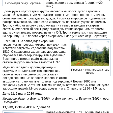
впадающего в реку справа (орогр.) (+20
Переходим речку Бертянка
мин.).
Вдоль ручья идёт старый крутой лесовозный волок, густо заросший
малиной, кустарником и молодыми смереками. Тропа неявная, и очень
скользкая после прошедшего дождя. К тому же в процессе подъёма мы
растревоживаем осиное гнездо и получаем несколько укусов на память.
Тропа, набирая высоту, заворачивает на север и заходит в старый
светлый смерековый лес. Продолжаем движение звериными тропами
вдоль ручья, плавно поворачивая на С-З. Тропа теряется, и мы выходим
на вершину 1396 просто через смерековый лес (2,5 часа от р. Бертянки).
С вершины на запад идёт хорошая
травянистая просека, которая приводит нас
к светлой открытой седловине под высотой
1539. С седловины уходят две дороги: одна
спускается на север, к вырубкам в долине р.
Бертяник, а вторая ведёт на запад, на
свежие вырубки на склоне высоты 1537.
Идём по западной дороге, проходим
Просека и путь подъёма на г.
вырубку, и продолжаем траверсировать
Берть
склоны через лес, немного спускаясь и
обходя вершинные заросли жерепа. В итоге
выходим на травянистые поляны под вершиной Берть (1666м) в
верховьях ручья Бертяник: там мы находим остатки старых стоянок, густо
заросшие травой. Много воды, дров и гнуса. От высоты 1396 - 1,5 часа.
День 11
. 6 июля 2010 года
.
Место ночёвки - г. Берть (1666) - г. Вел. Кепута - г. Буштул (1691) - пер.
Німецький
.
13,5 км, +530 м, -830 м,7,5 часов
.
Подъём дежурных в 05:30, общий подъём в