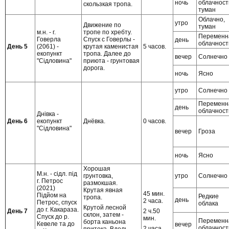
ночь
облачност
скользкая тропа.
туман
Облачно,
утро
Движение по
туман
м.н. - г.
тропе по хребту.
Переменн
Говерла
Спуск с Говерлы -
день
облачност
День 5
(2061) -
крутая каменистая
5 часов.
екопункт
тропа. Далее до
вечер
Солнечно
"Сідловина"
приюта - грунтовая
дорога.
ночь
Ясно
утро
Солнечно
Переменн
день
облачност
Днівка -
День 6
екопункт
Днёвка.
0 часов.
"Сідловина"
вечер
Гроза
ночь
Ясно
Хорошая
М.н. - сідл. під
грунтовка,
утро
Солнечно
г. Петрос
размокшая.
(2021)
Крутая явная
45 мин.
Підйом на
Редкие
тропа.
день
2 часа.
Петрос, спуск
облака
Крутой лесной
до г. Какараза.
2 ч.50
День 7
склон, затем -
Спуск до р.
мин.
Переменн
борта каньона
Кевеле та до
вечер
облачност
2 часа.