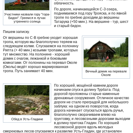
облачность.
По дороге, начинающейся С-З озера,
поднимаемся под гору Трояска, и по явной
Участники назвали гору "гора-
тропе по гребню доходим до вершины
Бидон". Греемся в лучах
Татарука (+50 мин.). На вершине - тур, шест
утреннего солнца
и старый бидон.
Пишем записку.
От вершины по С-В гребню уходит хорошая
тропа, которую мы благополучно теряем на
следующем холме. Спускаемся на полонину
Рипта (+ 40 мин.) козьими тропами, которых
тут множество. На полонине - хороший
домик с очагом, лежанкой и боковыми
комнатами. От полонины на перевал Околе
(Околы) ведёт хорошо маркированная
тропа. Путь занимает 40 мин.
Вечный домик на перевале
Околе
По хорошей, мощёной камнем дороге
начинаем спуск в долину Турбата. Под
дорогой проложены старые каменные
дренажные сооружения. Отличное качество
дороги не стало преградой для небольшого
заблука: на одном из поворотов, когда
дорога начинает спускаться вдоль ручья,
благополучно сворачиваем влево на
грунтовку, и лесовозными дорогами выходим
Обед в Усть-Гладине
в долину притока Гладин. По хорошей
лесовозной дороге вдоль молодых
смерековых лесов спускаемся к развилке Усть-Гладин, где установлен