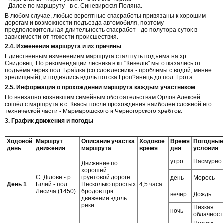
- Далее по маршруту - в с. Синевирская Поляна.
В любом случае, любые вероятные спасработы привязаны к хорошим
дорогам и возможности подъезда автомобиля, поэтому
предположительная длительность спасработ - до полутора суток в
зависимости от тяжести происшествия.
2.4. Изменения маршрута и их причины
.
Единственным изменением маршрута стал путь подъёма на хр.
Свидовец. По рекомендации лесника в кп "Кевелів" мы отказались от
подъёма через пол. Браїлка (со слов лесника - проблемы с водой, менее
зрелищный), и поднялись вдоль потока Гроп?янець до пол. Грота.
2.5. Информация о прохождении маршрута каждым участником
По внезапно возникшим семейным обстоятельствам Орлов Алексей
сошёл с маршрута в с. Квасы после прохождения наиболее сложной его
технической части - Мармарошского и Черногорского хребтов.
3. График движения и погоды
Ходовой
Маршрут
Описание участка
Ходовое
Время
Погодные
день
движения
маршрута
время
дня
условия
утро
Пасмурно
Движение по
хорошей
С. Ділове - р.
грунтовой дороге.
день
Морось
День 1
Білий - пол.
Несколько простых
4,5 часа
Лисича (1450)
бродов при
вечер
Дождь
движении вдоль
реки.
Низкая
ночь
облачност