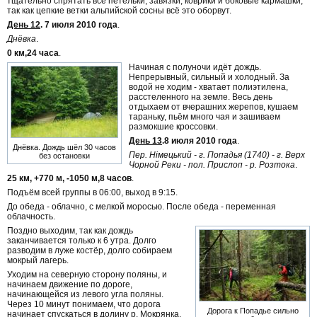
тщательно спрятать все петельки, завязки, коврики и боковые кармашки,
так как цепкие ветки альпийской сосны всё это оборвут.
День 12
. 7 июля 2010 года
.
Днёвка
.
0 км,24 часа
.
Начиная с полуночи идёт дождь.
Непрерывный, сильный и холодный. За
водой не ходим - хватает полиэтилена,
расстеленного на земле. Весь день
отдыхаем от вчерашних жерепов, кушаем
тараньку, пьём много чая и зашиваем
размокшие кроссовки.
День 13
.8 июля 2010 года
.
Днёвка. Дождь шёл 30 часов
Пер. Німецький - г. Попадья (1740) - г. Верх
без остановки
Чорной Реки - пол. Прислоп - р. Розтока
.
25 км, +770 м, -1050 м,8 часов
.
Подъём всей группы в 06:00, выход в 9:15.
До обеда - облачно, с мелкой моросью. После обеда - переменная
облачность.
Поздно выходим, так как дождь
заканчивается только к 6 утра. Долго
разводим в луже костёр, долго собираем
мокрый лагерь.
Уходим на северную сторону поляны, и
начинаем движение по дороге,
начинающейся из левого угла поляны.
Через 10 минут понимаем, что дорога
Дорога к Попадье сильно
начинает спускаться в долину р. Мокрянка.