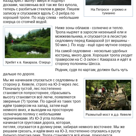
назад крест выгнут вверх и подпёрт
досками, часовенька всё так же без купола,
теперь с разбитым стеклом в двери. Пишем
На Петросе - угрюмо и
записку и спускаемся вдоль С-З ребра по
туманно
хорошей тропе. По ходу слева - небольшие
озерца со стоячей водой.
Ниже зоны облаков - солнечно и тепло.
Тропа ныряет в заросли низенькой ели и
можжевельника, и спускается в лесистую
седловину перед Какаразой (от вершины -
50 мин.). По ходу - ещё одно мутное озерцо.
На самой седловине - несколько удобных
кострищ, много дров. Хорошая тропа уходит
траверсом на С-З склон г. Какараза и идёт в
Хребет к в. Какараза. Озерцо
сторону полонины Шесса.
Родник, судя по картам, должен быть чуть
дальше по дороге.
Мы же начинаем спускаться с седловины в
сторону р. Кевеле, строго на Ю-З через лес.
Поначалу густой, лес постепенно
становится попросторнее, сбрасывать
высоту становится всё легче, появляются
звериные (?) тропки. По одной из таких троп
идём траверсом на запад, затем ещё
немного вниз, и выходим на просторную
солнечную поляну с небольшими
Размытый мост в д.р. Кевеле
черничниками. Из Ю-З угла поляны
начинается грунтовая дорога, которая,
петляя, спускается в долину реки, забирая немного восточнее. Мы же
решаем срезать, и идём вниз на Ю-З, постепенно спускаясь к руслу
бурного притока реки. Тропа становится всё круче, приходится