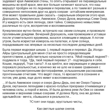
задевают края Аккемской стены, то опять открывают ее пирамидальные
вершины во всей красе, мне все больше начинает казаться, что наш
маршрут пройден не по ледникам и перевалам, а по таким вот разным и
совершенно непохожим друг на друга озерам - алтайским жемчужинам.
Или может правильнее даже сказать - сакральным оберегом этого края.
Дорошколь, Кучерлинское, Аккемское, Озеро Духов, вереница Семи Озер.
И у каждого есть своя легенда, своя тайна. Совершенно немыслимо
различные по сути, восприятию и воспоминаниям.
Кучерлинское мутно-белое, встречало нас своим солнцем, и провожало
проливными дождями. Вечерний Дорошколь, нам промокшим и уставши
после утомительного курумника, казался зловещим и хмурым. А потом
утром, была искристая изморозь на палатках, и лучи солнца,
порадовавшие нас впервые за несколько последние дождливых дней.
Была первая кедровая шишка :), первый ледник и перевал. Да, Иолдо-
Айры Центральный для меня стал не просто определяющим
препятствием, а действительно началом отсчета. ?Мой первый ледник!? -
подумала я тогда. ?Да, твой первый перевал :)? - подтвердила я себе.
Кошки, ледоруб, ?три такта?. А на хребте, все окружающее и увиденное
поражало реальностью, и конечно же не шло ни в какие сравнения с
тысячью просмотренными фотографиями, услышанными рассказами,
прочтенными отчетами. Что видят глаза, то врезается в сознание и
потом, уже дома, еще долго живет в воспоминаниях.
... И было Аккемское озеро и озеро Дены-Дерь, оно же Озеро Горных
Духов, окутанное легендами о красно-голубых призраках отнимающих у
человека силы, а порой и жизнь. И была долина реки Ак-Оюк со своими
нижними и верхними семью озерами. И долина Ярлу, она же долина
эдельвейсов - мечта, сбывшаяся в реальности...
?Стоят они гордо, хрустально чисты,
Как светлые шапки снегов.