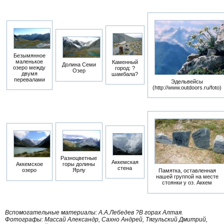
Безымянное
маленькое
Каменный
Долина Семи
озеро между
город: ?
Озер
двумя
шамбала?
перевалами
Эдельвейсы
(http://www.outdoors.ru/foto)
Разноцветные
Аккемская
Аккемское
горы долины
стена
озеро
Ярлу
Памятка, оставленная
нашей группой на месте
стоянки у оз. Аккем
Вспомогательные материалы: А.А.Лебедев ?В горах Алтая.
Фотографы: Массай Александр, Сахно Андрей, Тягульский Дмитрий,