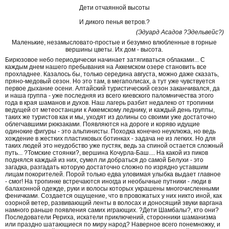
Дети отчаянной высоты
И дикого пенья ветров.?
(Эдуард Асадов ?Эдельвейс?)
Маленькие, незамысловато-простые и безумно влюбленные в горные
вершины цветы. Их дом - высота.
Бирюзовое небо периодически начинает затягиваться облаками... С
каждым днем нашего пребывания на Аккемском озере становить все
прохладнее. Казалось бы, только середина августа, можно даже сказать,
пряно-медовый сезон. Но это там, в мегаполисах, а тут уже чувствуется
первое дыхание осени. Алтайский туристический сезон заканчивался, да
и наша группа - уже последняя из всего киевского паломничества этого
года в края шаманов и духов. Наш лагерь разбит недалеко от тропинки
ведущей от метеостанции к Аккемскому леднику, и каждый день группы,
таких же туристов как и мы, уходят из долины со своими уже достаточно
облегчавшими рюкзаками. Появляются на дороге и коряво идущие
одинокие фигуры - это альпинисты. Походка конечно неуклюжа, но ведь
хождение в жестких пластиковых ботинках - задача не из легких. Но для
таких людей это неудобство уже пустяк, ведь за спиной остается сложный
путь... ?Томские стоянки?, вершина Кочурла-Баш.... На какой из пиков
поднялся каждый из них, сумел ли добраться до самой Белухи - это
загадка, разгадать которую достаточно сложно по изрядно уставшим
лицам покорителей. Порой только едва уловимая улыбка выдает главное
- смог! На тропинке встречаются иногда и необычные путники - люди в
балахонной одежде, руки и волосы которых украшены многочисленными
феничками. Создается ощущение, что в провожатых у них никто иной, как
озорной ветер, развивающий ленты в волосах и доносящий звуки варгана
намного раньше появления самих играющих. ?Дети Шамбалы?, кто они?
Последователи Рериха, искатели приключений, сторонники шаманизма
или праздно шатающиеся по миру народ? Наверное всего понемножку, и