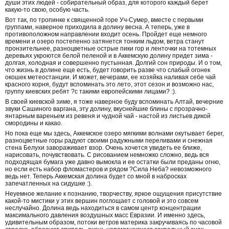
души этих людей - собирательный образ, для которого каждый берет
какую-то свою, особую часть.
Вот так, по тропинке к священной горе Уч-Сумер, вместе с первыми
группами, наверное приходила в долину весна. А теперь, уже в
противоположном направлении входит осень. Пройдет еще немного
времени и озеро постепенно затянется тонким льдом, ветра станут
пронзительнее, разноцветные острые пики гор и ленточки на тотемных
деревьях укроются белой пеленой и в Аккемскую долину придет зима -
долгая, холодная и совершенно пустынная. Долгий сон природы. И о том,
что жизнь в долине еще есть, будет говорить разве что слабый огонек
окошек метеостанции. И может, вечерами, ее хозяйка наливая себе чай
красного корня, будут вспоминать это лето, этот сезон и возможно нас,
группу киевских ребят ?с такими европейскими лицами? :).
В своей киевской зиме, я тоже наверное буду вспоминать Алтай, вечерние
звуки Сашиного варгана, эту долину, вкуснейшие блины с прозрачно-
янтарным вареньем из ревеня и чудной чай - настой из листьев дикой
смородины и какао.
Но пока еще мы здесь, Аккемское озеро мягкими волнами окутывает берег,
разноцветные горы радуют своими радужными переливами и снежная
стена Белухи завораживает взор. Очень хочется увидеть ее ближе,
нарисовать, почувствовать. С рисованием немножко сложно, ведь вся
подходящая бумага уже давно вымокла и ее остатки были преданы огню,
но если есть набор фломастеров и рядом ?Сила Неба? невозможного
ведь нет. Теперь Аккемская долина будет со мной в набросках
запечатленных на сидушке :).
Неуемное желание к познанию, творчеству, яркое ощущения присутствие
какой-то мистики у этих вершин поглощает с головой и это совсем
неслучайно. Долина ведь находиться в самом центр концентрации
максимального давления воздушных масс Евразии. И именно здесь,
удивительным образом, потоки ветров материка закручиваясь по часовой