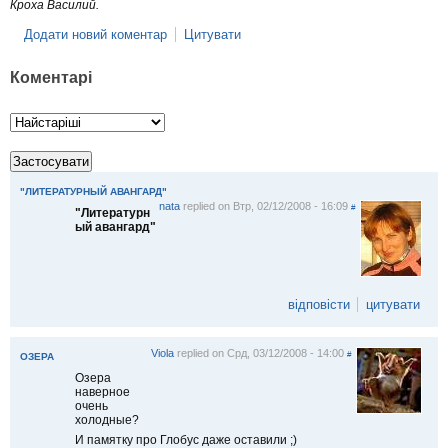
Кроха Василий.
Додати новий коментар
Цитувати
Коментарі
"ЛИТЕРАТУРНЫЙ АВАНГАРД"
nata
replied on
Втр, 02/12/2008 - 16:09
#
"Литературн
ый авангард"
відповісти
цитувати
Viola
replied on
Срд, 03/12/2008 - 14:00
#
ОЗЕРА
Озера
наверное
очень
холодные?
И памятку про Глобус даже оставили ;)