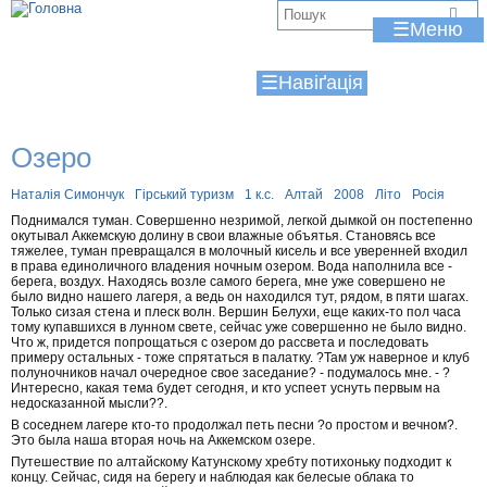
Jump to navigation
В
☰
и
☰
є
т
Озеро
у
т
Наталія Симончук
Гірський туризм
1 к.с.
Алтай
2008
Літо
Росія
Поднимался туман. Совершенно незримой, легкой дымкой он постепенно
окутывал Аккемскую долину в свои влажные объятья. Становясь все
тяжелее, туман превращался в молочный кисель и все уверенней входил
в права единоличного владения ночным озером. Вода наполнила все -
берега, воздух. Находясь возле самого берега, мне уже совершено не
было видно нашего лагеря, а ведь он находился тут, рядом, в пяти шагах.
Только сизая стена и плеск волн. Вершин Белухи, еще каких-то пол часа
тому купавшихся в лунном свете, сейчас уже совершенно не было видно.
Что ж, придется попрощаться с озером до рассвета и последовать
примеру остальных - тоже спрятаться в палатку. ?Там уж наверное и клуб
полуночников начал очередное свое заседание? - подумалось мне. - ?
Интересно, какая тема будет сегодня, и кто успеет уснуть первым на
недосказанной мысли??.
В соседнем лагере кто-то продолжал петь песни ?о простом и вечном?.
Это была наша вторая ночь на Аккемском озере.
Путешествие по алтайскому Катунскому хребту потихоньку подходит к
концу. Сейчас, сидя на берегу и наблюдая как белесые облака то