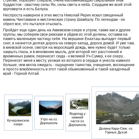
стрелке, образуют спираль, очень напоминающую сакральный знак
буддистов - свастику силы Ян, силы света и неба. Сердцем же всей этой
круговерти и есть Белуха.
Неспроста наверное в этих места Николай Рерих искал священный
камень Чинтамани и мистическую страну Шамбалу. По легендам - он
обрел все, что пытался отыскать.
Пройдет еще один день на Аккемском озере и утром, также как и другие
группы, мы соберем свои рюкзаки и уйдем из этой долины, оставив на
память маленькую частицу себя. На вершине Енахташ выпадет первый
снег, и начнется долгая дорога на северо-запад, дорога домой. И уже там,
в киевской осени, смотря на моросящий дождь, мне нужно будет только
закрыть глаза, и в мгновение мысль, для которой нет расстояний и
временных рамок, перенесет сюда - к великой Уч-Сумер, к ее озеру...
Перенесет меня к месту, уезжая из которого в сердце я унесла намного
больше, чем могла ожидать - ощущение таинства, очищения, восхищение
и просто влюбленность в этот такой обыкновенный и такой загадочный
край - Горной Алтай.
Водопад у
нижней
Утро на оз.
Кучерлинское
части оз.
Дорошколь
озеро
Дорошколь
Долина Кара-Оюк: оз.
Горных Духов