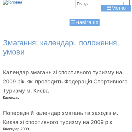
Jump to navigation
В
☰
и
☰
є
т
Змагання: календарі, положення,
у
умови
т
Календар змагань зі спортивного туризму на
2009 рік, які проводить Федерація Спортивного
Туризму м. Києва
Календар
Попередній календар змагань та заходів м.
Києва зі спортивного туризму на 2009 рік
Календар-2009