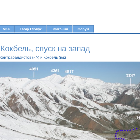
Jump to navigation
МКК
Табір Глобус
Змагання
Форум
Кокбель, спуск на запад
нтрабандистов (н/к) и Кокбель (н/к)