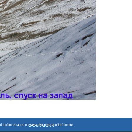
(гіпер)посилання на
www.tkg.org.ua
обов'язкове.