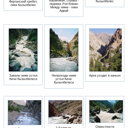
Каракоман, справа -
Кызылбелес
Ферганский хребет,
ледника Учи-Коман.
пики Кызылбелес
Между ними - пики
Адвай
Завалы ниже устья
Непроходы ниже
Арпа уходит в каньон
Кичи-Кызылбелеса
устья Кичи-
Кызылбелеса
Окрестности
1-й каньон,