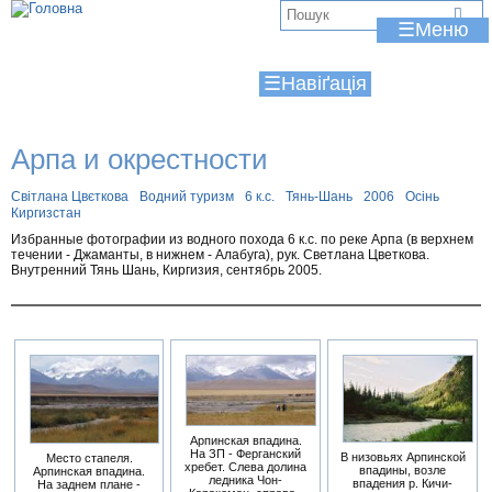
Jump to navigation
В
☰
и
☰
є
т
Арпа и окрестности
у
т
Світлана Цвєткова
Водний туризм
6 к.с.
Тянь-Шань
2006
Осінь
Киргизстан
Избранные фотографии из водного похода 6 к.с. по реке Арпа (в верхнем
течении - Джаманты, в нижнем - Алабуга), рук. Светлана Цветкова.
Внутренний Тянь Шань, Киргизия, сентябрь 2005.
Арпинская впадина.
На ЗП - Ферганский
В низовьях Арпинской
Место стапеля.
хребет. Слева долина
впадины, возле
Арпинская впадина.
ледника Чон-
впадения р. Кичи-
На заднем плане -