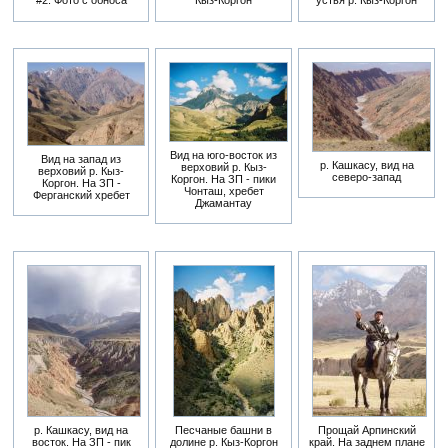
#2. Фото с обноса
Кыз-Коргон
устья р. Кыз-Коргон
Вид на юго-восток из
Вид на запад из
р. Кашкасу, вид на
верховий р. Кыз-
верховий р. Кыз-
северо-запад
Коргон. На ЗП - пики
Коргон. На ЗП -
Чонташ, хребет
Ферганский хребет
Джамантау
р. Кашкасу, вид на
Песчаные башни в
Прощай Арпинский
восток. На ЗП - пик
долине р. Кыз-Коргон
край. На заднем плане