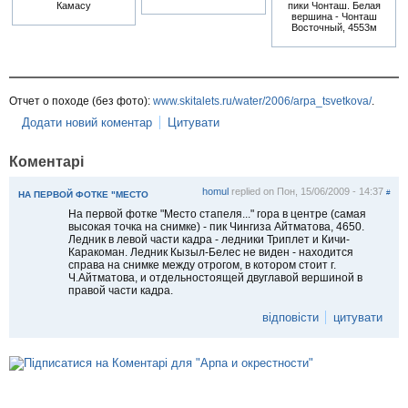
Камасу
пики Чонташ. Белая
вершина - Чонташ
Восточный, 4553м
Отчет о походе (без фото):
www.skitalets.ru/water/2006/arpa_tsvetkova/
.
Додати новий коментар
Цитувати
Коментарі
homul
replied on
Пон, 15/06/2009 - 14:37
#
НА ПЕРВОЙ ФОТКЕ "МЕСТО
На первой фотке "Место стапеля..." гора в центре (самая
высокая точка на снимке) - пик Чингиза Айтматова, 4650.
Ледник в левой части кадра - ледники Триплет и Кичи-
Каракоман. Ледник Кызыл-Белес не виден - находится
справа на снимке между отрогом, в котором стоит г.
Ч.Айтматова, и отдельностоящей двуглавой вершиной в
правой части кадра.
відповісти
цитувати