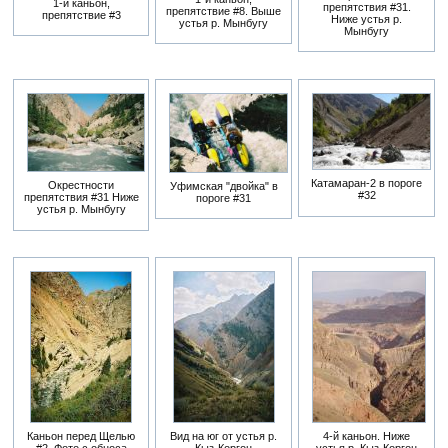
1-й каньон,
препятствия #31.
препятствие #8. Выше
препятствие #3
Ниже устья р.
устья р. Мынбугу
Мынбугу
Катамаран-2 в пороге
Окрестности
Уфимская "двойка" в
#32
препятствия #31 Ниже
пороге #31
устья р. Мынбугу
Каньон перед Щелью
Вид на юг от устья р.
4-й каньон. Ниже