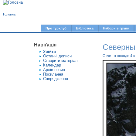
В
Головна
и
є
Про турклуб
Бібліотека
Набори в групи
Г
т
о
у
Навіґація
Северны
л
Увiйти
т
о
Останні дописи
Отчет о походе 4 к
Створити матерiал
в
Календар
Архів новин
н
Посилання
е
Спорядження
м
е
н
ю