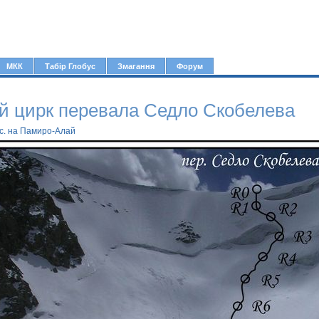
Jump to navigation
МКК
Табір Глобус
Змагання
Форум
й цирк перевала Седло Скобелева
.с. на Памиро-Алай