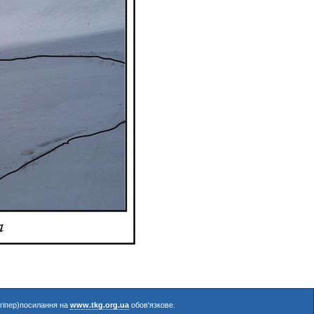
(гіпер)посилання на
www.tkg.org.ua
обов'язкове.