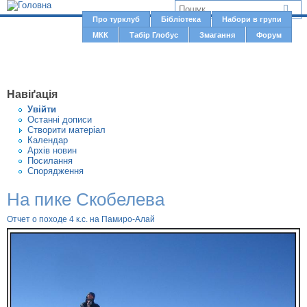
Jump to navigation
В
Про турклуб
Бібліотека
Набори в групи
Г
МКК
Табір Глобус
Змагання
Форум
и
о
є
л
о
т
Навіґація
в
у
Увiйти
н
Останні дописи
т
Створити матерiал
е
Календар
м
Архів новин
Посилання
е
Спорядження
н
На пике Скобелева
ю
Отчет о походе 4 к.с. на Памиро-Алай