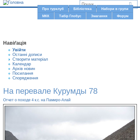
Jump to navigation
В
Про турклуб
Бібліотека
Набори в групи
Г
МКК
Табір Глобус
Змагання
Форум
и
о
є
л
о
т
Навіґація
в
у
Увiйти
н
Останні дописи
т
Створити матерiал
е
Календар
м
Архів новин
Посилання
е
Спорядження
н
На перевале Курумды 78
ю
Отчет о походе 4 к.с. на Памиро-Алай