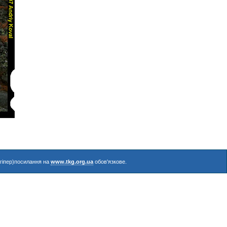
(гіпер)посилання на
www.tkg.org.ua
обов'язкове.