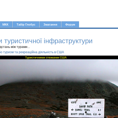
Jump to navigation
МКК
Табір Глобус
Змагання
Форум
 туристичної інфраструктури
ідстань між турами...
або туризм та рекреаційна діяльність в США