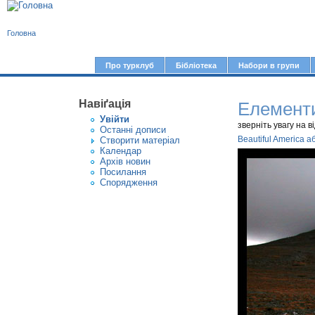
В
Головна
и
є
Про турклуб
Бібліотека
Набори в групи
Г
т
о
у
Навіґація
Елементи
л
Увiйти
т
о
зверніть увагу на в
Останні дописи
Beautiful America 
Створити матерiал
в
Календар
Архів новин
н
Посилання
е
Спорядження
м
е
н
ю