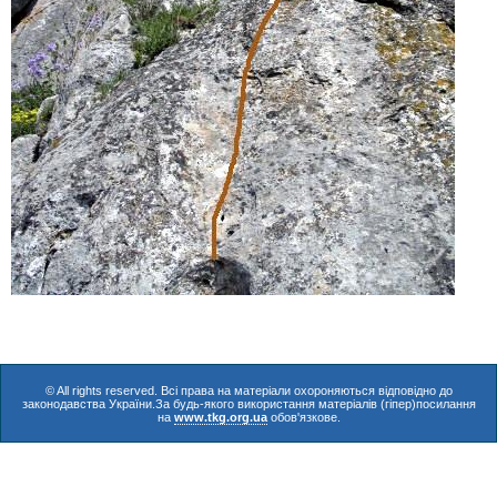
© All rights reserved. Всі права на матеріали охороняються відповідно до
законодавства України.За будь-якого використання матеріалів (гіпер)посилання
на
www.tkg.org.ua
обов'язкове.