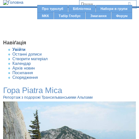
Jump to navigation
В
Про турклуб
Бібліотека
Набори в групи
Г
МКК
Табір Глобус
Змагання
Форум
и
о
є
л
о
т
Навіґація
в
у
Увiйти
н
Останні дописи
т
Створити матерiал
е
Календар
м
Архів новин
Посилання
е
Спорядження
н
Гора Piatra Mica
ю
Репортаж з подорожі Трансильванськими Альпами