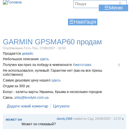
Jump to navigation
В
☰
и
☰
є
т
GARMIN GPSMAP60 продам
у
Опубліковано
Гість
Пон, 27/08/2007 - 16:50
т
Продается
девайс
Небольшое описание
здесь
В
Получен как приз за победу в чемпионате
Ажитотажа
0
і
Не использовался, нулевый. Гарантии нет (как на все призы
д
собственно)
м
Самую дешовую цену нашел
здесь.
і
т
Отдам за 300 уе.
и
Бонус - залиты карты Украины, Крыма и нескольких городов.
т
и
Связь:
alita@texstyle.com.ua
Додати новий коментар
Цитувати
dandy1988
replied on
Срд, 29/08/2007 - 12:57
#
МОЖЕТ ОН
Может он глюкавый?