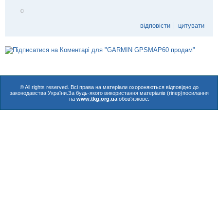
В
0
і
д
відповісти
цитувати
м
і
т
и
т
и
© All rights reserved. Всі права на матеріали охороняються відповідно до
законодавства України.За будь-якого використання матеріалів (гіпер)посилання
на
www.tkg.org.ua
обов'язкове.