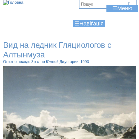
Jump to navigation
В
☰
и
☰
є
т
Вид на ледник Гляциологов с
у
Алтынмуза
т
Отчет о походе 3 к.с. по Южной Джунгарии, 1993