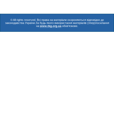
© All rights reserved. Всі права на матеріали охороняються відповідно до
законодавства України.За будь-якого використання матеріалів (гіпер)посилання
на
www.tkg.org.ua
обов'язкове.