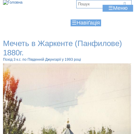
Jump to navigation
В
☰
и
☰
є
т
Мечеть в Жаркенте (Панфилове)
у
1880г.
т
Похід 3 к.с. по Південній Джунгарії у 1993 році