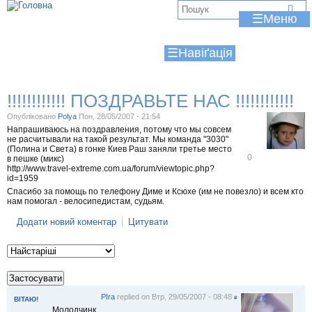
Jump to navigation
В
☰
и
☰
є
т
!!!!!!!!!!!! ПОЗДРАВЬТЕ НАС !!!!!!!!!!!!
у
Опубліковано
Polya
Пон, 28/05/2007 - 21:54
т
Напрашиваюсь на поздравления, потому что мы совсем
не расчитывали на такой результат. Мы команда "3030"
(Полина и Света) в гонке Киев Раш заняли третье место
В
0
в пешке (микс)
і
http://www.travel-extreme.com.ua/forum/viewtopic.php?
д
id=1959
м
Спасибо за помощь по телефону Диме и Ксюхе (им не повезло) и всем кто
і
нам помогал - велосипедистам, судьям.
т
и
Додати новий коментар
Цитувати
т
и
PIra
replied on
Втр, 29/05/2007 - 08:48
#
ВІТАЮ!
Молодчинк