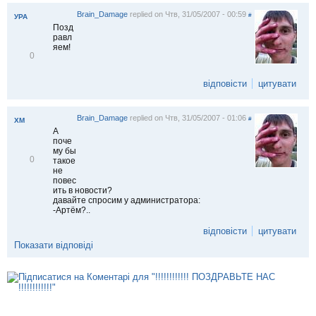
т
и
Brain_Damage
replied on
Чтв, 31/05/2007 - 00:59
#
УРА
Позд
равл
яем!
В
0
і
д
відповісти
цитувати
м
і
т
и
Brain_Damage
replied on
Чтв, 31/05/2007 - 01:06
#
ХМ
т
А
и
поче
му бы
В
0
такое
і
не
д
повес
м
ить в новости?
і
давайте спросим у администратора:
т
-Артём?..
и
т
відповісти
цитувати
и
Показати відповіді