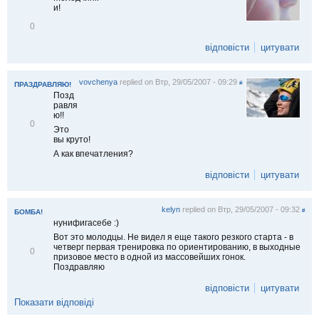
и!
В
0
і
д
відповісти
цитувати
м
і
т
vovchenya
replied on
Втр, 29/05/2007 - 09:29
и
#
ПРАЗДРАВЛЯЮ!
т
Позд
и
равля
ю!!
В
0
Это
і
вы круто!
д
м
А как впечатления?
і
т
відповісти
цитувати
и
т
и
kelyn
replied on
Втр, 29/05/2007 - 09:32
#
БОМБА!
нунифигасебе :)
Вот это молодцы. Не видел я еще такого резкого старта - в
четверг первая тренировка по ориентированию, в выходные
В
0
призовое место в одной из массовейших гонок.
і
Поздравляю
д
м
відповісти
цитувати
і
т
Показати відповіді
и