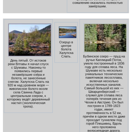
сожалению оказалось полностью
замёрзшим.
Озерцо в
центре
болота
Халупска
Бубинское озеро — пруд на
Слать.
ручье Каплицкий Поток,
День пятый. От истоков
умело построенный в 1836
реки Влтавы я начал спуск
году для сплава леса. На
с Шумавы. Наконец-то
Шумаве есть несколько
появились первые
уникальных технических
незамёрзшие озёра и
памятников лесосплава,
болота, не занесённые
включая несколько
снегом. Халупска Слать на
искуственных каналов.
920 м над уровнем моря —
Самый большой из них —
живописное болото возле
Шварценбергский —
села Свинна Лада с
служил для сплава леса
центральным озером, к
поперёк течения рек из
которому ведёт деревянный
Чехии в Австрию. Он был
настил (экологическая
построен в 1789-1823
тропа).
годах, имеет
протяжённость в 52 км,
причём в одном месте даже
проходит туннелем под
горой Плешивец. Вдоль
него проложена
велосипедная дорога.