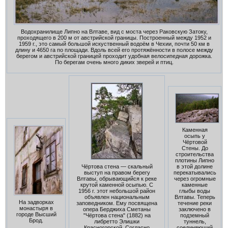
Водохранилище Липно на Влтаве, вид с моста через Раковскую Затоку,
проходящего в 200 м от австрийской границы. Построенный между 1952 и
1959 г., это самый большой искуственный водоём в Чехии, почти 50 км в
длину и 4650 га по площади. Вдоль всей его протяжённости в полосе между
берегом и австрийской границей проходит удобная велосипедная дорожка.
По берегам очень много диких зверей и птиц.
Каменная
осыпь у
Чёртовой
Стены. До
строительства
плотины Липно
в этой долине
Чёртова стена — скальный
перекатывались
выступ на правом берегу
через огромные
Влтавы, обрывающийся к реке
каменные
крутой каменной осыпью. С
глыбы воды
1956 г. этот небольшой район
Влтавы. Теперь
объявлен национальным
На задворках
течение реки
заповедником. Ему посвящена
монастыря в
заключено в
опера Берджиха Сметаны
городе Высший
подземный
"Чёртова стена" (1882) на
Брод.
туннель,
либретто Элишки
соединяющий
Красногорской. Согласно