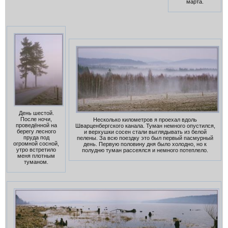
марта.
День шестой.
После ночи,
Несколько километров я проехал вдоль
проведённой на
Шварценбергского канала. Туман немного опустился,
берегу лесного
и верхушки сосен стали выглядывать из белой
пруда под
пелены. За всю поездку это был первый пасмурный
огромной сосной,
день. Первую половину дня было холодно, но к
утро встретило
полудню туман рассеялся и немного потеплело.
меня плотным
туманом.