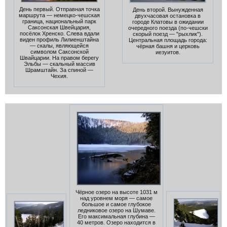
День первый. Отправная точка
День второй. Вынужденная
маршрута — немецко-чешская
двухчасовая остановка в
граница, национальный парк
городе Клатовы в ожидании
Саксонская Швейцария,
очередного поезда (по-чешски
посёлок Хренско. Слева вдали
скорый поезд — "рыхлик").
виден профиль Лилиенштайна
Центральная площадь города:
— скалы, являющейся
чёрная башня и церковь
символом Саксонской
иезуитов.
Швайцарии. На правом берегу
Эльбы — скальный массив
Шрамштайн. За спиной —
Чехия.
Чёрное озеро на высоте 1031 м
над уровнем моря — самое
большое и самое глубокое
ледниковое озеро на Шумаве.
Его максимальная глубина —
40 метров. Озеро находится в