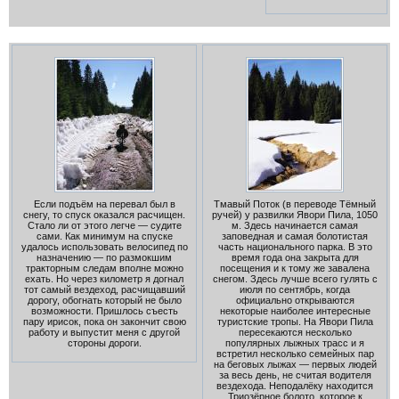
Если подъём на перевал был в
Тмавый Поток (в переводе Тёмный
снегу, то спуск оказался расчищен.
ручей) у развилки Явори Пила, 1050
Стало ли от этого легче — судите
м. Здесь начинается самая
сами. Как минимум на спуске
заповедная и самая болотистая
удалось использовать велосипед по
часть национального парка. В это
назначению — по размокшим
время года она закрыта для
тракторным следам вполне можно
посещения и к тому же завалена
ехать. Но через километр я догнал
снегом. Здесь лучше всего гулять с
тот самый вездеход, расчищавший
июля по сентябрь, когда
дорогу, обогнать который не было
официально открываются
возможности. Пришлось съесть
некоторые наиболее интересные
пару ирисок, пока он закончит свою
туристские тропы. На Явори Пила
работу и выпустит меня с другой
пересекаются несколько
стороны дороги.
популярных лыжных трасс и я
встретил несколько семейных пар
на беговых лыжах — первых людей
за весь день, не считая водителя
вездехода. Неподалёку находится
Триозёрное болото, которое к