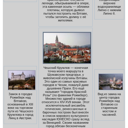
верхнее
легенде, обыгрываемой в опере,
водохранилище
эта каменная осыпь — обломки
Липно с нижним
плотины, которую дьявол
Липно II.
пытался построить на Влтаве,
чтобы затопить долину с её
жителями.
Чешский Крумлов — конечная
точка моего маршрута в
Шумавском предгорьи, у
живописной излучины Влтавы.
Это один из самых красивых
городов в Чехии, пожалуй даже
душевнее Праги. Его ещё
называют "городом Красной
Замок в городке
Вид из замка на
Розы" (по фамилии Рожмберг).
Рожмберк над
центр городка
Множество зданий в городе
Влтавою,
Рожмберк над
относится к XIV-XVII векам. Этот
основанный в XIII
Влтавою со
исключительный ансамбль
веке на торговом
старинным
готических, ренессансных и
пути из Чешского
мостом и
барочных построек был внесён
Крумлова в город
часовней.
в список мирового культурного
Линц в Австрии.
наследия ЮНЕСКО сразу вслед
за Венецией. Своим названием
город обязан бесконечным