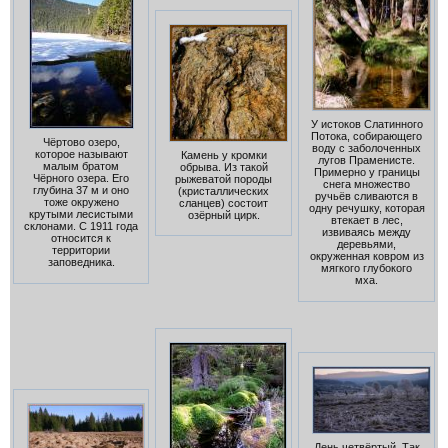
У истоков Слатинного
Потока, собирающего
Чёртово озеро,
воду с заболоченных
которое называют
Камень у кромки
лугов Праменисте.
малым братом
обрыва. Из такой
Примерно у границы
Чёрного озера. Его
рыжеватой породы
снега множество
глубина 37 м и оно
(кристаллических
ручьёв сливаются в
тоже окружено
сланцев) состоит
одну речушку, которая
крутыми лесистыми
озёрный цирк.
втекает в лес,
склонами. С 1911 года
извиваясь между
относится к
деревьями,
территории
окруженная ковром из
заповедника.
мягкого глубокого
мха.
День четвёртый. Так