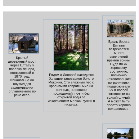
Вдоль берега
Влтавы
встречается
много
укреплений
Крытый
времён войны.
деревянный мост
Судя по их
через Влтаву у
хорошему
посёлка Ленора,
состоянию,
построенный в
Рядом с Ленорой находится
возможно
1870 году.
большое заповедное болото
чехословацкие
Изначально он
Мокрина. Это влажный лес с
пограничники
служил для
красивыми коврами мха на
поддерживали
задерживания
полянах, но вполне
их в боевой
сплавляемого по
проходимый, почти без
готовности на
реке леса.
открытой воды за
всякий случай.
исключением мелких лужиц в
А может быть
низинах.
просто хорошо
сохранились.