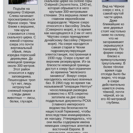
скальном цирке на склоне горы
Озёрной (Jezerni hora, 1343 м),
Вид на Чёрное
которая обрывается в него
Подъём на
озеро с юга, с
крутыми 300-метровыми
вершину Озёрная.
самой крутой
стенами. Эта вершина лежит на
Слева начинает
части цирка.
главном европейском
просматриваться
Даже
водоразделе: Чёрное озеро
Чёрное озеро. Чем
ближайшие ко
относится к бассейну Эльбы
ближе к вершине,
мне деревья
(Северного моря), в то время
тем круче
стоят настолько
как находящееся в 2 км от него
становится стена
ниже по склону,
Чёртово озеро принадлежит
скального цирка. С
что не
дунайскому бассейну (Чёрного
южной стороны
загораживают
моря). На озере находится
озера это почти
окрывшуюся
самая старая в Чехии
вертикальный
панораму. По
гидроаккумулирующая
обрыв, лишь
форме озеро
электостанция, построенная в
изредка поросший
близко к
1930 году. Озеро служит её
деревьями. До
прямоугольному
верхним резервуаром. Из-за
немецкой границы
треугольнику. В
близости немецкой границы
около 300 метров.
более тёплое
доступ к озеру был ограничен
Этот район
время года
во времена "железного
относится к ядру
отсюда было бы
занавеса". Вокруг озера
заповедника.
видно, что вода
находилось несколько военных
Пешеходных троп
в озере
баз. В 1964 году во время так
тут нет, лишь
действительно
называемой "операции Нептун"
нетронутый
кажется очень
чехословацкая разведка
снежный покров и
тёмной, почти
совместно с КГБ секретно
следы диких
чёрной, из-за
затопила на дне озера
животных — лисы,
его 40-метровой
поддельные документы РСХА
белки, глухаря.
глубины.
(главного имперского
ведомства безопасности
нацистской Германии), чтобы
впоследствии иниициировать
их находку. Утверждалось, что
они якобы содержали имена
немецких секретных агентов в
восточной Европе. В
результате, опасаясь, что