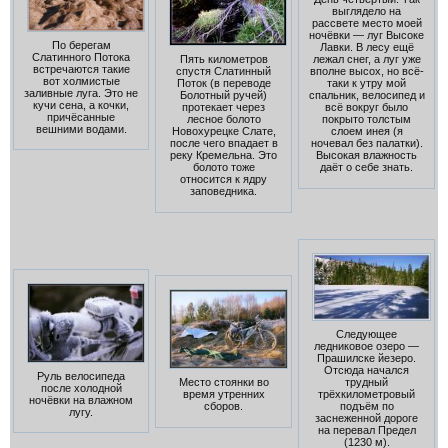
выглядело на
рассвете место моей
ночёвки — луг Высоке
По берегам
Лавки. В лесу ещё
Слатинного Потока
лежал снег, а луг уже
Пять километров
встречаются такие
вполне высох, но всё-
спустя Слатинный
вот холмистые
таки к утру мой
Поток (в переводе
заливные луга. Это не
спальник, велосипед и
Болотный ручей)
кучи сена, а кочки,
всё вокруг было
протекает через
причёсанные
покрыто толстым
лесное болото
вешними водами.
слоем инея (я
Новохурецке Слате,
ночевал без палатки).
после чего впадает в
Высокая влажность
реку Кремельна. Это
даёт о себе знать.
болото тоже
относится к ядру
заповедника.
Следующее
ледниковое озеро —
Прашилске йезеро.
Отсюда начался
Руль велосипеда
трудный
Место стоянки во
после холодной
трёхкилометровый
время утренних
ночёвки на влажном
подъём по
сборов.
лугу.
заснеженной дороге
на перевал Предел
(1230 м).