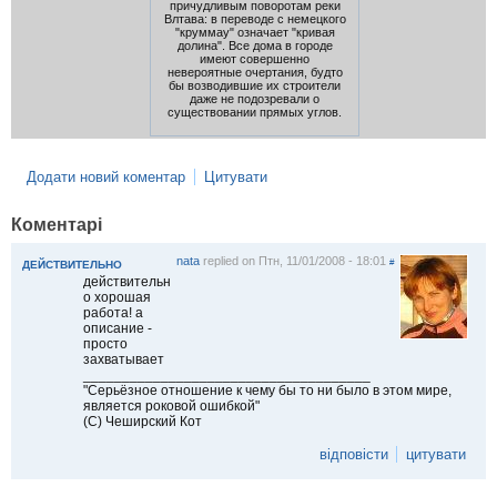
причудливым поворотам реки
Влтава: в переводе с немецкого
"круммау" означает "кривая
долина". Все дома в городе
имеют совершенно
невероятные очертания, будто
бы возводившие их строители
даже не подозревали о
существовании прямых углов.
Додати новий коментар
Цитувати
Коментарі
nata
replied on
Птн, 11/01/2008 - 18:01
#
ДЕЙСТВИТЕЛЬНО
действительн
о хорошая
работа! а
описание -
просто
захватывает
_____________________________________
"Серьёзное отношение к чему бы то ни было в этом мире,
является роковой ошибкой"
(С) Чеширский Кот
відповісти
цитувати