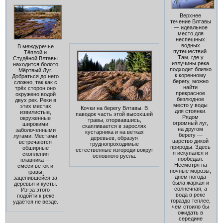
Верхнее
течение Влтавы
— идеальное
место для
неспешных
водных
В междуречье
путешествий.
Тёплой и
Там, где у
Студёной Влтавы
излучины река
находится болото
подходит близко
Мёртвый Луг.
к коренному
Добраться до него
берегу, можно
сложно, так как с
найти
трёх сторон оно
прекрасное
окружено водой
безлюдное
двух рек. Реки в
место у воды
этих местах
Кочки на берегу Влтавы. В
для стоянки.
извилистые,
паводок часть этой высохшей
Рядом
окруженные
травы, оторвавшись,
огромный луг,
широкими
скапливается в зарослях
на другом
заболоченными
кустарника и на ветках
берегу —
лугами. Местами
деревьев, образуя
царство дикой
встречаются
труднопроходимые
природы. Здесь
обширные
естественные изгороди вокруг
я искупался и
скопления
основного русла.
пообедал.
плавника —
Несмотря на
смеси веток и
ночные морозы,
травы,
днём погода
зацепившейся за
была жаркая и
деревья и кусты.
солнечная, а
Из-за этого
вода в реке
подойти к реке
гораздо теплее,
удаётся не везде.
чем стоило бы
ожидать в
середине