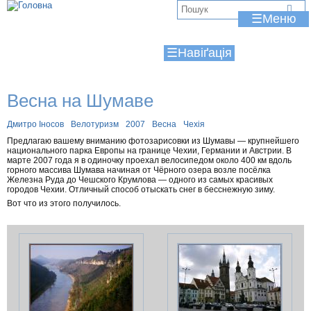
Jump to navigation
В
☰
и
☰
є
т
Весна на Шумаве
у
т
Дмитро Іносов
Велотуризм
2007
Весна
Чехія
Предлагаю вашему вниманию фотозарисовки из Шумавы — крупнейшего
национального парка Европы на границе Чехии, Германии и Австрии. В
марте 2007 года я в одиночку проехал велосипедом около 400 км вдоль
горного массива Шумава начиная от Чёрного озера возле посёлка
Железна Руда до Чешского Крумлова — одного из самых красивых
городов Чехии. Отличный способ отыскать снег в бесснежную зиму.
Вот что из этого получилось.