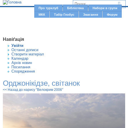
Jump to navigation
В
Про турклуб
Бібліотека
Набори в групи
Г
МКК
Табір Глобус
Змагання
Форум
и
о
є
л
о
т
Навіґація
в
у
Увiйти
н
Останні дописи
т
Створити матерiал
е
Календар
м
Архів новин
Посилання
е
Спорядження
н
Орджонікідзе, світанок
ю
<< Назад до нарису "Велокрим 2006"