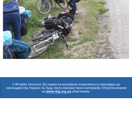
© All rights reserved. Всі права на матеріали охороняються відповідно до
законодавства України.За будь-якого використання матеріалів (гіпер)посилання
на
www.tkg.org.ua
обов'язкове.