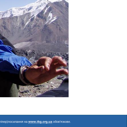
(гіпер)посилання на
www.tkg.org.ua
обов'язкове.