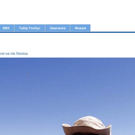
Jump to navigation
МКК
Табір Глобус
Змагання
Форум
я на пік Леніна