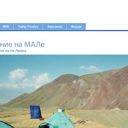
Jump to navigation
МКК
Табір Глобус
Змагання
Форум
ание на МАЛе
я на пік Леніна