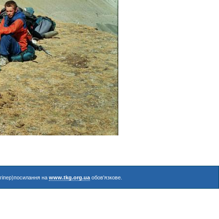
(гіпер)посилання на
www.tkg.org.ua
обов'язкове.