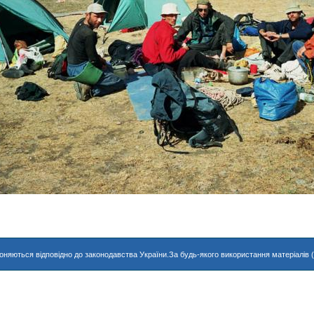
хороняються відповідно до законодавства України.За будь-якого використання матеріалів 