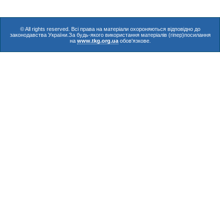
© All rights reserved. Всі права на матеріали охороняються відповідно до
законодавства України.За будь-якого використання матеріалів (гіпер)посилання
на
www.tkg.org.ua
обов'язкове.