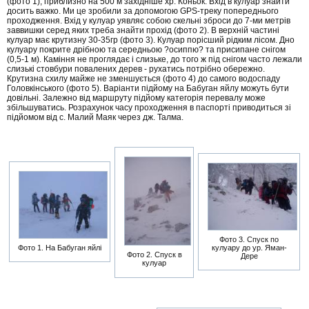
(фото 1), приблизно на 500 м західніше хр. Коньок. Вхід в кулуар знайти
досить важко. Ми це зробили за допомогою GPS-треку попереднього
проходження. Вхід у кулуар уявляє собою скельні зброси до 7-ми метрів
заввишки серед яких треба знайти прохід (фото 2). В верхній частині
кулуар має крутизну 30-35гр (фото 3). Кулуар порісший рідким лісом. Дно
кулуару покрите дрібною та середньою ?осиппю? та присипане снігом
(0,5-1 м). Каміння не проглядає і слизьке, до того ж під снігом часто лежали
слизькі стовбури повалених дерев - рухатись потрібно обережно.
Крутизна схилу майже не зменшується (фото 4) до самого водоспаду
Головкінського (фото 5). Варіанти підйому на Бабуган яйлу можуть бути
довільні. Залежно від маршруту підйому категорія перевалу може
збільшуватись. Розрахунок часу проходження в паспорті приводиться зі
підйомом від с. Малий Маяк через дж. Талма.
Фото 3. Спуск по
кулуару до ур. Яман-
Фото 1. На Бабуган яйлі
Фото 2. Спуск в
Дере
кулуар