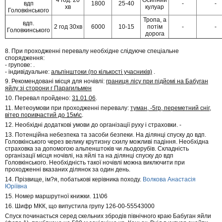
вдп
1800
25-40
-
-
хв
кулуар
Головкінського
Тропа, а
вдп.
2 год 30хв
6000
10-15
потім
-
-
Головкинського
дорога
8. При проходженні перевалу необхідне слідуюче спеціальне
спорядження:
- групове: .
- індивідуальне:
альпінштоки (по кількості учасників)
.
9. Рекомендовані місця для ночівлі:
границя лісу при підйомі на Бабуган
яйлу зі сторони г Парагильмен
10. Перевал пройдено:
31.01.06
.
11. Метеоумови при проходженні перевалу:
туман, -5гр, переметний сніг,
вітер поривчастий до 15м\с
.
12. Необхідні додаткові умови до організації руху і страховки. -
13. Потенційна небезпека та засоби безпеки. На ділянці спуску до вдп.
Головкінського через велику крутизну схилу можливі падіння. Необхідна
страховка за допомогою альпенштоків чи льодорубів. Складність
організації місця ночівлі, на яйлі та на ділянці спуску до вдп
Головкінського. Необхідність такої ночівлі можна виключити при
проходженні вказаних ділянок за один день.
14. Прізвище, ім?я, побатькові керівника походу.
Волкова Анастасія
Юріївна
15. Номер маршрутної книжки. 11\06
16. Шифр МКК, що випустила групу 126-00-55543000
Спуск починається серед скельних збродів північного краю Бабуган яйли