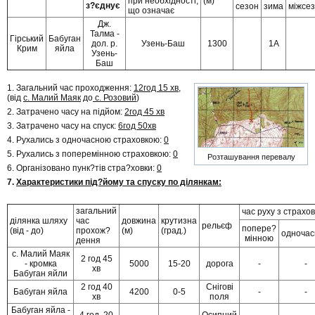
при необхідності,
(м)
з?єднує
сезон
зима
міжсе
що означає
Дж.
Талма -
Гірський
Бабуган
дол. р.
Узень-Баш
1300
1А
Крим
яйла
Узень-
Баш
1. Загальний час проходження:
12год 15 хв
,
(від
с. Малий Маяк
до
с. Розовий
)
2. Затрачено часу на підйом:
2год 45 хв
3. Затрачено часу на спуск:
6год 50хв
4. Рухались з одночасною страховкою:
0
5. Рухались з поперемінною страховкою:
0
Розташування перевалу
6. Організовано пунк?тів стра?ховки:
0
7.
Характеристики під?йому та спуску по ділянкам:
загальний
час руху з страхо
ділянка шляху
час
довжина
крутизна
рельєф
попере?
(від - до)
прохож?
(м)
(град.)
одноча
мінною
дення
c. Малий Маяк
2 год 45
- кромка
5000
15-20
дорога
-
-
хв
Бабуган яйли
2 год 40
Снігові
Бабуган яйла
4200
0-5
-
-
хв
поля
Бабуган яйла -
4 год. 20
Осипний