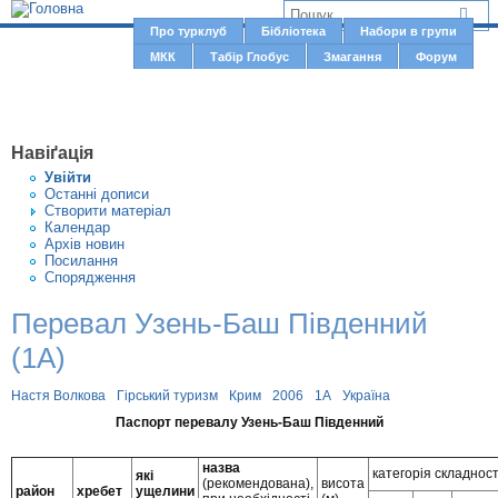
Jump to navigation
В
Про турклуб
Бібліотека
Набори в групи
Г
МКК
Табір Глобус
Змагання
Форум
и
о
є
л
о
т
Навіґація
в
у
Увiйти
н
Останні дописи
т
Створити матерiал
е
Календар
м
Архів новин
Посилання
е
Спорядження
н
Перевал Узень-Баш Південний
ю
(1А)
Настя Волкова
Гірський туризм
Крим
2006
1А
Україна
Паспорт перевалу Узень-Баш Південний
назва
категорія складност
які
(рекомендована),
висота
район
хребет
ущелини