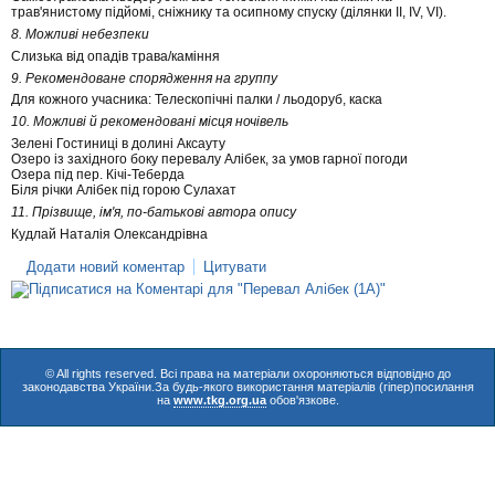
трав'янистому підйомі, сніжнику та осипному спуску (ділянки II, IV, VI).
8. Можливі небезпеки
Слизька від опадів трава/каміння
9. Рекомендоване спорядження на группу
Для кожного учасника: Телескопічні палки / льодоруб, каска
10. Можливі й рекомендовані місця ночівель
Зелені Гостиниці в долині Аксауту
Озеро із західного боку перевалу Алібек, за умов гарної погоди
Озера під пер. Кічі-Теберда
Біля річки Алібек під горою Сулахат
11. Прізвище, ім'я, по-батькові автора опису
Кудлай Наталія Олександрівна
Додати новий коментар
Цитувати
© All rights reserved. Всі права на матеріали охороняються відповідно до
законодавства України.За будь-якого використання матеріалів (гіпер)посилання
на
www.tkg.org.ua
обов'язкове.