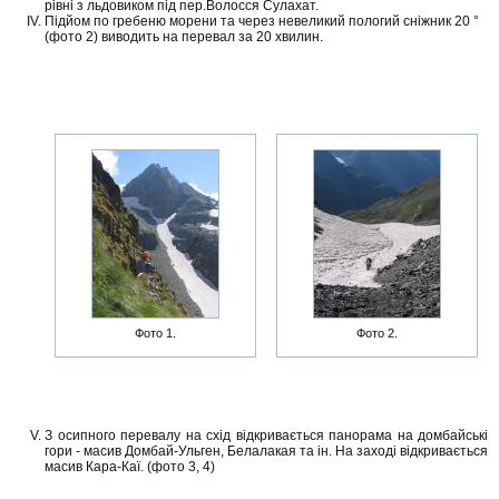
рівні з льдовиком під пер.Волосся Сулахат.
Підйом по гребеню морени та через невеликий пологий сніжник 20 °
(фото 2) виводить на перевал за 20 хвилин.
Фото 1.
Фото 2.
З осипного перевалу на схід відкривається панорама на домбайські
гори - масив Домбай-Ульген, Белалакая та ін. На заході відкривається
масив Кара-Каї. (фото 3, 4)