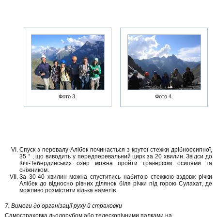
Фото 3.
Фото 4.
Спуск з перевалу Алібек починається з крутої стежки дрібноосипної,
35 ° , що виводить у передперевальний цирк за 20 хвилин. Звідси до
Кічі-Тебердинських озер можна пройти траверсом осипями та
сніжником.
За 30-40 хвилин можна спуститись набитою стежкою вздовж річки
Алібек до відносно рівних ділянок біля річки під горою Сулахат, де
можливо розмістити кілька наметів.
7. Вимоги до організації руху й страховки
Самостраховка льодорубом або телескопічними палками на