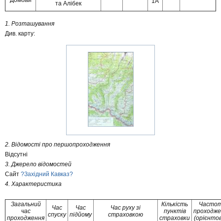
1А
та Алібек
1. Розташування
Див. карту:
2. Відомості про першопроходження
Відсутні
3. Джерело відомостей
Сайт
?Західний Кавказ?
4. Характеристика
Загальний
Кількість
Часто
Час
Час
Час руху зі
час
пунктів
проходже
спуску
підйому
страховкою
проходження
страховки
(орієнто