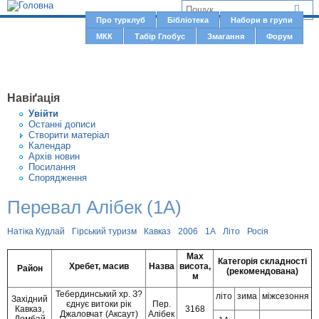
Jump to navigation
В
Про турклуб
Бібліотека
Набори в групи
Г
МКК
Табір Глобус
Змагання
Форум
и
о
є
л
о
т
Навіґація
в
у
Увiйти
н
Останні дописи
т
Створити матерiал
е
Календар
м
Архів новин
Посилання
е
Спорядження
н
Перевал Алібек (1А)
ю
Натіка Кудлай
Гірський туризм
Кавказ
2006
1А
Літо
Росія
Max
Категорія складності
Хребет, масив
Назва
висота,
Район
(рекомендована)
м
Тебердинський хр. З?
літо
зима
міжсезоння
Західний
єднує витоки рік
Пер.
Кавказ,
3168
Джаловчат (Аксаут)
Алібек
Домбай