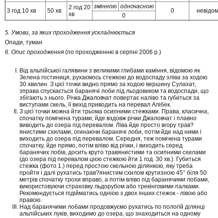
змінною
одночасною
2 год 20
3 год 10 хв
50 хв
0
невідо
хв
0
5. Умови, за яких проходження ускладнюється
Опади, туман
6. Опис проходження
(по проходженню в серпні 2006 р.)
Від альпійської галявини з великими глибами каміння, відомою як
Зелена гостиниця, рухаємось стежкою до водоспаду зліва за ходою
30 хвилин. З цієї точки видно прямо за ходою вершину Сулахат,
зправа спускається баранячі лоби під льодовиком та водоспади, що
збігають з нього. Річка Джаловчат повертає наліво та губиться за
виступами скель, її вихід приводить на перевал Алібек.
З цієї точки можна йти трьома осипними стежками. Права, класична,
спочатку помічена турами, йде вздовж річки Джаловчат і плавно
виводить до озера під перевалом. Ліва йде просто вгору трав?
янистими схилами, огинаючи баранячі лоби, потім йде над ними і
виходить до озера під перевалом. Середня, теж помічена турами
спочатку, йде прямо, потім вліво від річки, і виходить серед
баранячих лобів, досить круто травянистими та осипними схилами
(до озера під перевалом цією стежкою йти 1 год. 30 хв.). Губиться
стежка (фото 1.) перед простою скельною ділянкою, яку треба
пройти і далі рухатись трав?янистим схилом крутизною 45° біля 50
метрів спочатку трохи вправо, а потім вліво під баранячими лобами,
використовуючи страховку льдорубом або трекінговими палками.
Рекомендується підійматись однією з двох інших стежок - лівою або
правою.
Над баранячими лобами продовжуємо рухатись по пологій ділянці
альпійських луків, виходимо до озера, що знаходиться на одному