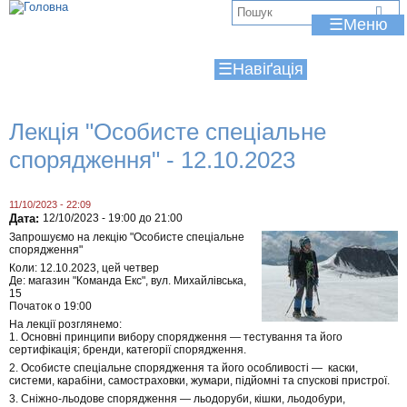
Jump to navigation
В
☰
и
☰
є
т
Лекція "Особисте спеціальне
у
спорядження" - 12.10.2023
т
11/10/2023 - 22:09
Дата:
12/10/2023 -
19:00
до
21:00
Запрошуємо на лекцію "Особисте спеціальне
спорядження"
Коли: 12.10.2023, цей четвер
Де: магазин "Команда Екс", вул. Михайлівська,
15
Початок о 19:00
На лекції розглянемо:
1. Основні принципи вибору спорядження — тестування та його
сертифікація; бренди, категорії спорядження.
2. Особисте спеціальне спорядження та його особливості — каски,
системи, карабіни, самостраховки, жумари, підйомні та спускові пристрої.
3. Сніжно-льодове спорядження — льодоруби, кішки, льодобури,