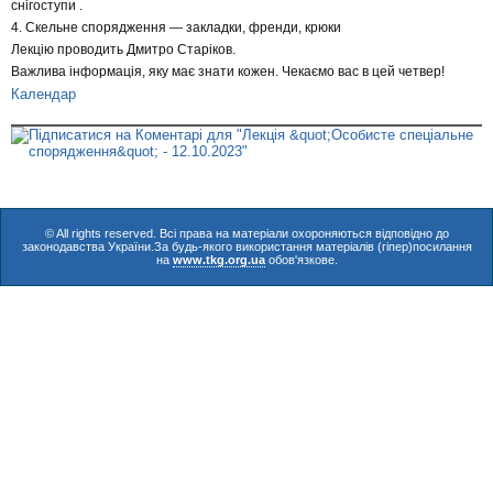
снігоступи .
4. Скельне спорядження — закладки, френди, крюки
Лекцію проводить Дмитро Старіков.
Важлива інформація, яку має знати кожен. Чекаємо вас в цей четвер!
Календар
© All rights reserved. Всі права на матеріали охороняються відповідно до
законодавства України.За будь-якого використання матеріалів (гіпер)посилання
на
www.tkg.org.ua
обов'язкове.