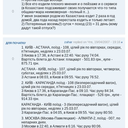
1) Все кто ездили плохого мнения и о пейзаже и о сервисе
(в Козахстане подсаживают своих получается что-то типа
В
0
общака+жара неимоверная - полный п...).
і
У меня знакомая родом из Казахстана ездит 2 раза в год
д
домой, два года назад перестала ездить и только летает.
м
2) Потерянные восемь(!) суток + поход (23) = 31 день (кому
і
дадут такой отпуск?)
т
и
т
zahar
replied on
Чтв, 19/04/2007 - 19:16
и
#
ДЛЯ ПОЧАТКУ
1. КИЇВ - АСТАНА, поїзд - 108, цілий рік по вівторках, середах,
п?ятницях, неділях з 23.03.07.
З Києва в 17:36, в Астані в 22:40. Час руху 74:04.
В
0
Вартість білета до Астани: плацкарт - 501.83 грн., купе -
і
875.71 грн.
д
АСТАНА - КИЇВ, поїзд - 107, цілий рік по вівторках, четвергах,
м
суботах, неділях з 25.03.07.
і
З Астани в 08:03, в Києві в 09:55. Час руху 76:52.
т
и
2. КИЇВ - КАРАГАНДА поїзд - 108 (безпересадочний вагон),
т
цілий рік по середах, п?ятницях з 23.03.07.
и
З Києва в 17:36, в Караганди-Пас. в 09:10. Час руху 84:34.
Вартість білета до Караганди-Пас.: плацкарт - 526 грн., купе -
914.33 грн.
КАРАГАНДА - КИЇВ поїзд - 3 (безпересадочний вагон), цілий
рік по вівторках, неділях з 25.03.07.
З Караганди-Пас. в 04:05, в Києві в 09:55. Час руху 80:50.
3. МОСКВА (Москва-Павелецкая) - АЛМАТИ-2, поїзд - 007, по
непарних днях.
З Москви в 22:40, в Алмати в 6:16. Час руху 80:06.