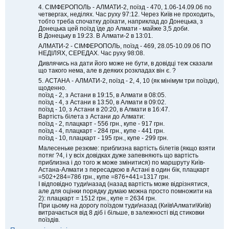
4. СІМФЕРОПОЛЬ - АЛМАТИ-2, поїзд - 470, 1.06-14.09.06 по
четвергах, неділях. Час руху 97:12. Через Київ не проходить,
тобто треба спочатку доїхати, наприклад до Донецька, з
Донецька цей поїзд їде до Алмати - майже 3,5 доби.
В Донецьку в 19:23. В Алмати-2 в 13:01.
АЛМАТИ-2 - СІМФЕРОПОЛЬ, поїзд - 469, 28.05-10.09.06 ПО
НЕДІЛЯХ, СЕРЕДАХ. Час руху 98:08.
Дивлячись на дати його може не бути, в довідці теж сказали
що такого нема, але в деяких розкладах він є. ?
5. АСТАНА - АЛМАТИ-2, поїзд - 2, 4, 10 (як мінімум три поїзди),
щоденно.
поїзд - 2, з Астани в 19:15, в Алмати в 08:05.
поїзд - 4, з Астани в 13:50, в Алмати в 09:02.
поїзд - 10, з Астани в 20:20, в Алмати в 16:47.
Вартість білета з Астани до Алмати:
поїзд - 2, плацкарт - 556 грн., купе - 917 грн.
поїзд - 4, плацкарт - 284 грн., купе - 441 грн.
поїзд - 10, плацкарт - 195 грн., купе - 299 грн.
Малесеньке резюме: приблизна вартість білетів (якщо взяти
потяг ?4, і у всіх довідках дуже запевняють що вартість
приблизна і до того ж може змінитися) по маршруту Київ-
Астана-Алмати з пересадкою в Астані в один бік, плацкарт
=502+284=786 грн., купе =876+441=1317 грн.
І відповідно туди\назад (назад вартість може відрізнятися,
але для оцінки порядку думаю можна просто помножити на
2): плацкарт = 1512 грн., купе = 2634 грн.
При цьому на дорогу поїздом туди\назад (Київ\Алмати\Київ)
витрачається від 8 діб і більше, в залежності від стиковки
поїздів.