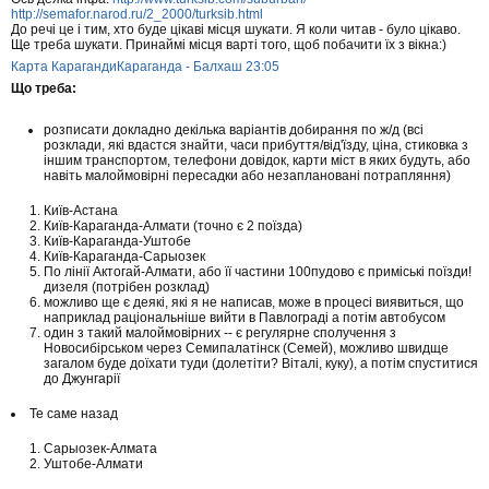
http://semafor.narod.ru/2_2000/turksib.html
До речі це і тим, хто буде цікаві місця шукати. Я коли читав - було цікаво.
Ще треба шукати. Принаймі місця варті того, щоб побачити їх з вікна:)
Карта Караганди
Караганда - Балхаш 23:05
Що треба:
розписати докладно декілька варіантів добирання по ж/д (всі
розклади, які вдастся знайти, часи прибуття/від'їзду, ціна, стиковка з
іншим транспортом, телефони довідок, карти міст в яких будуть, або
навіть малоймовірні пересадки або незаплановані потрапляння)
Київ-Астана
Київ-Караганда-Алмати (точно є 2 поїзда)
Київ-Караганда-Уштобе
Київ-Караганда-Сарыозек
По лінії Актогай-Алмати, або її частини 100пудово є приміські поїзди!
дизеля (потрібен розклад)
можливо ще є деякі, які я не написав, може в процесі виявиться, що
наприклад раціональніше вийти в Павлограді а потім автобусом
один з такий малоймовірних -- є регулярне сполучення з
Новосибірськом через Семипалатінск (Семей), можливо швидще
загалом буде доїхати туди (долетіти? Віталі, куку), а потім спуститися
до Джунгарії
Те саме назад
Сарыозек-Алмата
Уштобе-Алмати