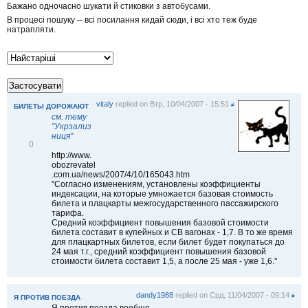
Бажано одночасно шукати й стиковки з автобусами.
В процесі пошуку -- всі посилання кидай сюди, і всі хто теж буде
натрапляти.
vitaly
replied on
Втр, 10/04/2007 - 15:51
#
БИЛЕТЫ ДОРОЖАЮТ
см. тему
"Укрзализ
ниця"
В
0
і
http://www.
д
obozrevatel
м
.com.ua/news/2007/4/10/165043.htm
і
"Согласно изменениям, установлены коэффициенты
т
индексации, на которые умножается базовая стоимость
и
билета и плацкарты межгосударственного пассажирского
т
тарифа.
и
Средний коэффициент повышения базовой стоимости
билета составит в купейных и СВ вагонах - 1,7. В то же время
для плацкартных билетов, если билет будет покупаться до
24 мая т.г., средний коэффициент повышения базовой
стоимости билета составит 1,5, а после 25 мая - уже 1,6."
dandy1988
replied on
Срд, 11/04/2007 - 09:14
#
Я ПРОТИВ ПОЕЗДА
Я против поезда вообще.