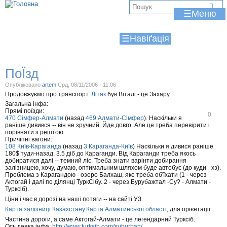
Jump to navigation
В
☰
и
☰
є
т
ПоЇзд
у
Опубліковано
artem
Срд, 08/11/2006 - 11:06
т
Продовжуємо про транспорт.
Літак
був Віталі - це Захару.
Загальна інфа:
Прямі поїзди:
В
0
470 Сімфер-Алмати
(назад
469 Алмати-Сімфер
). Наскільки я
і
раніше дивився -- він не зручний. Йде довго. Але це треба перевірити і
д
порівняти з рештою.
м
Причіпні вагони:
і
108 Київ-Караганда
(назад
3 Караганда-Київ
) Наскільки я дивися раніше
т
180$ туди-назад, 3.5 діб до Караганди. Від Караганди треба якось
и
добиратися далі -- темний ліс. Треба знати варінти добирання
т
залізницею, хочу, думаю, оптимальним шляхом буде автобус (до куди - хз).
и
Проблема з Карагандою - озеро Балхаш, яке треба об'їхати (1 - через
Актогай і далі по ділянці ТуркСібу. 2 - через Бурубажтал -Су? - Алмати -
Турксіб).
Ціни і час в дорозі на наші потяги -- на сайті УЗ.
Карта залізниці Казахстану
.
Карта Алматинської області
, для орієнтації
Частина дороги, а саме Актогай-Алмати - це легендарний Турксіб.
Ось деяка інфа:
http://www.turksib.com/suburban/