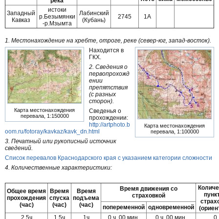
река
истоки
Западный
Лабинский
р.Безымянки
2745
1А
Кавказ
(Кубань)
-р.Мзымта
1. Местонахождение на хребте, отроге, реке (север-юг, запад-восток).
Находится в
ГКХ.
2. Сведения о
первопрохожд
ении
препятствия
(с разных
сторон).
Карта местонахождения
Сведенья о
перевала, 1:150000
прохождении:
http://artphoto.b
Карта местонахождения
oom.ru/fotoray/kavkaz/kavk_dn.html
перевала, 1:100000
3. Печатный или рукописный источник
сведений.
Список перевалов Краснодарского края с указанием категории сложности
4. Количественные характеристики:
Количе
Время движения со
Общее время
Время
Время
пунк
страховкой
прохождения
спуска
подъема
страх
(час)
(час)
(час)
попеременной
одновременной
(ориен
2,5ч
1,5ч
1ч
0 ч. 00 мин.
0 ч. 00 мин.
0