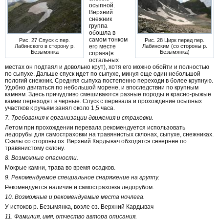
осыпной.
Верхний
снежник
группа
обошла в
самом тонком
Рис. 27 Спуск с пер.
Рис. 28 Цирк перед пер.
Лабинского в сторону р.
его месте
Лабинским (со стороны р.
Безымянка
Безымянка)
справа(в
остальных
местах он подтаял и довольно крут), хотя его можно обойти и полностью
по сыпухе. Дальше спуск идет по сыпухе, минуя еще один небольшой
пологий снежник. Средняя сыпуха постепенно переходи в более крупную.
Удобно двигаться по небольшой морене, и впоследствии по крупным
камням. Здесь причудливо смешиваются разные породы и красно-рыжые
камни переходят в черные. Спуск с перевала и прохождение осыпных
участков к ручьям занял около 1,5 часа.
7. Требования к организации движения и страховки.
Летом при прохождении перевала рекомендуется использовать
ледорубы для самостраховки на травянистых склонах, сыпухе, снежниках.
Скалы со стороны оз. Верхний Кардывач обходятся севернее по
травянистому склону.
8. Возможные опасности.
Мокрые камни, трава во время осадков.
9. Рекомендуемое специальное снаряжение на группу.
Рекомендуется наличие и самостраховка ледорубом.
10. Возможные и рекомендуемые места ночлега.
У истоков р. Безымянка, возле оз. Верхний Кардывач
11. Фамилия, имя, отчество автора описания.