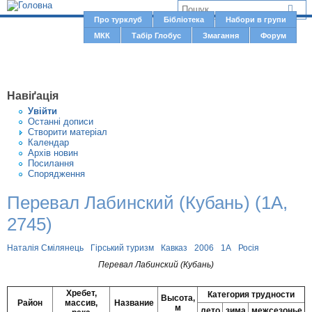
Jump to navigation
В
Про турклуб
Бібліотека
Набори в групи
Г
МКК
Табір Глобус
Змагання
Форум
и
о
є
л
о
т
Навіґація
в
у
Увiйти
н
Останні дописи
т
Створити матерiал
е
Календар
м
Архів новин
Посилання
е
Спорядження
н
Перевал Лабинский (Кубань) (1А,
ю
2745)
Наталія Смілянець
Гірський туризм
Кавказ
2006
1А
Росія
Перевал Лабинский (Кубань)
Хребет,
Категория трудности
Высота,
Район
массив,
Название
м
лето
зима
межсезонье