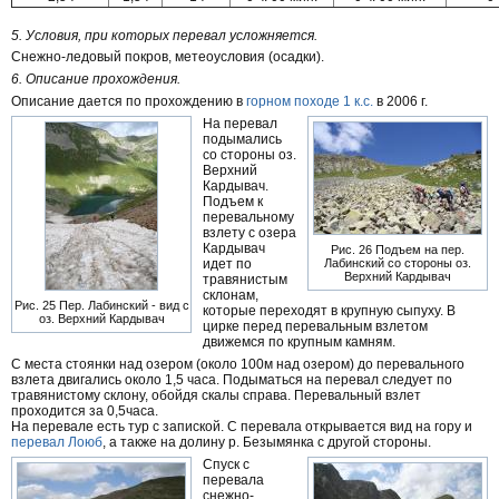
5. Условия, при которых перевал усложняется.
Снежно-ледовый покров, метеоусловия (осадки).
6. Описание прохождения.
Описание дается по прохождению в
горном походе 1 к.с.
в 2006 г.
На перевал
подымались
со стороны оз.
Верхний
Кардывач.
Подъем к
перевальному
взлету с озера
Кардывач
Рис. 26 Подъем на пер.
идет по
Лабинский со стороны оз.
Верхний Кардывач
травянистым
склонам,
Рис. 25 Пер. Лабинский - вид с
которые переходят в крупную сыпуху. В
оз. Верхний Кардывач
цирке перед перевальным взлетом
движемся по крупным камням.
С места стоянки над озером (около 100м над озером) до перевального
взлета двигались около 1,5 часа. Подыматься на перевал следует по
травянистому склону, обойдя скалы справа. Перевальный взлет
проходится за 0,5часа.
На перевале есть тур с запиской. С перевала открывается вид на гору и
перевал Лоюб
, а также на долину р. Безымянка с другой стороны.
Спуск с
перевала
снежно-