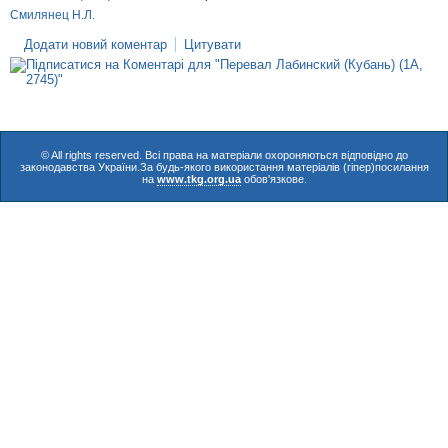
Смилянец Н.Л.
Додати новий коментар
Цитувати
© All rights reserved. Всі права на матеріали охороняються відповідно до
законодавства України.За будь-якого використання матеріалів (гіпер)посилання
на
www.tkg.org.ua
обов'язкове.