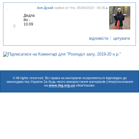
и
т
Аня Дукий
replied on
Чтв, 05/09/2019 - 09:35
#
.
и
Дедла
йн -
10.09
В
0
і
д
відповісти
цитувати
м
і
т
и
т
и
© All rights reserved. Всі права на матеріали охороняються відповідно до
законодавства України.За будь-якого використання матеріалів (гіпер)посилання
на
www.tkg.org.ua
обов'язкове.