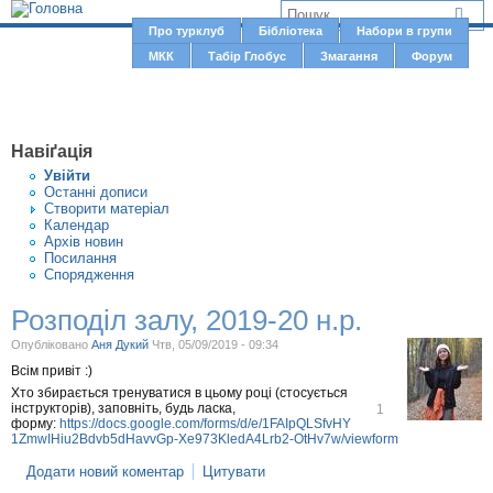
Jump to navigation
В
Про турклуб
Бібліотека
Набори в групи
Г
МКК
Табір Глобус
Змагання
Форум
и
о
є
л
о
т
Навіґація
в
у
Увiйти
н
Останні дописи
т
Створити матерiал
е
Календар
м
Архів новин
Посилання
е
Спорядження
н
Розподіл залу, 2019-20 н.р.
ю
Опубліковано
Аня Дукий
Чтв, 05/09/2019 - 09:34
Всім привіт :)
Хто збирається тренуватися в цьому році (стосується
В
інструкторів), заповніть, будь ласка,
1
і
форму:
https://docs.google.com/forms/d/e/1FAIpQLSfvHY
д
1ZmwIHiu2Bdvb5dHavvGp-Xe973KledA4Lrb2-OtHv7w/viewform
м
і
Додати новий коментар
Цитувати
т