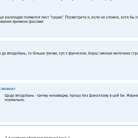
це раскладки появился лист "сушка". Посмотрите и, если не сложно, хотя бы 
ования времени фасовки.
 до вподобань, то більше гречки, суп з фунчозою, борщ і менше молочних стр
АК МОЖНА?
Щодо вподобань - гречку ненавиджу, прошу без фанатизму в цей бік. Жирн
нормально.
А я навпаки обожнюю молочні каші :)