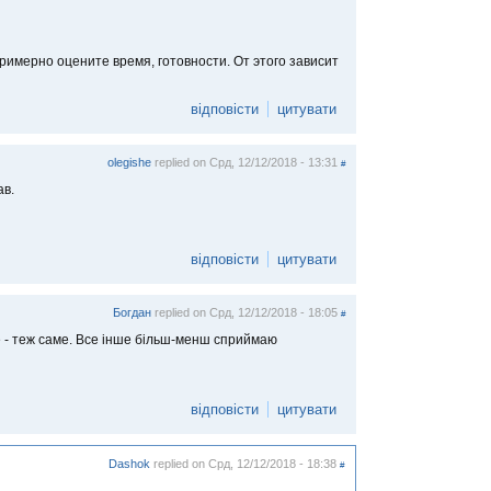
примерно оцените время, готовности. От этого зависит
відповісти
цитувати
olegishe
replied on
Срд, 12/12/2018 - 13:31
#
ав.
відповісти
цитувати
Бoгдан
replied on
Срд, 12/12/2018 - 18:05
#
е - теж саме. Все інше більш-менш сприймаю
відповісти
цитувати
Dashok
replied on
Срд, 12/12/2018 - 18:38
#