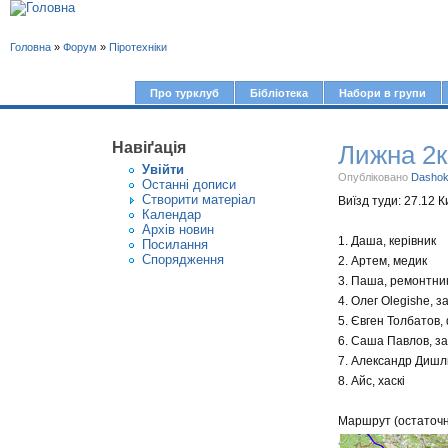
В
Головна
»
Форум
»
Піротехніки
и
є
Про турклуб
Бібліотека
Набори в групи
Г
т
о
у
Навіґація
Лижна 2к
л
Увiйти
т
о
Опубліковано
Dasho
Останні дописи
Створити матерiал
Виїзд туди: 27.12 К
в
Календар
Архів новин
н
1. Даша, керівник
Посилання
е
Спорядження
2. Артем, медик
3. Паша, ремонтник
м
4. Олег Оlegishe, з
е
5. Євген Толбатов,
н
6. Саша Павлов, з
ю
7. Александр Дишли
8. Айс, хаскі
Маршрут (остаточна