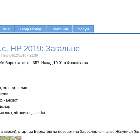
Jump to navigation
МКК
Табір Глобус
Змагання
Форум
.с. НР 2019: Загальне
k
Нед, 09/12/2018 - 21:38
иїв-Ворохта, потяг 357. Назад 10.01 з Франківська
, експерт з лиж
авхав
 фінансист
авснар
венко, літописець, логіст
 версія): старт за Ворохтою на повороті на Заросляк, фініш в с.Яблуниця (бі