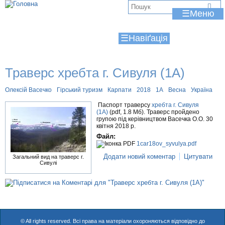
Jump to navigation
В
☰
и
☰
є
т
Траверс хребта г. Сивуля (1А)
у
т
Олексій Васечко
Гірський туризм
Карпати
2018
1А
Весна
Україна
Паспорт траверсу
хребта г. Сивуля
(1А)
(pdf, 1.8 Мб). Траверс пройдено
групою під керівництвом Васечка О.О. 30
квітня 2018 р.
Файл:
1car18ov_syvulya.pdf
Додати новий коментар
Цитувати
Загальний вид на траверс г.
Сивулі
© All rights reserved. Всі права на матеріали охороняються відповідно до