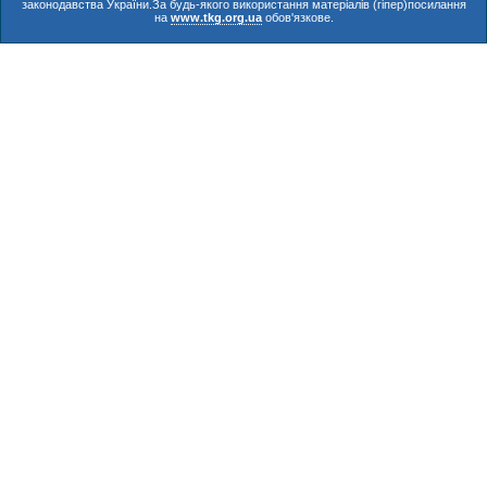
законодавства України.За будь-якого використання матеріалів (гіпер)посилання
на
www.tkg.org.ua
обов'язкове.