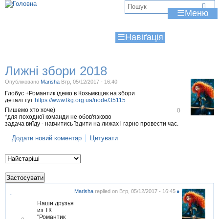
Jump to navigation
В
☰
и
☰
є
т
Лижні збори 2018
у
Опубліковано
Marisha
Втр, 05/12/2017 - 16:40
т
Глобус +Романтик їдемо в Козьмєщик на збори
деталі тут
https://www.tkg.org.ua/node/35115
В
Пишемо хто хоче)
0
і
*для походної команди не обов'язково
д
задача виїду - навчитись їздити на лижах і гарно провести час.
м
і
Додати новий коментар
Цитувати
т
и
т
и
Marisha
replied on
Втр, 05/12/2017 - 16:45
#
.
Наши друзья
из ТК
"Романтик