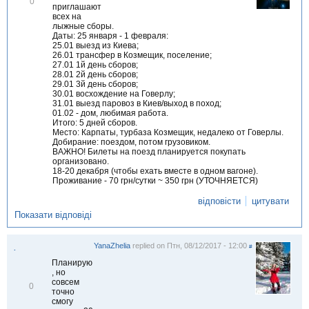
В
0
приглашают
і
всех на
д
лыжные сборы.
м
Даты: 25 января - 1 февраля:
і
25.01 выезд из Киева;
т
26.01 трансфер в Козмещик, поселение;
и
27.01 1й день сборов;
т
28.01 2й день сборов;
и
29.01 3й день сборов;
30.01 восхождение на Говерлу;
31.01 выезд паровоз в Киев/выход в поход;
01.02 - дом, любимая работа.
Итого: 5 дней сборов.
Место: Карпаты, турбаза Козмещик, недалеко от Говерлы.
Добирание: поездом, потом грузовиком.
ВАЖНО! Билеты на поезд планируется покупать
организовано.
18-20 декабря (чтобы ехать вместе в одном вагоне).
Проживание - 70 грн/сутки ~ 350 грн (УТОЧНЯЕТСЯ)
відповісти
цитувати
Показати відповіді
YanaZhelia
replied on
Птн, 08/12/2017 - 12:00
#
.
Планирую
, но
совсем
В
0
точно
і
смогу
д