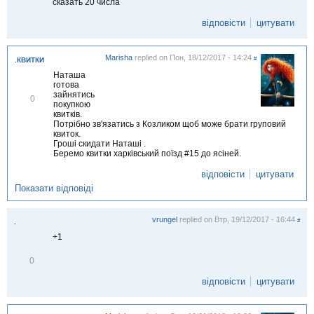
сказать 20 числа
м
і
відповісти
цитувати
т
и
т
и
Marisha
replied on
Пон, 18/12/2017 - 14:24
#
.КВИТКИ
Наташа
готова
зайнятись
В
0
покупкою
і
квитків.
д
Потрібно зв'язатись з Козликом щоб може брати груповий
м
квиток.
і
Гроші скидати Наташі .
т
Беремо квитки харківський поїзд #15 до ясіней.
и
т
відповісти
цитувати
и
Показати відповіді
vrungel
replied on
Втр, 19/12/2017 - 16:44
#
.
+1
В
0
і
д
відповісти
цитувати
м
і
т