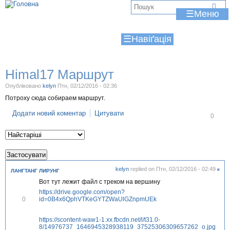
Jump to navigation
В
☰
и
☰
є
т
Himal17 Маршрут
у
Опубліковано
kelyn
Птн, 02/12/2016 - 02:36
т
Потроху сюда собираем маршрут.
Додати новий коментар
Цитувати
В
0
і
д
м
і
т
и
т
kelyn
replied on
Птн, 02/12/2016 - 02:49
#
ЛАНГТАНГ ЛИРУНГ
и
Вот тут лежит файл с треком на вершину
https://drive.google.com/open?
В
id=0B4x6QphVTKeGYTZWaUlGZnpmUEk
0
і
д
https://scontent-waw1-1.xx.fbcdn.net/l/t31.0-
м
8/14976737_1646945328938119_37525306309657262_o.jpg
і