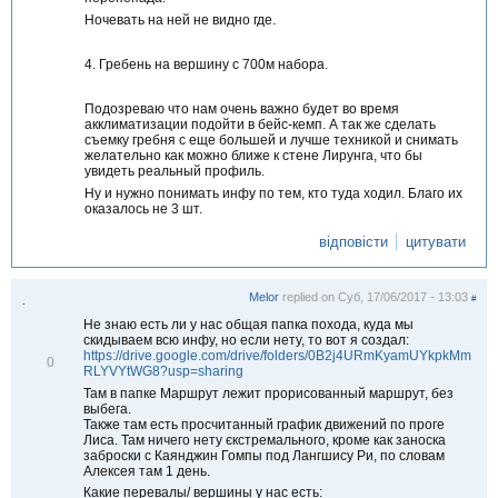
Ночевать на ней не видно где.
4. Гребень на вершину с 700м набора.
Подозреваю что нам очень важно будет во время
акклиматизации подойти в бейс-кемп. А так же сделать
съемку гребня с еще большей и лучше техникой и снимать
желательно как можно ближе к стене Лирунга, что бы
увидеть реальный профиль.
Ну и нужно понимать инфу по тем, кто туда ходил. Благо их
оказалось не 3 шт.
відповісти
цитувати
Melor
replied on
Суб, 17/06/2017 - 13:03
#
.
Не знаю есть ли у нас общая папка похода, куда мы
скидываем всю инфу, но если нету, то вот я создал:
https://drive.google.com/drive/folders/0B2j4URmKyamUYkpkMm
В
0
RLYVYtWG8?usp=sharing
і
д
Там в папке Маршрут лежит прорисованный маршрут, без
м
выбега.
і
Также там есть просчитанный график движений по проге
т
Лиса. Там ничего нету єкстремального, кроме как заноска
и
заброски с Каянджин Гомпы под Лангшису Ри, по словам
т
Алексея там 1 день.
и
Какие перевалы/ вершины у нас есть: