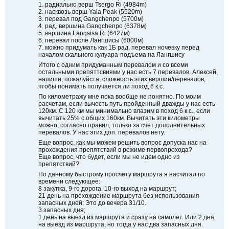
1. радиально верш Tsergo Ri (4984m)
2. насквозь верш Yala Peak (5520m)
3. перевал под Gangchenpo (5700м)
4. рад. вершина Gangchenpo (6378м)
5. вершина Langsisa Ri (6427м)
6. перевал после Лангшисы (6000м)
7. можно придумать как 1Б рад. перевал ночевку перед
началом скального кулуара-подъема на Лангшису
Итого с одним придуманным перевалом и со всеми
остальными препяттсвиями у нас есть 7 перевалов. Алексей,
напиши, пожалуйста, сложность этих вершин/перевалов,
чтобы понимать получается ли поход 6 к.с.
По километражу мне пока вообще не понятно. По моим
расчетам, если вычесть путь пройденный дважды у нас есть
120км. С 120 км мы минимально влазим в поход 6 к.с., если
вычитать 25% с общих 160км. Вычитать эти километры
можно, согласно правил, только за счет дополнительных
перевалов. У нас этих доп. перевалов нету.
Еще вопрос, как мы можем решить вопрос допуска нас на
прохождения препятствий в режиме первопрохода?
Еще вопрос, что будет, если мы не идем одно из
препятствий?
По данному быстрому просчету маршрута я насчитал по
времени следующее:
8 закупка, 9-го дорога, 10-го выход на маршрут;
21 день на прохождение маршрута без использования
запасных дней; Это до вечера 31/10.
3 запасных дня;
1 день на выезд из маршрута и сразу на самолет. Или 2 дня
на выезд из маршрута, но тогда у нас два запасных дня.