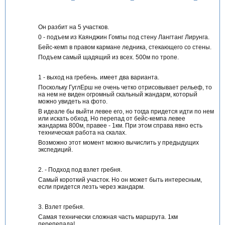
т
и
т
и
Он разбит на 5 участков.
0 - подъем из Каянджин Гомпы под стену Лангтанг Лирунга.
Бейс-кемп в правом кармане ледника, стекающего со стены.
Подъем самый щадящий из всех. 500м по тропе.
1 - выход на гребень. имеет два варианта.
Поскольку ГуглЕрш не очень четко отрисовывает рельеф, то
на нем не виден огромный скальный жандарм, который
можно увидеть на фото.
В идеале бы выйти левее его, но тогда придется идти по нем
или искать обход. Но перепад от бейс-кемпа левее
жандарма 800м, правее - 1км. При этом справа явно есть
техническая работа на скалах.
Возможно этот момент можно вычислить у предыдущих
экспедиций.
2. - Подход под взлет гребня.
Самый короткий участок. Но он может быть интересным,
если придется лезть через жандарм.
3. Взлет гребня.
Самая технически сложная часть маршрута. 1км
перепепада!