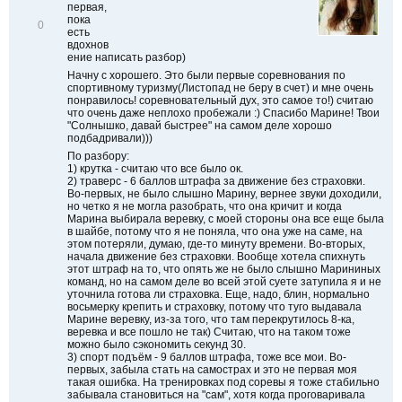
и
первая,
пока
В
0
есть
і
вдохнов
д
ение написать разбор)
м
і
Начну с хорошего. Это были первые соревнования по
т
спортивному туризму(Листопад не беру в счет) и мне очень
и
понравилось! соревновательный дух, это самое то!) считаю
т
что очень даже неплохо пробежали :) Спасибо Марине! Твои
и
"Солнышко, давай быстрее" на самом деле хорошо
подбадривали)))
По разбору:
1) крутка - считаю что все было ок.
2) траверс - 6 баллов штрафа за движение без страховки.
Во-первых, не было слышно Марину, вернее звуки доходили,
но четко я не могла разобрать, что она кричит и когда
Марина выбирала веревку, с моей стороны она все еще была
в шайбе, потому что я не поняла, что она уже на саме, на
этом потеряли, думаю, где-то минуту времени. Во-вторых,
начала движение без страховки. Вообще хотела спихнуть
этот штраф на то, что опять же не было слышно Марининых
команд, но на самом деле во всей этой суете затупила я и не
уточнила готова ли страховка. Еще, надо, блин, нормально
восьмерку крепить и страховку, потому что туго выдавала
Марине веревку, из-за того, что там перекрутилось 8-ка,
веревка и все пошло не так) Считаю, что на таком тоже
можно было сэкономить секунд 30.
3) спорт подъём - 9 баллов штрафа, тоже все мои. Во-
первых, забыла стать на самострах и это не первая моя
такая ошибка. На тренировках под соревы я тоже стабильно
забывала становиться на "сам", хотя когда проговаривала