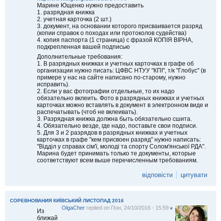
Марине Ющенко нужно предоставить
1. разрядная книжка
2. учетная карточка (2 шт.)
3. документ, на основании которого присваивается разряд
(копии справок о походах или протоколов судейства)
4. копия паспорта (1 страница) с фразой КОПІЯ ВІРНА,
подкрепленная вашей подписью
Дополнительные требования:
1. В разрядных книжках и учетных карточках в графе об
организации нужно писать: ЦФВС НТУУ "КПІ", т/к "Глобус" (в
примере у нас на сайте написано по-старому, нужно
исправить).
2. Если у вас фотографии отдельные, то их надо
обязательно вклеить. Фото в разрядных книжках и учетных
карточках можно вставлять в документ в электронном виде и
распечатывать (чтоб не вклеивать).
3. Разрядная книжка должна быть обязательно сшита.
4. Обязательно везде, где надо, поставьте свои подписи.
5. Для 3 и 2 разрядов в разрядных книжках и учетных
карточках в графе "кем присвоен разряд" нужно написать:
"Відділ у справах сім'ї, молоді та спорту Солом'янської РДА".
Марина будет принимать только те документы, которые
соответствуют всем выше перечисленным требованиям.
відповісти
цитувати
СОРЕВНОВАНИЯ КИЇВСЬКИЙ ЛИСТОПАД 2016
OlgaCher
replied on
Пон, 24/10/2016 - 15:59
#
Из
ближай