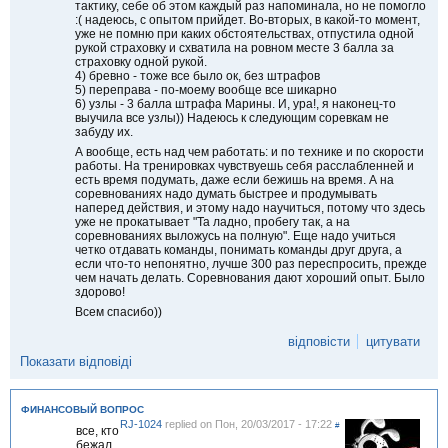
тактику, себе об этом каждый раз напоминала, но не помогло
:( надеюсь, с опытом прийдет. Во-вторых, в какой-то момент,
уже не помню при каких обстоятельствах, отпустила одной
рукой страховку и схватила на ровном месте 3 балла за
страховку одной рукой.
4) бревно - тоже все было ок, без штрафов
5) переправа - по-моему вообще все шикарно
6) узлы - 3 балла штрафа Марины. И, ура!, я наконец-то
выучила все узлы)) Надеюсь к следующим соревкам не
забуду их.
А вообще, есть над чем работать: и по технике и по скорости
работы. На тренировках чувствуешь себя расслабленней и
есть время подумать, даже если бежишь на время. А на
соревнованиях надо думать быстрее и продумывать
наперед действия, и этому надо научиться, потому что здесь
уже не прокатывает "Та ладно, пробегу так, а на
соревнованиях выложусь на полную". Еще надо учиться
четко отдавать команды, понимать команды друг друга, а
если что-то непонятно, лучше 300 раз переспросить, прежде
чем начать делать. Соревнования дают хороший опыт. Было
здорово!
Всем спасибо))
відповісти
цитувати
Показати відповіді
ФИНАНСОВЫЙ ВОПРОС
RJ-1024
replied on
Пон, 20/03/2017 - 17:22
#
все, кто
бежал