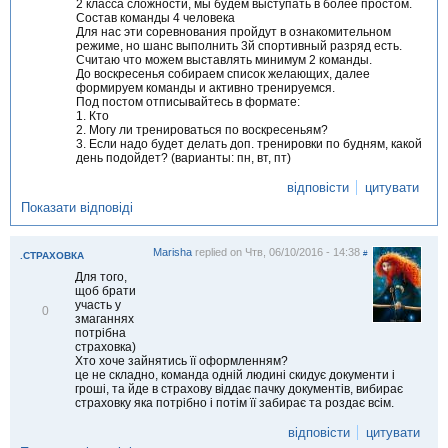
2 класса сложности, мы будем выступать в более простом.
і
Состав команды 4 человека
т
Для нас эти соревнования пройдут в ознакомительном
и
режиме, но шанс выполнить 3й спортивный разряд есть.
т
Считаю что можем выставлять минимум 2 команды.
и
До воскресенья собираем список желающих, далее
формируем команды и активно тренируемся.
Под постом отписывайтесь в формате:
1. Кто
2. Могу ли тренироваться по воскресеньям?
3. Если надо будет делать доп. тренировки по будням, какой
день подойдет? (варианты: пн, вт, пт)
відповісти
цитувати
Показати відповіді
Marisha
replied on
Чтв, 06/10/2016 - 14:38
#
.СТРАХОВКА
Для того,
щоб брати
участь у
В
0
змаганнях
і
потрібна
д
страховка)
м
Хто хоче зайнятись її оформленням?
і
це не складно, команда одній людині скидує документи і
т
гроші, та йде в страхову віддає пачку документів, вибирає
и
страховку яка потрібно і потім її забирає та роздає всім.
т
и
відповісти
цитувати