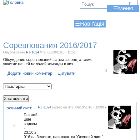
Jump to navigation
В
☰
и
☰
є
т
Соревнования 2016/2017
у
Опубліковано
RJ-1024
Чтв, 06/10/2016 - 11:51
т
Обсуждение соревнований в этом сезоне, а также
участие нашей молодой команды в них
В
0
Додати новий коментар
Цитувати
і
д
м
і
т
и
т
и
RJ-1024
replied on
Чтв, 06/10/2016 - 12:00
#
ОСЕННИЙ ЛИСТ
Ближай
шие
соревы
В
0
-
і
23.10.2
д
016 на Зеленке, называются "Осенний лист"
м