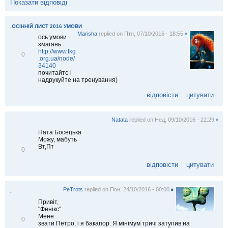
Показати відповіді
.ОСІННІЙ ЛИСТ 2016 УМОВИ
Marisha
replied on
Птн, 07/10/2016 - 18:55
#
ось умови
змагань
http://www.tkg
В
0
.org.ua/node/
і
34140
д
почитайте і
м
надрукуйте на тренування)
і
т
відповісти
цитувати
и
т
и
Natata
replied on
Нед, 09/10/2016 - 22:29
#
.
Ната Босецька
Можу, мабуть
Вт,Пт
В
0
і
д
відповісти
цитувати
м
і
т
PeTrots
replied on
Пон, 24/10/2016 - 00:00
и
#
.
т
Привіт,
и
"Фенікс".
Мене
В
0
звати Петро, і я бакапор. Я мінімум тричі затупив на
і