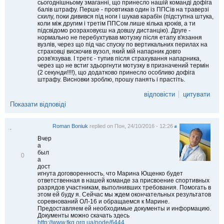
сьогоднішньому змаганні, що принесло нашій команді дофіга
д
балів штрафу. Перше - провтикав один із ППСів на траверзі
м
схилу, поки дивився під ноги і шукав карабін (підступна штука,
і
коли між другим і третім ППСом лише кілька кроків, а ти
т
підсвідомо розраховуєш на довшу дистанцію). Друге -
и
нормально не перебухтував мотузку після етапу в'язання
т
вузлів, через що під час спуску по вертикальних перилах на
и
страховці вискочив вузол, який мій напарник довго
розв'язував. І третє - тупив після страхування напарника,
через що не встиг здьоргнути мотузку в призначений термін
(2 секунди!!!!), що додатково принесло особливо дофіга
штрафу. Висновки зроблю, прошу панять і прастіть.
відповісти
цитувати
Показати відповіді
Roman Boniuk
replied on
Пон, 24/10/2016 - 12:26
#
.
Вчер
а
был
В
0
а
і
дост
д
игнута договоренность, что Марина Ющенко будет
м
ответственная в нашей команде за присвоение спортивных
і
разрядов участникам, выполнивших требования. Помогать в
т
этом ей буду я. Сейчас мы ждем окончательных результатов
и
соревнований ОЛ-16 и обращаемся к Марине.
т
Предоставляем ей необходимые документы и информацию.
и
Документы можно скачать здесь
http://www.tkg.org.ua/node/6444
.