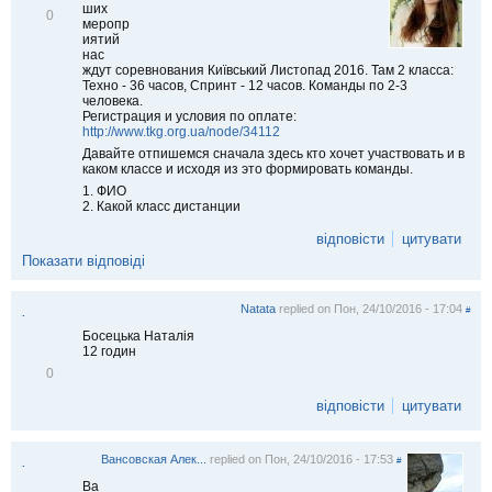
ших
В
0
меропр
і
иятий
д
нас
м
ждут соревнования Київський Листопад 2016. Там 2 класса:
і
Техно - 36 часов, Спринт - 12 часов. Команды по 2-3
т
человека.
и
Регистрация и условия по оплате:
т
http://www.tkg.org.ua/node/34112
и
Давайте отпишемся сначала здесь кто хочет участвовать и в
каком классе и исходя из это формировать команды.
1. ФИО
2. Какой класс дистанции
відповісти
цитувати
Показати відповіді
Natata
replied on
Пон, 24/10/2016 - 17:04
#
.
Босецька Наталія
12 годин
В
0
і
д
відповісти
цитувати
м
і
т
Вансовская Алек...
replied on
Пон, 24/10/2016 - 17:53
и
#
.
т
Ва