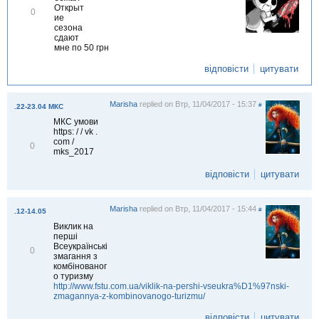
Открыт
В
0
ие
і
сезона
д
сдают
м
мне по 50 грн
і
т
відповісти
цитувати
и
т
и
Marisha
replied on
Втр, 11/04/2017 - 15:37
#
.22-23.04 МКС
МКС умови
https: / / vk .
com /
В
0
mks_2017
і
д
відповісти
цитувати
м
і
т
и
Marisha
replied on
Втр, 11/04/2017 - 15:44
#
.12-14.05
т
и
Виклик на
перші
Всеукраїнські
В
0
змагання з
і
комбінованог
д
о туризму
м
http://www.fstu.com.ua/viklik-na-pershi-vseukra%D1%97nski-
і
zmagannya-z-kombinovanogo-turizmu/
т
и
відповісти
цитувати
т