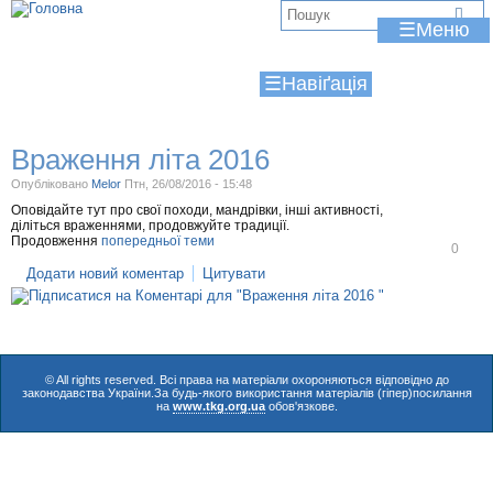
Jump to navigation
В
☰
и
☰
є
т
Враження літа 2016
у
Опубліковано
Melor
Птн, 26/08/2016 - 15:48
т
Оповідайте тут про свої походи, мандрівки, інші активності,
діліться враженнями, продовжуйте традиції.
Продовження
попередньої теми
В
0
і
Додати новий коментар
Цитувати
д
м
і
т
и
т
и
© All rights reserved. Всі права на матеріали охороняються відповідно до
законодавства України.За будь-якого використання матеріалів (гіпер)посилання
на
www.tkg.org.ua
обов'язкове.