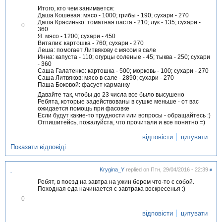
Итого, кто чем занимается:
Даша Кошевая: мясо - 1000; грибы - 190; сухари - 270
Даша Красинько: томатная паста - 210; лук - 135; сухари -
В
0
360
і
Я: мясо - 1200; сухари - 450
д
Виталик: картошка - 760; сухари - 270
м
Леша: помогает Литвякову с мясом в сале
і
Инна: капуста - 110; огурцы соленые - 45; тыква - 250; сухари
т
- 360
и
Саша Галатенко: картошка - 500; морковь - 100; сухари - 270
т
Саша Литвяков: мясо в сале - 2890; сухари - 270
и
Паша Боковой: фасует карманку
Давайте так, чтобы до 23 числа все было высушено
Ребята, которые задействованы в сушке меньше - от вас
ожидается помощь при фасовке
Если будут какие-то трудности или вопросы - обращайтесь :)
Отпишитейсь, пожалуйста, что прочитали и все понятно =)
відповісти
цитувати
Показати відповіді
Krygina_Y
replied on
Птн, 29/04/2016 - 22:39
#
.
Ребят, в поезд на завтра на ужин берем что-то с собой.
Походная еда начинается с завтрака воскресенья :)
В
0
і
д
відповісти
цитувати
м