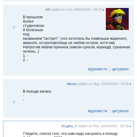
AS
replied on
Суб, 09/04/2016 - 08:10
#
.
В прошлом
болел
студенческо
В
0
й болезнью
і
под
д
названием "гастрит", того хотелось бы поменьше жареного,
м
жирного, острого(вообще не люблю острое, хотя ем).
і
Напротив люблю прянное (хмели-сунели, кориадр, сушенная
т
зелень...)
и
1. -
т
2. -
и
відповісти
цитувати
Alexey
replied on
Нед, 10/04/2016 - 23:35
#
.
В походе ем все.
-
-
В
0
і
д
відповісти
цитувати
м
і
т
Krygina_Y
replied on
Пон, 11/04/2016 - 00:16
и
#
.
т
Глядите, список того, что нам надо насушить к походу:
и