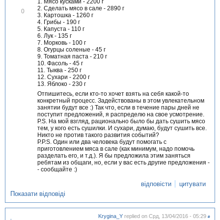
1. Мясо кусками - 2200 г
2. Сделать мясо в сале - 2890 г
В
0
3. Картошка - 1260 г
і
4. Грибы - 190 г
д
5. Капуста - 110 г
м
6. Лук - 135 г
і
7. Морковь - 100 г
т
8. Огурцы соленые - 45 г
и
9. Томатная паста - 210 г
т
10. Фасоль - 45 г
и
11. Тыква - 250 г
12. Сухари - 2200 г
13. Яблоко - 230 г
Отпишитесь, если кто-то хочет взять на себя какой-то
конкретный процесс. Задействованы в этом увлекательном
занятии будут все :) Так что, если в течение пары дней не
поступит предложений, я распределю на свое усмотрение.
P.S. На мой взгляд, рационально было бы дать сушить мясо
тем, у кого есть сушилки. И сухари, думаю, будут сушить все.
Никто не против такого развития событий?
P.P.S. Один или два человека будут помогать с
приготовлением мяса в сале (как минимум, надо помочь
разделать его, и т.д.). Я бы предложила этим заняться
ребятам из общаги, но, если у вас есть другие предложения -
- сообщайте :)
відповісти
цитувати
Показати відповіді
Krygina_Y
replied on
Срд, 13/04/2016 - 05:29
#
.