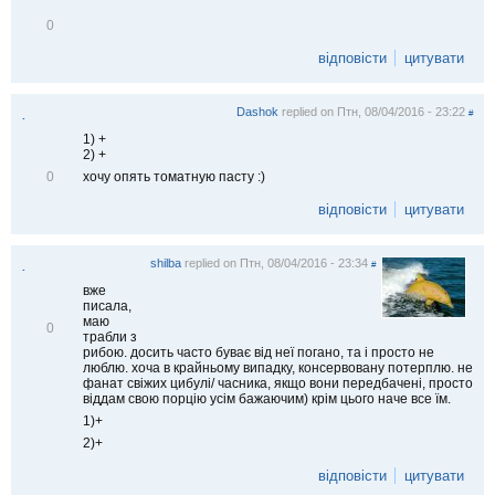
В
0
і
д
відповісти
цитувати
м
і
т
Dashok
replied on
Птн, 08/04/2016 - 23:22
и
#
.
т
1) +
и
2) +
В
хочу опять томатную пасту :)
0
і
д
відповісти
цитувати
м
і
т
shilba
replied on
Птн, 08/04/2016 - 23:34
и
#
.
т
вже
и
писала,
маю
В
0
трабли з
і
рибою. досить часто буває від неї погано, та і просто не
д
люблю. хоча в крайньому випадку, консервовану потерплю. не
м
фанат свіжих цибулі/ часника, якщо вони передбачені, просто
і
віддам свою порцію усім бажаючим) крім цього наче все їм.
т
и
1)+
т
2)+
и
відповісти
цитувати