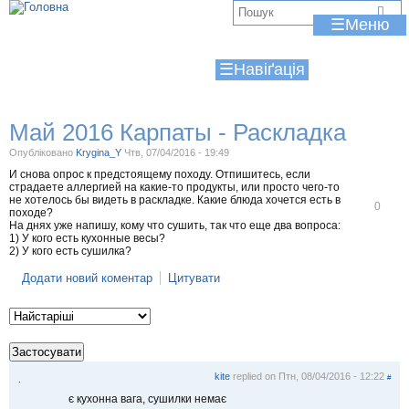
Jump to navigation
В
☰
и
☰
є
т
Май 2016 Карпаты - Раскладка
у
Опубліковано
Krygina_Y
Чтв, 07/04/2016 - 19:49
т
И снова опрос к предстоящему походу. Отпишитесь, если
страдаете аллергией на какие-то продукты, или просто чего-то
не хотелось бы видеть в раскладке. Какие блюда хочется есть в
В
0
походе?
і
На днях уже напишу, кому что сушить, так что еще два вопроса:
д
1) У кого есть кухонные весы?
м
2) У кого есть сушилка?
і
т
Додати новий коментар
Цитувати
и
т
и
kite
replied on
Птн, 08/04/2016 - 12:22
#
.
є кухонна вага, сушилки немає