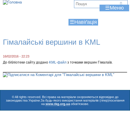
Jump to navigation
В
☰
и
☰
є
т
Гімалайські вершини в KML
у
т
16/02/2016 - 22:23
До бібліотеки сайту додано
KML-файл
з точками вершин Гімалаїв.
© All rights reserved. Всі права на матеріали охороняються відповідно до
законодавства України.За будь-якого використання матеріалів (гіпер)посилання
на
www.tkg.org.ua
обов'язкове.