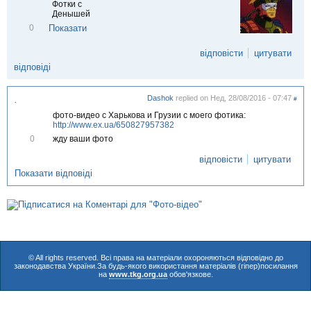
Фотки с
Денышей
В
Показати
0
і
д
відповісти
цитувати
м
і
відповіді
т
и
т
Dashok
replied on
Нед, 28/08/2016 - 07:47
#
.
и
фото-видео с Харькова и Грузии с моего фотика:
http://www.ex.ua/650827957382
В
жду ваши фото
0
і
д
відповісти
цитувати
м
Показати відповіді
і
т
и
т
и
© All rights reserved. Всі права на матеріали охороняються відповідно до
законодавства України.За будь-якого використання матеріалів (гіпер)посилання
на
www.tkg.org.ua
обов'язкове.