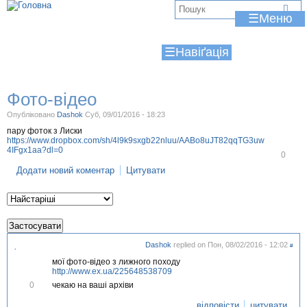
Jump to navigation
В
☰
и
☰
є
т
Фото-відео
у
Опубліковано
Dashok
Суб, 09/01/2016 - 18:23
т
пару фоток з Лиски
https://www.dropbox.com/sh/4l9k9sxgb22nluu/AABo8uJT82qqTG3uw
4IFgx1aa?dl=0
В
0
і
Додати новий коментар
Цитувати
д
м
і
т
и
т
и
Dashok
replied on
Пон, 08/02/2016 - 12:02
#
.
мої фото-відео з лижного походу
http://www.ex.ua/225648538709
В
чекаю на ваші архіви
0
і
д
відповісти
цитувати