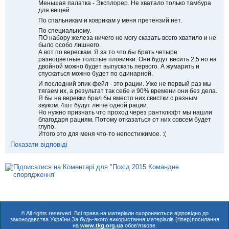
Меньшая палатка - Эксплорер. Не хватало только тамбура
для вещей.
По спальникам и коврикам у меня претензий нет.
По специальному.
ПО набору железа ничего не могу сказать всего хватило и не
было особо лишнего.
А вот по верескам. Я за то что бы брать четыре
разноцветные толстые пловинки. Они будут весить 2,5 но на
двойной можно будет выпускать первого. А жумарить и
спускаться можно будет по одинарной.
И последний эпик-фейл - это рации. Уже не первый раз мы
тягаем их, а результат так себе и 90% времени они без дела.
Я бы на веревки брал бы вместо них свистки с разным
звуком. 4шт будут легче одной рации.
Но нужно признать что проход через рантклюфт мы нашли
благодаря рациям. Потому отказаться от них совсем будет
глупо.
Итого это для меня что-то непостижимое. :(
Показати відповіді
© All rights reserved. Всі права на матеріали охороняються відповідно до
законодавства України.За будь-якого використання матеріалів (гіпер)посилання
на
www.tkg.org.ua
обов'язкове.