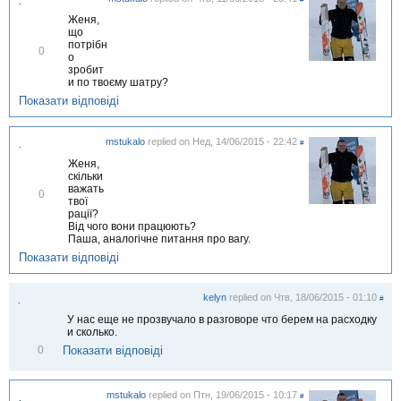
.
и
Женя,
що
потрібн
В
0
о
і
зробит
д
и по твоєму шатру?
м
і
Показати відповіді
т
и
т
mstukalo
replied on
Нед, 14/06/2015 - 22:42
#
.
и
Женя,
скільки
важать
В
0
твої
і
рації?
д
Від чого вони працюють?
м
Паша, аналогічне питання про вагу.
і
т
Показати відповіді
и
т
и
kelyn
replied on
Чтв, 18/06/2015 - 01:10
#
.
У нас еще не прозвучало в разговоре что берем на расходку
и сколько.
В
Показати відповіді
0
і
д
м
mstukalo
replied on
Птн, 19/06/2015 - 10:17
і
#
.