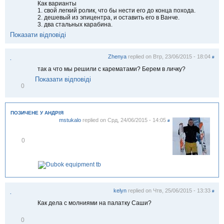
Как варианты
і
1. свой легкий ролик, что бы нести его до конца похода.
т
2. дешевый из эпицентра, и оставить его в Ванче.
и
3. два стальных карабина.
т
Показати відповіді
и
Zhenya
replied on
Втр, 23/06/2015 - 18:04
#
.
так а что мы решили с карематами? Берем в личку?
Показати відповіді
В
0
і
д
м
і
ПОЗИЧЕНЕ У АНДРІЯ
т
mstukalo
replied on
Срд, 24/06/2015 - 14:05
#
и
т
В
0
и
і
д
м
і
т
и
т
kelyn
replied on
Чтв, 25/06/2015 - 13:33
#
.
и
Как дела с молниями на палатку Саши?
В
0