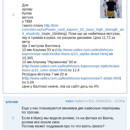
т
Для
и
архіву:
т
Купив
В
0
и
мотузк
і
у ТВМ
д
такого плану
http://tvm-
м
com.kiev.ua/ru/Power_cord_kapron_32_class_high_strength_an
і
d_elasticity_
(rope_climbing). Поки що це найм'якша мотузка,
т
яку я тримав в руках, не рахуючи динаміки. Ціна 11,73 за
и
метр
т
Ще 2 мотузки Валтекса
и
10 мм Альпика 55 м (
http://www.valtex.com.ua/test/shnury-
kapronovye-staticheskie-klass-a/10_alpika-detail.html
) по
10,365
10 мм Альпика "Украиночка" 60 м
(
http://www.valtex.com.ua/test/shnury-kapronovye-staticheskie-
klass-a/10_color-detail.html
) по 12,4
Розхідна мотузка 7 мм 20 м
(
http://www.valtex.com.ua/test/shnury-kapronovye/7-detail.html
)
по 5,09
Ціни у Валтексі нижче, ніж на сайті десь на 4%
kelyn
replied on
Втр, 23/06/2015 - 14:08
#
БЛОЧКИ
Еще у нас планируются минимум две навесные переправы
по тросам.
В
Если в Муксу мы видели ролики, то на фотках из Ванча,
0
і
ролики все юзали свои.
д
Потому может подумаем про то что взять своего?
м