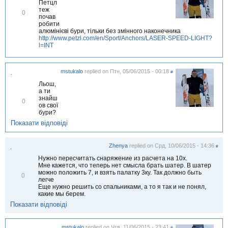
Петцл
теж
В
0
почав
і
робити
д
алюмінієві бури, тільки без змінного наконечника
м
http://www.petzl.com/en/Sport/Anchors/LASER-SPEED-LIGHT?
і
l=INT
т
и
т
и
mstukalo
replied on
Птн, 05/06/2015 - 00:18
#
.
Льош,
а ти
знайш
В
0
ов свої
і
бури?
д
м
Показати відповіді
і
т
и
Zhenya
replied on
Срд, 10/06/2015 - 14:36
#
.
т
и
Нужно пересчитать снаряжение из расчета на 10х.
Мне кажется, что теперь нет смысла брать шатер. В шатер
можно положить 7, и взять палатку 3ку. Так должно быть
В
0
легче
і
Еще нужно решить со спальниками, а то я так и не понял,
д
какие мы берем.
м
і
Показати відповіді
т
и
т
mstukalo
replied on
Чтв, 11/06/2015 - 23:41
#