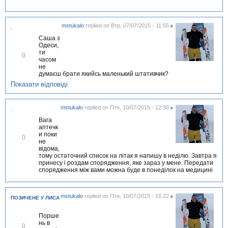
м
і
т
mstukalo
replied on
Втр, 07/07/2015 - 11:55
и
#
.
т
Саша з
и
Одеси,
ти
В
0
часом
і
не
д
думаєш брати якийсь маленький штативчик?
м
і
Показати відповіді
т
и
т
mstukalo
replied on
Птн, 10/07/2015 - 12:38
#
.
и
Вага
аптечк
и поки
В
0
не
і
відома,
д
тому остаточний список на літак я напишу в неділю. Завтра я
м
принесу і роздам спорядження, яке зараз у мене. Передати
і
спорядження між вами можна буде в понеділок на медицині
т
и
т
и
mstukalo
replied on
Птн, 10/07/2015 - 16:22
#
ПОЗИЧЕНЕ У ЛИСА
Порше
нь в
В
0