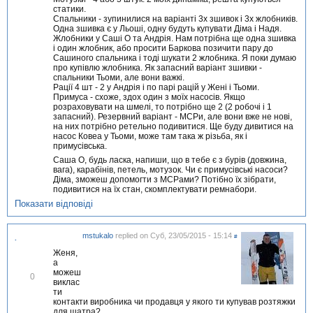
статики.
Спальники - зупинилися на варіанті 3х зшивок і 3х жлобників.
Одна зшивка є у Льоші, одну будуть купувати Діма і Надя.
Жлобники у Саші О та Андрія. Нам потрібна ще одна зшивка
і один жлобник, або просити Баркова позичити пару до
Сашиного спальника і тоді шукати 2 жлобника. Я поки думаю
про купівлю жлобника. Як запасний варіант зшивки -
спальники Тьоми, але вони важкі.
Рації 4 шт - 2 у Андрія і по парі рацій у Жені і Тьоми.
Примуса - схоже, здох один з моїх насосів. Якщо
розраховувати на шмелі, то потрібно ще 2 (2 робочі і 1
запасний). Резервний варіант - МСРи, але вони вже не нові,
на них потрібно ретельно подивитися. Ще буду дивитися на
насос Ковеа у Тьоми, може там така ж різьба, як і
примусівська.
Саша О, будь ласка, напиши, що в тебе є з бурів (довжина,
вага), карабінів, петель, мотузок. Чи є примусівські насоси?
Діма, зможеш допомогти з МСРами? Потібно їх зібрати,
подивитися на їх стан, скомплектувати ремнабори.
Показати відповіді
mstukalo
replied on
Суб, 23/05/2015 - 15:14
#
.
Женя,
а
можеш
В
0
виклас
і
ти
д
контакти виробника чи продавця у якого ти купував розтяжки
м
для шатра?