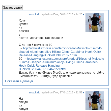
mstukalo
replied on
Пон, 06/04/2015 - 14:28
#
.
Хочу
купити
на
В
0
розвіск
і
у
д
пікетів і лопат ось такі карабіни.
м
і
Є лот по 5 штук, є по 10
т
5 -
http://www.aliexpress.com/item/5pcs-lot-Multicolo-65mm-D-
и
shaped-Aluminum-alloy-Hiking-Climb-Carabiner-Hook-Quick-
т
Release-Hanging-Buckle/1739501377.html
и
10 -
http://www.aliexpress.com/store/product/10pcs-lot-Multicolo-
65mm-D-shaped-Aluminum-alloy-Hiking-Climb-Carabiner-
Hook-Quick-Release-Hanging-
Buckle/1126044_1739462959.html
Думаю брати не більше 5 собі, але якщо ще комусь потрібно
- можна взяти 10 штук, буде дешевше.
Показати відповіді
mstukalo
replied on
Пон, 27/04/2015 - 21:52
#
.
На
вихідн
их
В
0
запуст
і