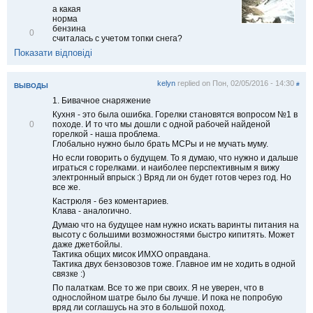
а какая
норма
бензина
В
0
считалась с учетом топки снега?
і
д
Показати відповіді
м
і
т
kelyn
replied on
Пон, 02/05/2016 - 14:30
#
ВЫВОДЫ
и
т
1. Бивачное снаряжение
и
Кухня - это была ошибка. Горелки становятся вопросом №1 в
В
походе. И то что мы дошли с одной рабочей найденой
0
і
горелкой - наша проблема.
д
Глобально нужно было брать МСРы и не мучать муму.
м
Но если говорить о будущем. То я думаю, что нужно и дальше
і
играться с горелками. и наиболее перспективным я вижу
т
электронный впрыск :) Вряд ли он будет готов через год. Но
и
все же.
т
Кастрюля - без коментариев.
и
Клава - аналогично.
Думаю что на будущее нам нужно искать варинты питания на
высоту с большими возможностями быстро кипитять. Может
даже джетбойлы.
Тактика общих мисок ИМХО оправдана.
Тактика двух бензовозов тоже. Главное им не ходить в одной
связке :)
По палаткам. Все то же при своих. Я не уверен, что в
однослойном шатре было бы лучше. И пока не попробую
вряд ли соглашусь на это в большой поход.