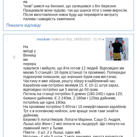
ив
д
"нові" шмелі на бензині, що залишився з 8го березня.
м
Працювали вони чудово, так що шанси піти з ними виросли.
і
Після виготовлення ніжок буду ще перевіряти витрату
т
палива і швидкість закипання.
и
т
Показати відповіді
и
mstukalo
replied on
Втр, 19/05/2015 - 21:43
#
.
На
виїзді у
Вінниці
В
0
ми
і
перера
д
хувалися і вийшло, що йти готові 12 людей. Відповідно ми
м
маємо 5 станцій і 18 бурів (станції та проміжки). Попередні
і
підрахунки показали, що хороших бурів нам вистачає.
т
Частину я вже зібрав, решту зберу в найближчий час.
и
Карабінів нам потрібно мінімум 15. Є 10-11 штук зараз,
т
відповідно потрібно ще 5 вагою до 50 грам.
и
Петель на станції потрібно 5 довгих (180-240) і одна 120,
бажано дайнема. Є 2 240ки, 2 180ки і 120ка дайнеми,
потрібна ще одна 180ка.
На проміжки потрібно 5 60ток і 10 немуфтованих карабінів.
Тут є в основному нейлон, але краще знов таки знайти
дайнему.
Беремо 6 лопат/якорів. Лопати Марини, Саші О, Андрія,
Льоші або Жені і 2 мої лопати на льодоруб. Ще глянути на
лавинний лист у Тьоми.
Пікети - 3 шт, 2 у Льоші, один мій.
Мотузки - 4 або 5 штук. 2 моїх динаміка, решта купуються