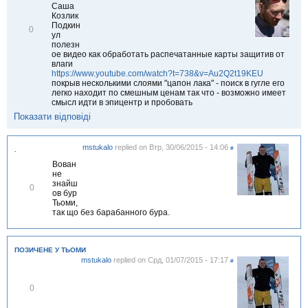
т
Саша
и
Козлик
Подкин
В
0
ул
і
полезн
д
ое видео как обработать распечатанные карты защитив от
м
влаги
і
https://www.youtube.com/watch?t=738&v=Au2Q2t19KEU
т
покрыв несколькими слоями "цапон лака" - поиск в гугле его
и
легко находит по смешным ценам так что - возможно имеет
т
смысл идти в эпицентр и пробовать
и
Показати відповіді
mstukalo
replied on
Втр, 30/06/2015 - 14:06
#
.
Вован
не
знайш
В
0
ов бур
і
Тьоми,
д
так що без барабанного бура.
м
і
т
и
ПОЗИЧЕНЕ У ТЬОМИ
т
mstukalo
replied on
Срд, 01/07/2015 - 17:17
#
и
В
0
і
д