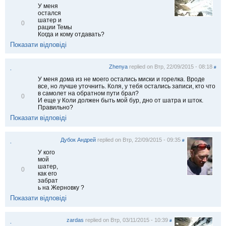
У меня
остался
шатер и
В
0
рации Темы
і
Когда и кому отдавать?
д
м
Показати відповіді
і
т
и
Zhenya
replied on
Втр, 22/09/2015 - 08:18
#
.
т
и
У меня дома из не моего остались миски и горелка. Вроде
все, но лучше уточнить. Коля, у тебя остались записи, кто что
в самолет на обратном пути брал?
В
0
И еще у Коли должен быть мой бур, дно от шатра и шток.
і
Правильно?
д
м
Показати відповіді
і
т
и
Дубок Андрей
replied on
Втр, 22/09/2015 - 09:35
#
.
т
и
У кого
мой
шатер,
В
0
как его
і
забрат
д
ь на Жерновку ?
м
і
Показати відповіді
т
и
т
zardas
replied on
Втр, 03/11/2015 - 10:39
#
.
и