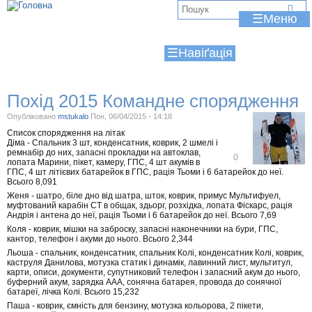
Jump to navigation
В
☰
и
☰
є
т
Похід 2015 Командне спорядження
у
Опубліковано
mstukalo
Пон, 06/04/2015 - 14:18
т
Список спорядження на літак
Діма - Спальник 3 шт, конденсатник, коврик, 2 шмелі і
ремнабір до них, запасні прокладки на автоклав,
В
0
лопата Марини, пікет, камеру, ГПС, 4 шт акумів в
і
ГПС, 4 шт літієвих батарейок в ГПС, рація Тьоми і 6 батарейок до неї.
д
Всього 8,091
м
і
Женя - шатро, біле дно від шатра, шток, коврик, примус Мультифуел,
т
муфтований карабін СТ в общак, здьорг, розхідка, лопата Фіскарс, рація
и
Андрія і антена до неї, рація Тьоми і 6 батарейок до неї. Всього 7,69
т
Коля - коврик, мішки на заброску, запасні наконечники на бури, ГПС,
и
кантор, телефон і акуми до нього. Всього 2,344
Льоша - спальник, конденсатник, спальник Колі, конденсатник Колі, коврик,
каструля Данилова, мотузка статик і динамік, лавинний лист, мультитул,
карти, описи, документи, супутниковий телефон і запасний акум до нього,
буферний акум, зарядка ААА, сонячна батарея, провода до сонячної
батареї, лічка Колі. Всього 15,232
Паша - коврик, ємність для бензину, мотузка кольорова, 2 пікети,