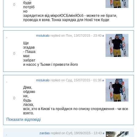
буде
В
0
потріб
і
но
д
зарядитися від мікроЮСБ/мініЮсб - можете не брати,
м
провода я взяв. Тонка зарядка для Нокії теж буде
і
т
и
т
mstukalo
replied on
Пон, 13/07/2015 - 23:40
#
.
и
Ще
згадав
- Паша
В
0
має
і
забрат
д
и насос у Тьоми і привезти його
м
і
т
и
mstukalo
replied on
Срд, 15/07/2015 - 01:36
#
.
т
и
Діма,
обдзво
ни,
В
0
будь
і
ласка,
д
всіх, хто в Києві та пройдися по списку спорядження - чи все
м
взято.
і
т
Показати відповіді
и
т
и
zardas
replied on
Суб, 19/09/2015 - 13:43
#
.