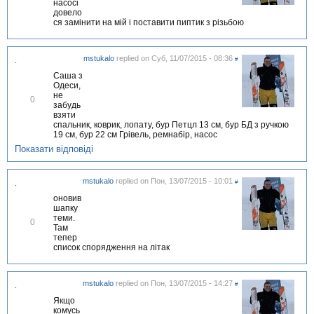
насосі
і
довело
д
ся замінити на мій і поставити пиптик з різьбою
м
і
т
и
mstukalo
replied on
Суб, 11/07/2015 - 08:36
#
.
т
и
Саша з
Одеси,
не
В
0
забудь
і
взяти
д
спальник, коврик, лопату, бур Петцл 13 см, бур БД з ручкою
м
19 см, бур 22 см Грівель, ремнабір, насос
і
т
Показати відповіді
и
т
и
mstukalo
replied on
Пон, 13/07/2015 - 10:01
#
.
оновив
шапку
теми.
В
0
Там
і
тепер
д
список спорядження на літак
м
і
т
и
mstukalo
replied on
Пон, 13/07/2015 - 14:27
#
.
т
и
Якщо
комусь