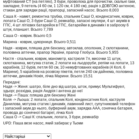
муфтований СТ (на петлях), 3 бури, проволока для прочистки, скальні гаки,
закладне, 9 петель (4 60 см, 1 120 см, 4 180 см), рація з ДОВГОЮ антеною,
стакан для зарядки рації, прапорці, запасний насос. Всього 8,003
Саша К - намет, ремонтна трубка, спальник Саші О, конденсатник, коврик,
лопата Саші О, 3 бури Саші О, ремнабір, запасні окуляри, 4 шт акумів в
ГПС, 4 шт літієвих батарейок в ГПС, батарейки в динамік і в заброску 6
штук, планшет. Всього 7,789
Саша О - коврик. Всього 0,5
Марина - коврик, цукорниця. Всього 0,511
Надя - коврик, пляшка для бензину, автоклав, ополоник, 2 склотканини,
половина аптечки, прапор України, прапор Глобуса. Всього 5,955
Настя - спальник, коврик, манометр, кастрюля 7л, мисочки 11 штук,
склотканина, мотузка статик, 2 лопати на льодоруби, репіки на лопати, 13
карабінів, 12 бурів, петля 60 см, 10 немуфтованих карабінів (4 Колі, 6
Марини), 5 карабінів на розвіску пікетів, петля 240 см дайнема, половина
аптечки, динамік Нокія, лічка Марини. Всього 15,51
Передачі:
Надя -> Женя: шатро, біле дно від шатра, шток, примус Мультифуел,
здьорг, розхідка, рація Андрія і антена до неї
Надя -> Паша: пляшка для бензину Жені
Коля -> Льоша: 2 лопати, спальник Колі, конденсатник Колі, каструля
Данилова, мотузка статик і динамік, лавинний лист, супутниковий телефон
і запасний акум до нього, буферний акум, зарядка ААА, сонячна батарея,
провода до сонячної батареї, лічка Колі
Саша О -> Саші К: спальник, лопата, 3 бури, ремнабір
UPD: Паша везе насос, який забирає у Тьоми