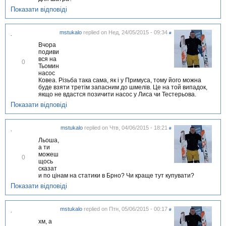
і
т
Показати відповіді
и
т
и
mstukalo
replied on
Нед, 24/05/2015 - 09:34
#
.
Вчора
подиви
вся на
В
0
Тьомин
і
насос
д
Ковеа. Різьба така сама, як і у Примуса, тому його можна
м
буде взяти третім запасним до шмелів. Це на той випадок,
і
якщо не вдастся позичити насос у Лиса чи Тестерьова.
т
и
Показати відповіді
т
и
mstukalo
replied on
Чтв, 04/06/2015 - 18:21
#
.
Льоша,
а ти
можеш
В
0
щось
і
сказат
д
и по цінам на статики в Брно? Чи краще тут купувати?
м
і
Показати відповіді
т
и
т
mstukalo
replied on
Птн, 05/06/2015 - 00:17
#
.
и
хм, а