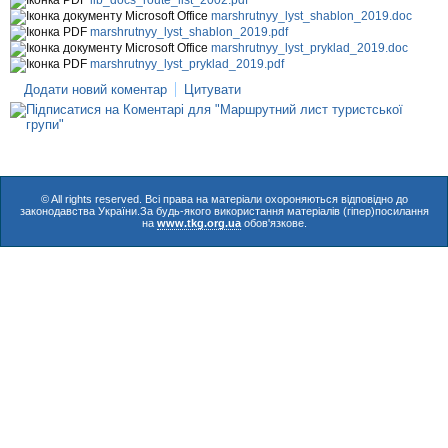
marshrutnyy_lyst_shablon_2019.doc
marshrutnyy_lyst_shablon_2019.pdf
marshrutnyy_lyst_pryklad_2019.doc
marshrutnyy_lyst_pryklad_2019.pdf
Додати новий коментар
Цитувати
© All rights reserved. Всі права на матеріали охороняються відповідно до
законодавства України.За будь-якого використання матеріалів (гіпер)посилання
на
www.tkg.org.ua
обов'язкове.