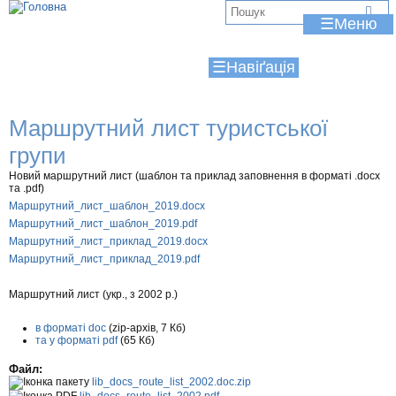
Jump to navigation
В
☰
и
☰
є
т
Маршрутний лист туристської
у
групи
т
Новий маршрутний лист (шаблон та приклад заповнення в форматі .docx
та .pdf)
Маршрутний_лист_шаблон_2019.docx
Маршрутний_лист_шаблон_2019.pdf
Маршрутний_лист_приклад_2019.docx
Маршрутний_лист_приклад_2019.pdf
Маршрутний лист (укр., з 2002 р.)
в форматі doc
(zip-архів, 7 Кб)
та у форматі pdf
(65 Кб)
Файл:
lib_docs_route_list_2002.doc.zip
lib_docs_route_list_2002.pdf